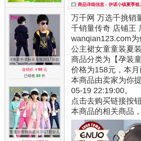
商品详细信息 -
伊诺小镇夏季裙
万千网 万选千挑销量
千销量传奇 店铺王 
wanqian123
公主裙女童童装夏
商品分类为【孕装童装
8童装男童秋装套装2017新款
7中大童9儿童10运动15春秋
价格为158元，本月
促销价:￥
98
元
12岁男孩6夏
已销售:
89
件
本商品由卖家为你提
05-19 22:19:00。
点击去购买链接按
本商品的相关商品
童装女童秋装套装2017新款儿
童洋气三件套小女孩时髦运动