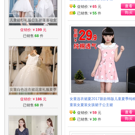
促销价:￥
65
元
已销售:￥
55
件
儿童婚纱礼服公主裙蓬蓬裙女
童连衣裙夏装六一宝宝周岁生
促销价:￥
199
元
日拖尾裙
已销售:
68
件
女童白色连衣裙花童礼服夏季
儿童公主裙蓬蓬裙纱裙夏装生
女童连衣裙夏2017新款韩版儿童夏季纯
促销价:￥
186
元
日背心裙
童装女夏装女孩裙子公主裙
已销售:
68
件
促销价:￥
59
元
已销售:￥
30
件