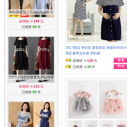
孕妇装夏装上衣孕妇裙韩版宽
松中长款潮妈春季秋款条纹连
促销价:￥
199
元
衣裙长袖
已销售:
69
件
2017新品 孕妇装 夏装新款 韩版时尚加
宽松夏季连衣裙 孕妇裙
促销价:￥
128
元
已销售:￥
39
件
2017大码孕妇装夏装孕妇连衣
裙时尚韩版宽松夏季T恤纯棉
促销价:￥
115
元
孕妇长裙
已销售:
69
件