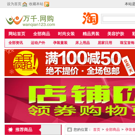
设为首页
收藏本站
本站
网站首页
全部商品
时尚女装
精品男装
美容护肤
全部资讯
运动户外
孕装童装
床上用品
居家日用
珠宝首饰
推荐商品
您的位置：
首页
>
全部商品
>
孕装