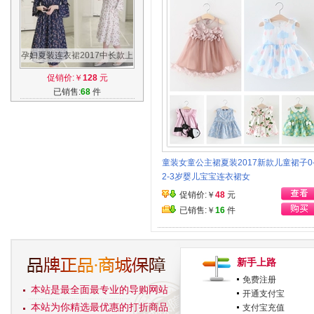
孕妇夏装连衣裙2017中长款上
衣新款喇叭袖高腰雪纺碎花孕
促销价:￥
128
元
妇长裙夏
已销售:
68
件
童装女童公主裙夏装2017新款儿童裙子0-
2-3岁婴儿宝宝连衣裙女
促销价:￥
48
元
已销售:￥
16
件
新手上路
免费注册
本站是最全面最专业的导购网站
开通支付宝
本站为你精选最优惠的打折商品
支付宝充值