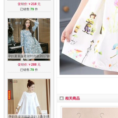
版时尚孕妇长裙外出哺乳两件
促销价:￥
218
元
套裙子
已销售:
79
件
孕妇夏装连衣裙时尚款2017新
款韩版哺乳纯棉中长款上衣孕
促销价:￥
288
元
妇装春装
已销售:
79
件
相关商品
孕妇装夏装韩版孕妇上衣刺绣