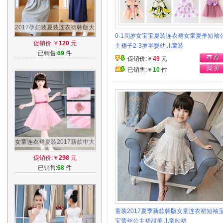
2017孕妇装夏装连衣裙韩版大
0-1周岁女宝宝夏装连衣裙女童夏季短袖
码长款外出哺乳裙上衣纯棉夏
促销价:￥
120
元
主裙子2-3岁半婴幼儿童装
季长裙潮
已销售:
69
件
促销价:￥
49
元
已销售:￥
10
件
女童连衣裙夏装2017新款中大
童儿童短袖公主裙小女孩夏季
促销价:￥
298
元
裙子韩版
已销售:
68
件
童装2017夏季新款韩版女童连衣裙短袖
宝蕾丝公主裙甜美儿童纱裙