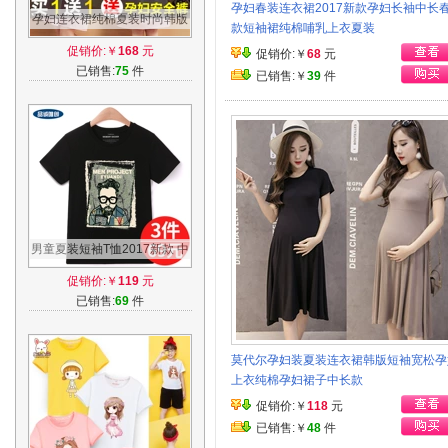
孕妇春装连衣裙2017新款孕妇长袖中长
孕妇连衣裙纯棉夏装时尚韩版
款短袖裙纯棉哺乳上衣夏装
孕妇装夏季短袖上衣夏天孕妇
促销价:￥
168
元
促销价:￥
68
元
裙中长款
已销售:
75
件
已销售:￥
39
件
男童夏装短袖T恤2017新款 中
大童韩版时尚半袖男孩宽松纯
促销价:￥
119
元
棉上衣潮
已销售:
69
件
莫代尔孕妇装夏装连衣裙韩版短袖宽松孕
上衣纯棉孕妇裙子中长款
促销价:￥
118
元
已销售:￥
48
件