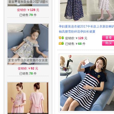
童装男童秋装套装2017新款6
儿童迷彩8岁男孩春秋季韩版
促销价:￥
128
元
两件套潮衣
已销售:
79
件
孕妇夏装连衣裙2017中长款上衣新款喇
袖高腰雪纺碎花孕妇长裙夏
促销价:￥
128
元
已销售:￥
68
件
女童吊带连衣裙童装小女孩夏
季荷叶边露肩背心裙公主裙儿
促销价:￥
92
元
童裙子
已销售:
78
件