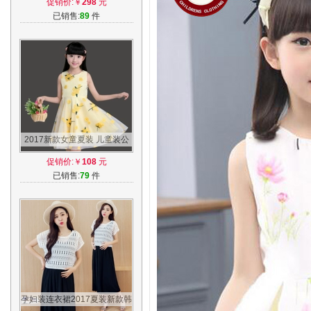
促销价:￥
298
元
大童衣服
已销售:
89
件
2017新款女童夏装 儿童装公
主连衣裙 小孩女孩群子中大童
促销价:￥
108
元
背带裙子
已销售:
79
件
孕妇装连衣裙2017夏装新款韩