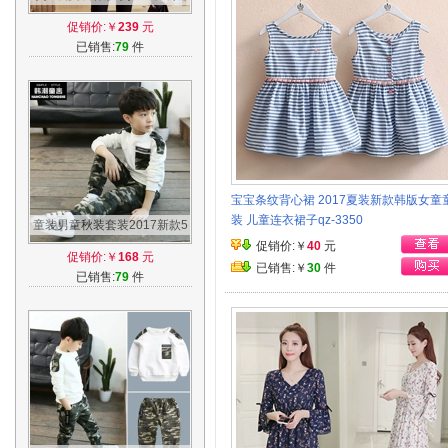
花夏季纯棉孕妇裙大码2017春
促销价:￥
239
元
装时尚潮
已销售:
79
件
宝宝条纹背心裙 2017夏装新款韩版女童
装 儿童连衣裙子qz-3350
童装男童秋装套装2017新款5
春秋季7迷彩9岁8中大童衣服
促销价:￥
40
元
促销价:￥
168
元
儿童韩版潮
已销售:￥
30
件
已销售:
79
件