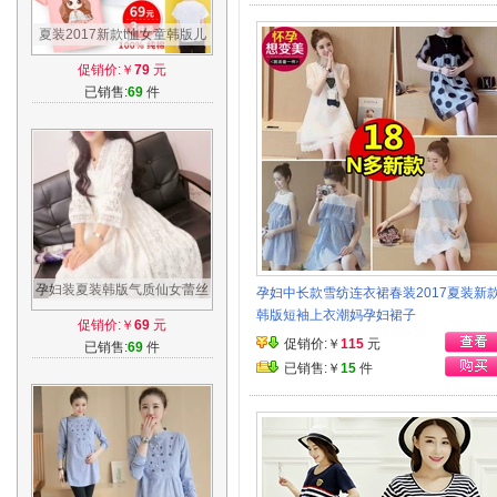
夏装2017新款t恤女童韩版儿
童中大童童装半袖纯棉短袖上
促销价:￥
79
元
衣打底衫
已销售:
69
件
孕妇装夏装韩版气质仙女蕾丝
孕妇中长款雪纺连衣裙春装2017夏装新
V领弹性收腰孕妇连衣裙沙滩
韩版短袖上衣潮妈孕妇裙子
促销价:￥
69
元
长裙夏季
促销价:￥
115
元
已销售:
69
件
已销售:￥
15
件