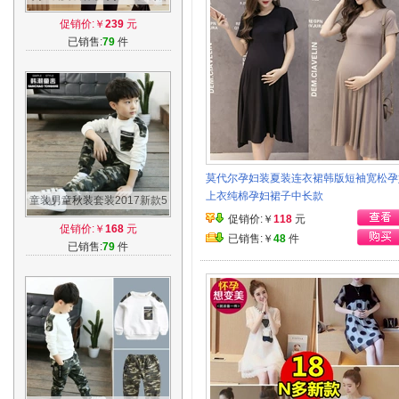
花夏季纯棉孕妇裙大码2017春
促销价:￥
239
元
装时尚潮
已销售:
79
件
莫代尔孕妇装夏装连衣裙韩版短袖宽松孕
上衣纯棉孕妇裙子中长款
童装男童秋装套装2017新款5
春秋季7迷彩9岁8中大童衣服
促销价:￥
118
元
促销价:￥
168
元
儿童韩版潮
已销售:￥
48
件
已销售:
79
件