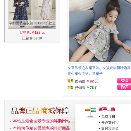
孕妇夏装连衣裙2017中长款上
衣新款喇叭袖高腰雪纺碎花孕
促销价:￥
128
元
妇长裙夏
已销售:
68
件
女童吊带连衣裙童装小女孩夏季荷叶边露
背心裙公主裙儿童裙子
促销价:￥
92
元
已销售:￥
78
件
新手上路
免费注册
本站是最全面最专业的导购网站
开通支付宝
本站为你精选最优惠的打折商品
支付宝充值