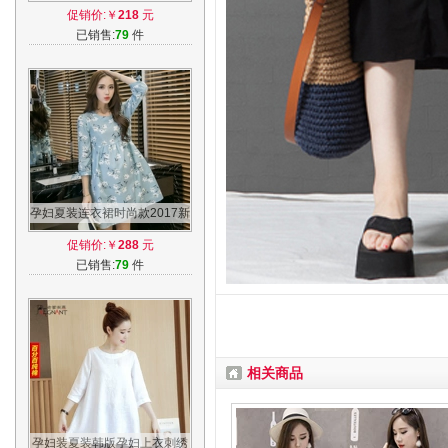
版时尚孕妇长裙外出哺乳两件
促销价:￥
218
元
套裙子
已销售:
79
件
孕妇夏装连衣裙时尚款2017新
款韩版哺乳纯棉中长款上衣孕
促销价:￥
288
元
妇装春装
已销售:
79
件
相关商品
孕妇装夏装韩版孕妇上衣刺绣