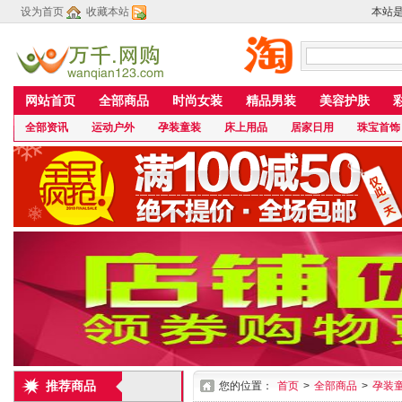
设为首页
收藏本站
本站
网站首页
全部商品
时尚女装
精品男装
美容护肤
全部资讯
运动户外
孕装童装
床上用品
居家日用
珠宝首饰
推荐商品
您的位置：
首页
>
全部商品
>
孕装