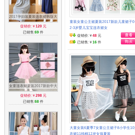
2017孕妇装夏装连衣裙韩版大
童装女童公主裙夏装2017新款儿童裙子0-
码长款外出哺乳裙上衣纯棉夏
促销价:￥
120
元
2-3岁婴儿宝宝连衣裙女
季长裙潮
已销售:
69
件
促销价:￥
48
元
已销售:￥
16
件
女童连衣裙夏装2017新款中大
童儿童短袖公主裙小女孩夏季
促销价:￥
298
元
裙子韩版
已销售:
68
件
大童女装6夏季7女童公主裙子8小学生10
衣裙11纯棉12岁女孩夏装