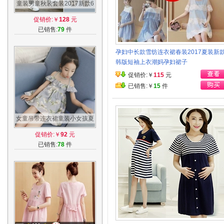
童装男童秋装套装2017新款6
儿童迷彩8岁男孩春秋季韩版
促销价:￥
128
元
两件套潮衣
已销售:
79
件
孕妇中长款雪纺连衣裙春装2017夏装新
韩版短袖上衣潮妈孕妇裙子
促销价:￥
115
元
已销售:￥
15
件
女童吊带连衣裙童装小女孩夏
季荷叶边露肩背心裙公主裙儿
促销价:￥
92
元
童裙子
已销售:
78
件