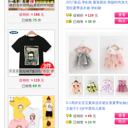
2017新品 孕妇装 夏装新款 韩版时尚加
孕妇连衣裙纯棉夏装时尚韩版
宽松夏季连衣裙 孕妇裙
孕妇装夏季短袖上衣夏天孕妇
促销价:￥
168
元
促销价:￥
128
元
裙中长款
已销售:
75
件
已销售:￥
39
件
男童夏装短袖T恤2017新款 中
大童韩版时尚半袖男孩宽松纯
促销价:￥
119
元
棉上衣潮
已销售:
69
件
0-1周岁女宝宝夏装连衣裙女童夏季短袖
主裙子2-3岁半婴幼儿童装
促销价:￥
49
元
已销售:￥
10
件