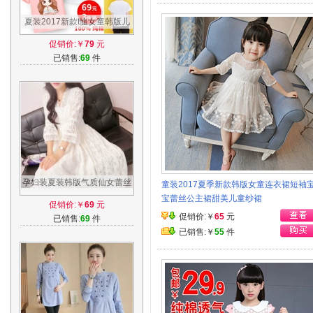
夏装2017新款t恤女童韩版儿
童中大童童装半袖纯棉短袖上
促销价:￥
79
元
衣打底衫
已销售:
69
件
孕妇装夏装韩版气质仙女蕾丝
童装2017夏季新款韩版女童连衣裙短袖
V领弹性收腰孕妇连衣裙沙滩
宝蕾丝公主裙甜美儿童纱裙
促销价:￥
69
元
长裙夏季
促销价:￥
65
元
已销售:
69
件
已销售:￥
55
件