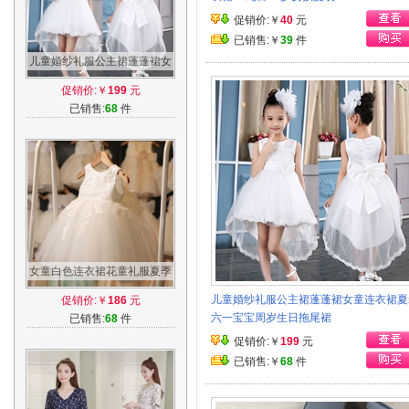
促销价:￥
40
元
已销售:￥
39
件
儿童婚纱礼服公主裙蓬蓬裙女
童连衣裙夏装六一宝宝周岁生
促销价:￥
199
元
日拖尾裙
已销售:
68
件
女童白色连衣裙花童礼服夏季
儿童公主裙蓬蓬裙纱裙夏装生
儿童婚纱礼服公主裙蓬蓬裙女童连衣裙夏
促销价:￥
186
元
日背心裙
六一宝宝周岁生日拖尾裙
已销售:
68
件
促销价:￥
199
元
已销售:￥
68
件