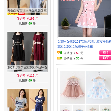
孕妇装夏装上衣孕妇裙韩版宽
松中长款潮妈春季秋款条纹连
促销价:￥
199
元
衣裙长袖
已销售:
69
件
女童连衣裙夏2017新款韩版儿童夏季纯
童装女夏装女孩裙子公主裙
促销价:￥
59
元
已销售:￥
30
件
2017大码孕妇装夏装孕妇连衣
裙时尚韩版宽松夏季T恤纯棉
促销价:￥
115
元
孕妇长裙
已销售:
69
件