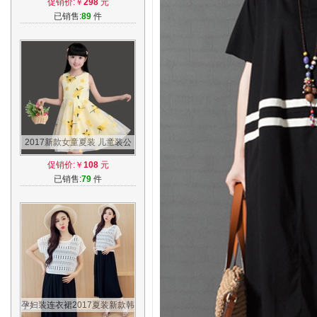
促销价:￥
298
元
大童衣服
已销售:
89
件
2017新款女童夏装 儿童装公
主连衣裙 小孩女孩群子中大童
促销价:￥
108
元
背带裙子
已销售:
79
件
孕妇装连衣裙2017夏装新款韩