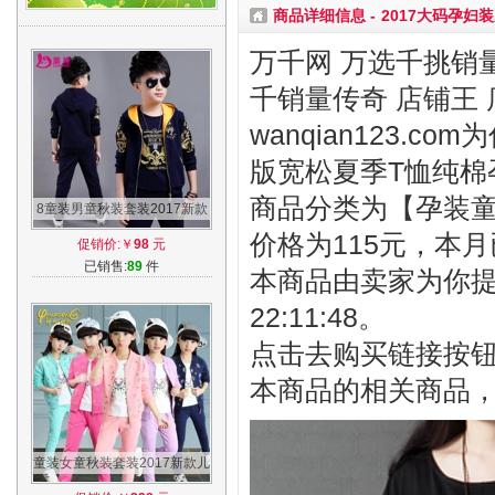
商品详细信息 -
2017大码孕
万千网 万选千挑销量
千销量传奇 店铺王 
wanqian123.
版宽松夏季T恤纯棉
商品分类为【孕装童装
8童装男童秋装套装2017新款
7中大童9儿童10运动15春秋
价格为115元，本月
促销价:￥
98
元
12岁男孩6夏
已销售:
89
件
本商品由卖家为你提供
22:11:48。
点击去购买链接按
本商品的相关商品
童装女童秋装套装2017新款儿
童洋气三件套小女孩时髦运动