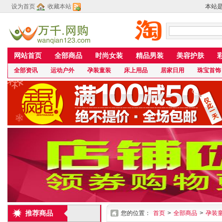
设为首页
收藏本站
本站
网站首页
全部商品
时尚女装
精品男装
美容护肤
全部资讯
运动户外
孕装童装
床上用品
居家日用
珠宝首饰
推荐商品
您的位置：
首页
>
全部商品
>
孕装