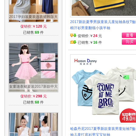
2017孕妇装夏装连衣裙韩版大
2017新款夏季男孩童装儿童短袖条纹T恤
码长款外出哺乳裙上衣纯棉夏
促销价:￥
120
元
棉汗衫男童翻领小孩半袖
季长裙潮
已销售:
69
件
促销价:￥
24
元
已销售:￥
16
件
女童连衣裙夏装2017新款中大
童儿童短袖公主裙小女孩夏季
促销价:￥
298
元
裙子韩版
已销售:
68
件
哈森丹尼2017夏季新款童装男童短袖T恤
袖儿童打底衫男宝宝短袖