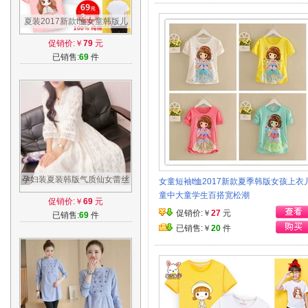
夏装2017新款t恤女童韩版儿
童中大童童装半袖纯棉短袖上
促销价:￥
79
元
衣打底衫
已销售:
69
件
孕妇装夏装韩版气质仙女蕾丝
女童短袖t恤2017新款夏季韩版女孩上衣
V领弹性收腰孕妇连衣裙沙滩
童中大童学生百搭宽松潮
促销价:￥
69
元
长裙夏季
促销价:￥
27
元
已销售:
69
件
已销售:￥
20
件