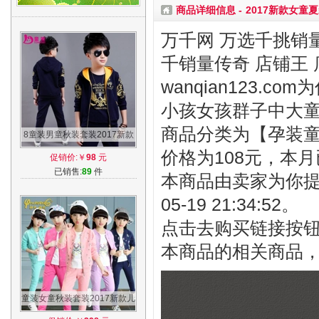
商品详细信息 -
2017新款女童
万千网 万选千挑销量
千销量传奇 店铺王 
wanqian123.
小孩女孩群子中大
商品分类为【孕装童装
8童装男童秋装套装2017新款
7中大童9儿童10运动15春秋
价格为108元，本月
促销价:￥
98
元
12岁男孩6夏
已销售:
89
件
本商品由卖家为你提
05-19 21:34:52。
点击去购买链接按
本商品的相关商品
童装女童秋装套装2017新款儿
童洋气三件套小女孩时髦运动