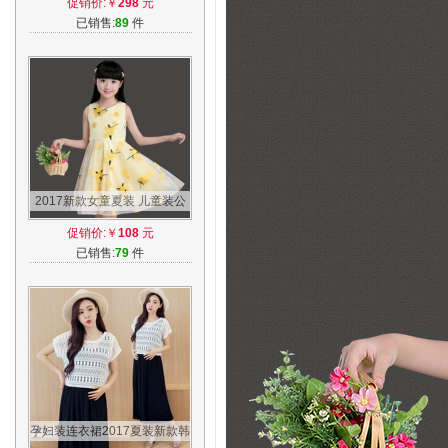
促销价:￥
298
元
大童衣服
已销售:
89
件
2017新款女童夏装 儿童装公
主连衣裙 小孩女孩群子中大童
促销价:￥
108
元
背带裙子
已销售:
79
件
孕妇装连衣裙2017夏装新款韩