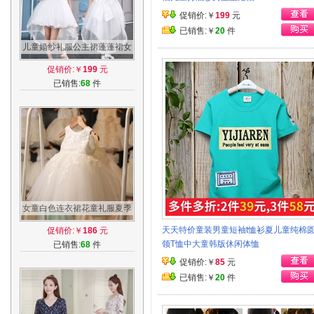
促销价:￥
199
元
已销售:￥
20
件
儿童婚纱礼服公主裙蓬蓬裙女
童连衣裙夏装六一宝宝周岁生
促销价:￥
199
元
日拖尾裙
已销售:
68
件
女童白色连衣裙花童礼服夏季
儿童公主裙蓬蓬裙纱裙夏装生
天天特价童装男童短袖t恤衫夏儿童纯棉
促销价:￥
186
元
日背心裙
领T恤中大童韩版休闲体恤
已销售:
68
件
促销价:￥
85
元
已销售:￥
20
件