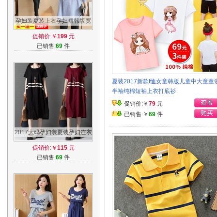
孕妇装夏装上衣孕妇裙韩版宽
松中长款潮妈春季秋款条纹连
促销价:￥
199
元
衣裙长袖
已销售:
69
件
夏装2017新款t恤女童韩版儿童中大童童
半袖纯棉短袖上衣打底衫
促销价:￥
79
元
已销售:￥
69
件
2017大码孕妇装夏装孕妇连衣
裙时尚韩版宽松夏季T恤纯棉
促销价:￥
115
元
孕妇长裙
已销售:
69
件