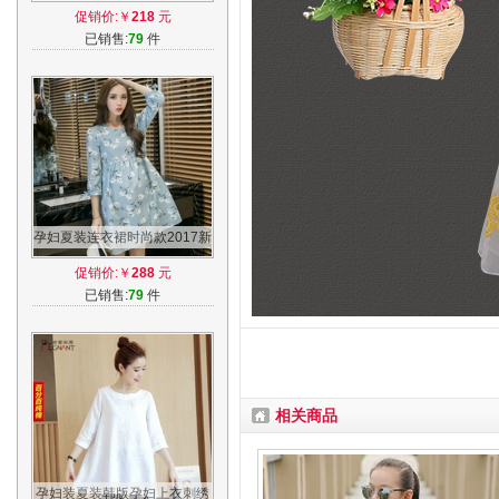
版时尚孕妇长裙外出哺乳两件
促销价:￥
218
元
套裙子
已销售:
79
件
孕妇夏装连衣裙时尚款2017新
款韩版哺乳纯棉中长款上衣孕
促销价:￥
288
元
妇装春装
已销售:
79
件
相关商品
孕妇装夏装韩版孕妇上衣刺绣