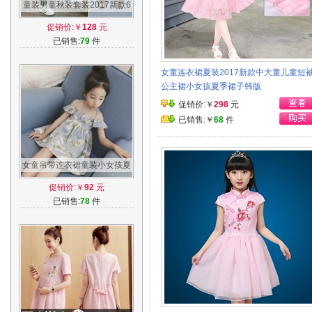
童装男童秋装套装2017新款6
儿童迷彩8岁男孩春秋季韩版
促销价:￥
128
元
两件套潮衣
已销售:
79
件
女童连衣裙夏装2017新款中大童儿童短
公主裙小女孩夏季裙子韩版
促销价:￥
298
元
已销售:￥
68
件
女童吊带连衣裙童装小女孩夏
季荷叶边露肩背心裙公主裙儿
促销价:￥
92
元
童裙子
已销售:
78
件