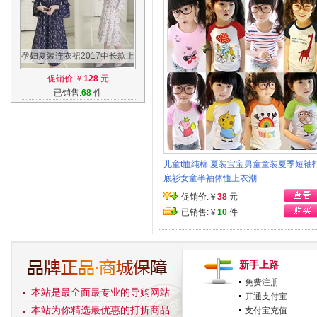
孕妇夏装连衣裙2017中长款上
衣新款喇叭袖高腰雪纺碎花孕
促销价:￥
128
元
妇长裙夏
已销售:
68
件
儿童t恤纯棉 夏装宝宝男童童装夏季短袖
底衫女童半袖体恤上衣潮
促销价:￥
38
元
已销售:￥
10
件
新手上路
免费注册
本站是最全面最专业的导购网站
开通支付宝
本站为你精选最优惠的打折商品
支付宝充值