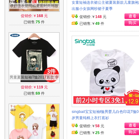
女童短袖连衣裙公主裙夏装新款儿童旗袍
孕妇连衣裙纯棉夏装时尚韩版
出服小女孩网纱裙子夏季
孕妇装夏季短袖上衣夏天孕妇
促销价:￥
168
元
促销价:￥
148
元
裙中长款
已销售:
75
件
已销售:￥
49
件
男童夏装短袖T恤2017新款 中
大童韩版时尚半袖男孩宽松纯
促销价:￥
119
元
棉上衣潮
已销售:
69
件
singbail宝宝短袖t恤男婴儿白色印花T恤0
岁男童纯棉上衣打底衫
促销价:￥
58
元
已销售:￥
25
件