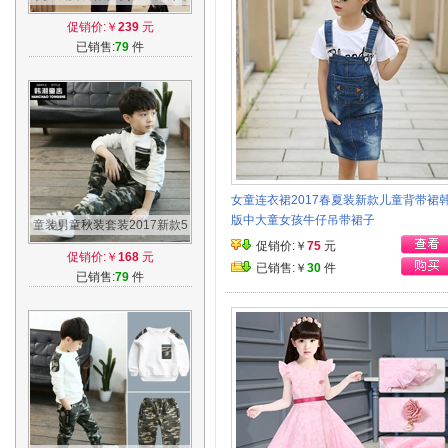
花夏季纯棉孕妇裙大码2017春
促销价:￥
239
元
装时尚潮
已销售:
79
件
女童连衣裙2017春夏装新款儿童背带裙
版中大童女孩牛仔吊带裙子
童装男童秋装套装2017新款5
春秋季7迷彩9岁8中大童衣服
促销价:￥
75
元
促销价:￥
168
元
儿童韩版潮
已销售:￥
30
件
已销售:
79
件