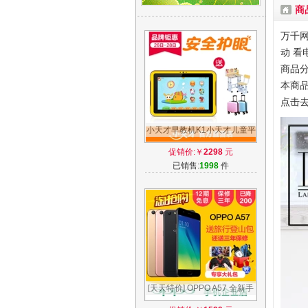
商
万千网
动 看
商品分
本商品
点击
小天才早教机K1小天才儿童平
板电脑学习机小学同步点读故
促销价:￥
2298
元
事机K1
已销售:
1998
件
[天天特价] OPPO A57 全新手
机a59s a33 r9s r11 oppoa57