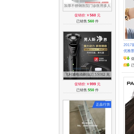
加厚不锈钢医院门诊医用多人
位三人位候诊椅输液椅点滴椅
促销价:￥
560
元
静点椅
已销售:
560
件
201
优雅
飞利浦电动剃须刀 S5082 充
电式全身水洗男士刮胡刀
促销价:￥
999
元
S5000含鼻毛器
已销售:
550
件