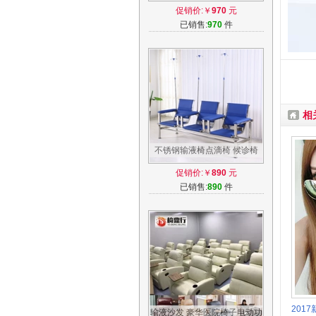
输液不钢椅输液锈输液椅不锈
促销价:￥
970
元
钢点滴椅
已销售:
970
件
相
不锈钢输液椅点滴椅 候诊椅
厂家直销2人3人位医用不锈钢
促销价:￥
890
元
诊所用椅
已销售:
890
件
201
输液沙发 豪华医院椅子电动功