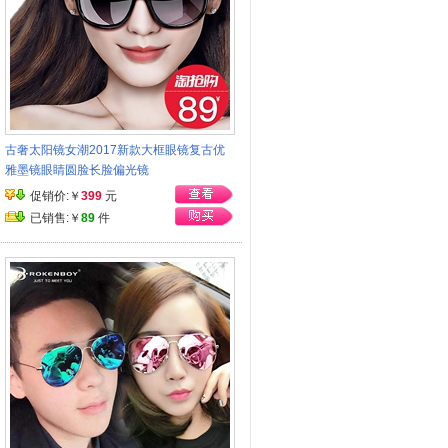
古奢太阳镜女潮2017新款大框眼镜复古优
雅墨镜眼睛圆脸长脸偏光镜
促销价:￥
399
元
已销售:￥
89
件