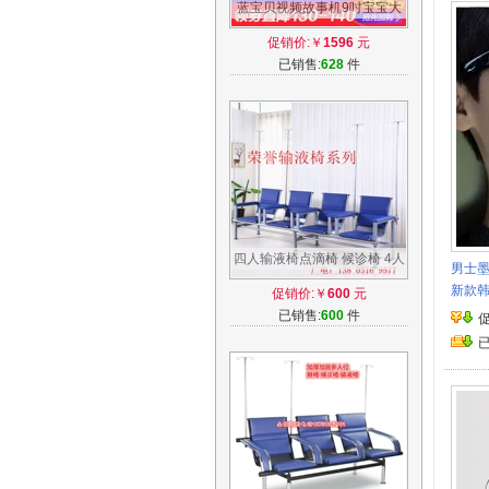
蓝宝贝视频故事机9吋宝宝大
黄鸭早教机儿童学习机益智玩
促销价:￥
1596
元
具3-6岁
已销售:
628
件
四人输液椅点滴椅 候诊椅 4人
男士墨
连排椅 多人位连座椅医院诊所
新款
促销价:￥
600
元
用椅子
已销售:
600
件