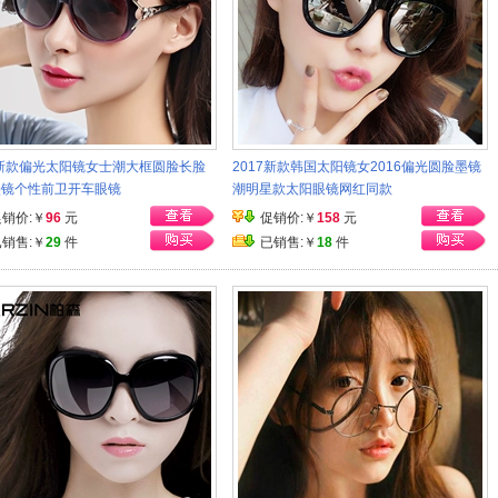
7新款偏光太阳镜女士潮大框圆脸长脸
2017新款韩国太阳镜女2016偏光圆脸墨镜
墨镜个性前卫开车眼镜
潮明星款太阳眼镜网红同款
促销价:￥
96
元
促销价:￥
158
元
已销售:￥
29
件
已销售:￥
18
件