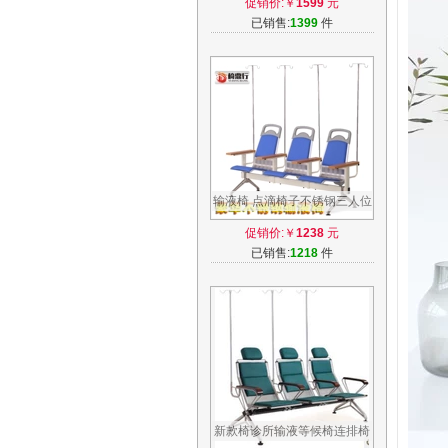
促销价:￥
1599
元
手机正品
已销售:
1399
件
输液椅 点滴椅子不锈钢三人位
医院用高档医疗候诊所高背输
促销价:￥
1238
元
液座椅
已销售:
1218
件
新款椅诊所输液等候椅连排椅