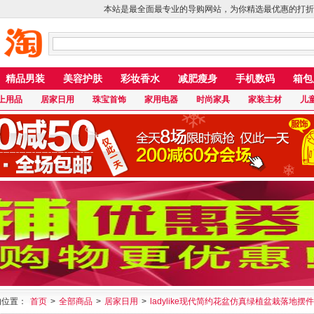
本站是最全面最专业的导购网站，为你精选最优惠的打折
精品男装
美容护肤
彩妆香水
减肥瘦身
手机数码
箱包
上用品
居家日用
珠宝首饰
家用电器
时尚家具
家装主材
儿
的位置：
首页
>
全部商品
>
居家日用
>
ladylike现代简约花盆仿真绿植盆栽落地