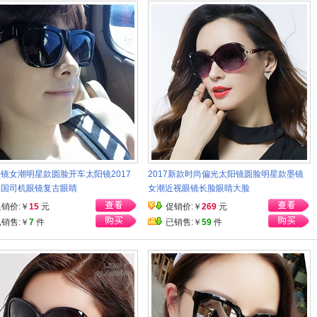
镜女潮明星款圆脸开车太阳镜2017
2017新款时尚偏光太阳镜圆脸明星款墨镜
韩国司机眼镜复古眼睛
女潮近视眼镜长脸眼睛大脸
促销价:￥
15
元
促销价:￥
269
元
已销售:￥
7
件
已销售:￥
59
件