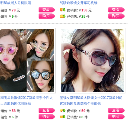
性明星款潮人司机眼睛
驾驶蛤蟆镜女开车司机镜
促销价:￥
78
元
促销价:￥
158
元
已销售:￥
9
件
已销售:￥
25
件
潮明星款眼镜2017新款圆形个性太
墨镜女潮明星款太阳镜女士2017新款时尚
女士圆脸韩国优雅眼睛
优雅韩国复古圆脸个性眼镜
促销价:￥
58
元
促销价:￥
59
元
已销售:￥
6
件
已销售:￥
6
件