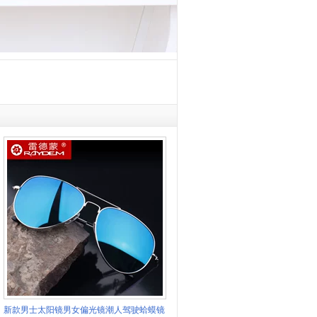
新款男士太阳镜男女偏光镜潮人驾驶蛤蟆镜