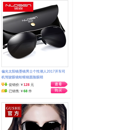
偏光太阳镜墨镜男士个性潮人2017开车司
机驾驶眼镜蛤蟆镜圆脸眼睛
促销价:￥
128
元
已销售:￥
68
件