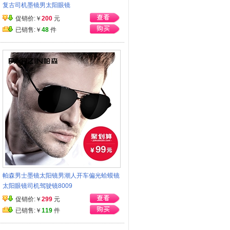
复古司机墨镜男太阳眼镜
促销价:￥
200
元
已销售:￥
48
件
帕森男士墨镜太阳镜男潮人开车偏光蛤蟆镜
太阳眼镜司机驾驶镜8009
促销价:￥
299
元
已销售:￥
119
件