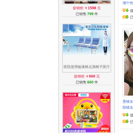
潮个
能座椅高档诊所疗室用单人静
促销价:￥
1598
元
点滴椅
已销售:
799
件
医院使用输液椅点滴椅子医疗
等候室诊所输液架三人位输液
促销价:￥
660
元
坐椅特价
已销售:
660
件
墨镜女
阳镜