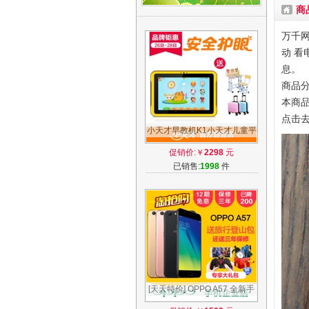
商
万千网
动 看
息。
商品分
本商品
点击
小天才早教机K1小天才儿童平
板电脑学习机小学同步点读故
促销价:￥
2298
元
事机K1
已销售:
1998
件
[天天特价] OPPO A57 全新手
机a59s a33 r9s r11 oppoa57