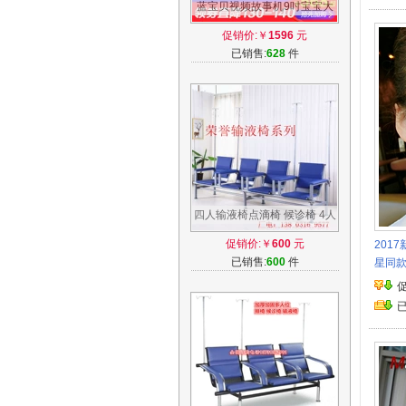
蓝宝贝视频故事机9吋宝宝大
黄鸭早教机儿童学习机益智玩
促销价:￥
1596
元
具3-6岁
已销售:
628
件
四人输液椅点滴椅 候诊椅 4人
连排椅 多人位连座椅医院诊所
促销价:￥
600
元
201
用椅子
已销售:
600
件
星同