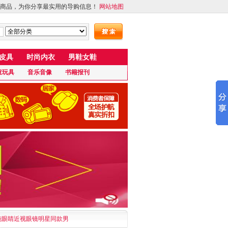
商品，为你分享最实用的导购信息！
网站地图
皮具
时尚内衣
男鞋女鞋
童玩具
音乐音像
书籍报刊
阳镜眼睛近视眼镜明星同款男