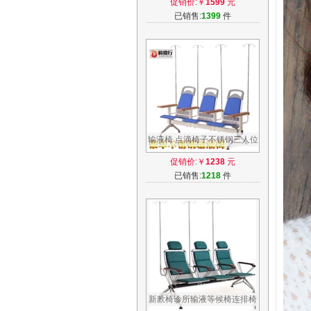
促销价:￥
1599
元
手机正品
已销售:
1399
件
输液椅 点滴椅子不锈钢三人位
医院用高档医疗候诊所高背输
促销价:￥
1238
元
液座椅
已销售:
1218
件
新款椅诊所输液等候椅连排椅