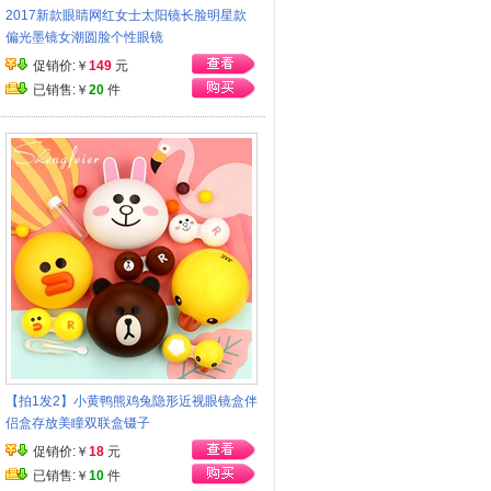
2017新款眼睛网红女士太阳镜长脸明星款
偏光墨镜女潮圆脸个性眼镜
促销价:￥
149
元
已销售:￥
20
件
【拍1发2】小黄鸭熊鸡兔隐形近视眼镜盒伴
侣盒存放美瞳双联盒镊子
促销价:￥
18
元
已销售:￥
10
件