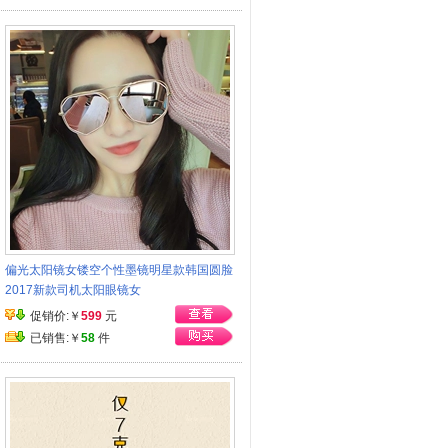
偏光太阳镜女镂空个性墨镜明星款韩国圆脸
2017新款司机太阳眼镜女
促销价:￥
599
元
已销售:￥
58
件