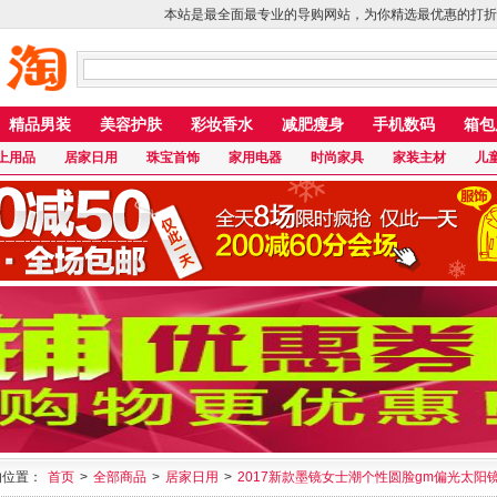
本站是最全面最专业的导购网站，为你精选最优惠的打折
精品男装
美容护肤
彩妆香水
减肥瘦身
手机数码
箱包
上用品
居家日用
珠宝首饰
家用电器
时尚家具
家装主材
儿
的位置：
首页
>
全部商品
>
居家日用
>
2017新款墨镜女士潮个性圆脸gm偏光太