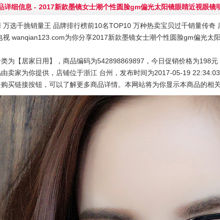
品详细信息 -
2017新款墨镜女士潮个性圆脸gm偏光太阳镜眼睛近视眼镜
 万选千挑销量王 品牌排行榜前10名TOP10 万种热卖宝贝过千销量传奇 店
电视 wanqian123.com为你分享2017新款墨镜女士潮个性圆脸gm
类为【居家日用】，商品编码为542898869897，今日促销价格为198
由卖家为你提供，店铺位于浙江 台州，发布时间为2017-05-19 22:34:0
去购买链接按钮，可以了解更多商品详情。本网站将为你显示本商品的相