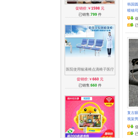
韩国圆
能座椅高档诊所疗室用单人静
促销价:￥
1598
元
蟆镜
点滴椅
已销售:
799
件
医院使用输液椅点滴椅子医疗
等候室诊所输液架三人位输液
促销价:￥
660
元
坐椅特价
已销售:
660
件
复古
视架