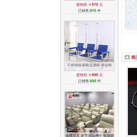
输液不钢椅输液锈输液椅不锈
促销价:￥
970
元
钢点滴椅
已销售:
970
件
相
不锈钢输液椅点滴椅 候诊椅
厂家直销2人3人位医用不锈钢
促销价:￥
890
元
诊所用椅
已销售:
890
件
输液沙发 豪华医院椅子电动功