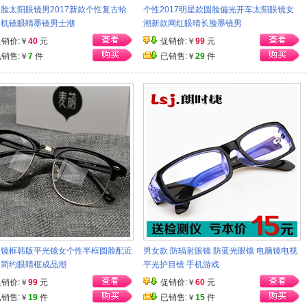
脸太阳眼镜男2017新款个性复古蛤
个性2017明星款圆脸偏光开车太阳眼镜女
司机镜眼睛墨镜男士潮
潮新款网红眼晴长脸墨镜男
促销价:￥
40
元
促销价:￥
99
元
已销售:￥
7
件
已销售:￥
29
件
眼镜框韩版平光镜女个性半框圆脸配近
男女款 防辐射眼镜 防蓝光眼镜 电脑镜电视
男简约眼睛框成品潮
平光护目镜 手机游戏
促销价:￥
99
元
促销价:￥
60
元
已销售:￥
19
件
已销售:￥
15
件