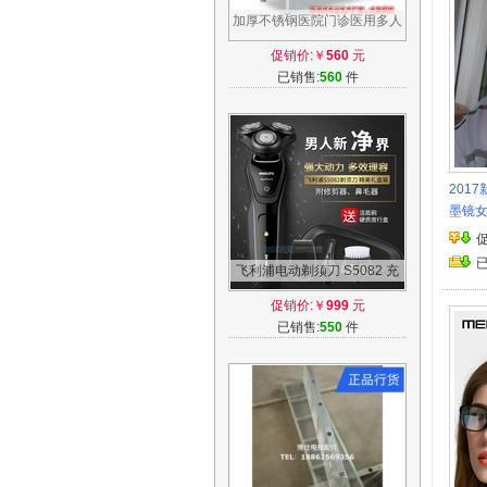
加厚不锈钢医院门诊医用多人
位三人位候诊椅输液椅点滴椅
促销价:￥
560
元
静点椅
已销售:
560
件
201
墨镜
飞利浦电动剃须刀 S5082 充
电式全身水洗男士刮胡刀
促销价:￥
999
元
S5000含鼻毛器
已销售:
550
件