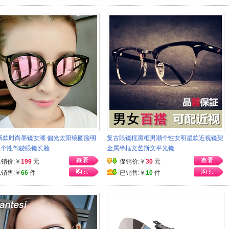
7新款时尚墨镜女潮 偏光太阳镜圆脸明
复古眼镜框黑框男潮个性女明星款近视镜架
款个性驾驶眼镜长脸
金属半框文艺斯文平光镜
促销价:￥
199
元
促销价:￥
30
元
已销售:￥
66
件
已销售:￥
10
件