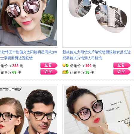
7新款韩国个性偏光太阳镜明星同款gm
新款偏光太阳镜夹片蛤蟆镜男眼镜女反光近
女士潮圆脸男近视眼镜
视墨镜夹片镜潮人司机镜
促销价:￥
238
元
促销价:￥
190
元
已销售:￥
69
件
已销售:￥
38
件