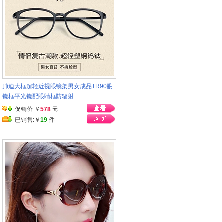
帅迪大框超轻近视眼镜架男女成品TR90眼
镜框平光镜配眼睛框防辐射
促销价:￥
578
元
已销售:￥
19
件