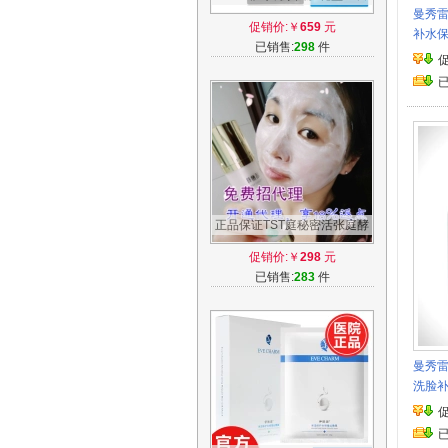
曼秀雷
装美颜修护清洁现货发售
促销价:￥
659
元
补水
已销售:
298
件
正品保证TST庭秘密活张庭酵
母新生面膜乳修护补水亮肤控
促销价:￥
298
元
油滋润
已销售:
283
件
曼秀
洗脸