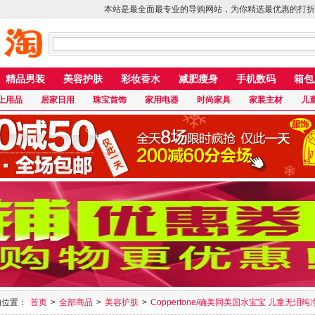
本站是最全面最专业的导购网站，为你精选最优惠的打折
精品男装
美容护肤
彩妆香水
减肥瘦身
手机数码
箱包
上用品
居家日用
珠宝首饰
家用电器
时尚家具
家装主材
儿
的位置：
首页
>
全部商品
>
美容护肤
>
Coppertone/确美同美国水宝宝 儿童无泪纯净