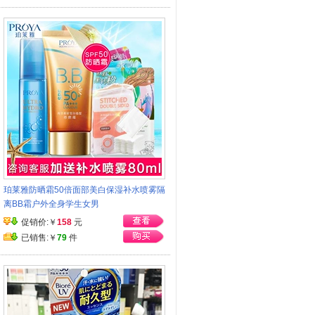
珀莱雅防晒霜50倍面部美白保湿补水喷雾隔
离BB霜户外全身学生女男
促销价:￥
158
元
已销售:￥
79
件