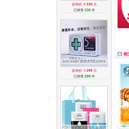
呼吸面膜苏秘sum37泡泡面膜
促销价:￥
330
元
女
已销售:
330
件
相
bobi water 波碧水5五分钟水
疗急救面膜 波碧水面膜 正品
促销价:￥
299
元
补水修复
已销售:
299
件
FSKY菲诗凯尔面膜礼盒30片