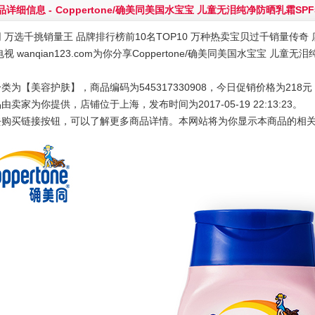
品详细信息 -
Coppertone/确美同美国水宝宝 儿童无泪纯净防晒乳霜SPF50
 万选千挑销量王 品牌排行榜前10名TOP10 万种热卖宝贝过千销量传奇 店
电视 wanqian123.com为你分享Coppertone/确美同美国水宝宝 儿童无
类为【美容护肤】，商品编码为545317330908，今日促销价格为218
由卖家为你提供，店铺位于上海，发布时间为2017-05-19 22:13:23。
去购买链接按钮，可以了解更多商品详情。本网站将为你显示本商品的相