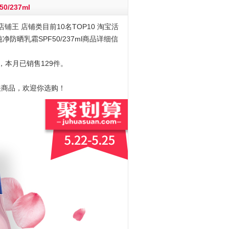
/237ml
铺王 店铺类目前10名TOP10 淘宝活
泪纯净防晒乳霜SPF50/237ml商品详细信
元，本月已销售129件。
关商品，欢迎你选购！