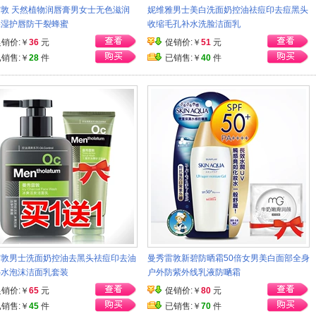
敦 天然植物润唇膏男女士无色滋润
妮维雅男士美白洗面奶控油祛痘印去痘黑头
保湿护唇防干裂蜂蜜
收缩毛孔补水洗脸洁面乳
促销价:￥
36
元
促销价:￥
51
元
已销售:￥
28
件
已销售:￥
40
件
雷敦男士洗面奶控油去黑头祛痘印去油
曼秀雷敦新碧防晒霜50倍女男美白面部全身
补水泡沫洁面乳套装
户外防紫外线乳液防嗮霜
促销价:￥
65
元
促销价:￥
80
元
已销售:￥
45
件
已销售:￥
70
件