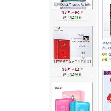
{新版Peter Thomas Roth}彼
得罗夫PTR 小黄瓜面膜150ml
促销价:￥
400
元
青瓜面膜
已销售:
248
件
曼秀
黑头
TST/庭秘密弹嫩苹果肌面膜2
盒装10片补水保湿 紧致滋润
促销价:￥
316
元
已销售:
240
件