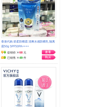
香港代购 碧柔防晒霜 清爽水感防晒乳 隔离
霜50g SPF50PA++++
促销价:￥
68
元
已销售:￥
49
件