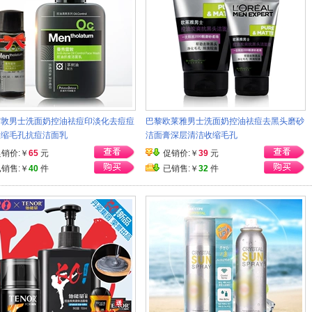
雷敦男士洗面奶控油祛痘印淡化去痘痘
巴黎欧莱雅男士洗面奶控油祛痘去黑头磨砂
收缩毛孔抗痘洁面乳
洁面膏深层清洁收缩毛孔
促销价:￥
65
元
促销价:￥
39
元
已销售:￥
40
件
已销售:￥
32
件