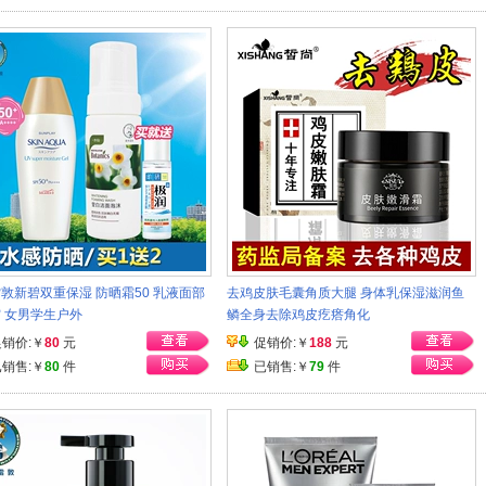
敦新碧双重保湿 防晒霜50 乳液面部
去鸡皮肤毛囊角质大腿 身体乳保湿滋润鱼
 女男学生户外
鳞全身去除鸡皮疙瘩角化
促销价:￥
80
元
促销价:￥
188
元
已销售:￥
80
件
已销售:￥
79
件