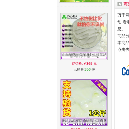
商
万千网
动 看
息。
商品分
本商品
点击
正品鸸鹋油按摩膏1kg 推拿刮
痧疏通毛孔损伤修复驱湿鸵鸟
促销价:￥
365
元
油高浓度
已销售:
350
件
正品冰岛鸵鸟油鸸鹋油霜修复
驱湿气按摩精油 鸵鸟油1KG厂