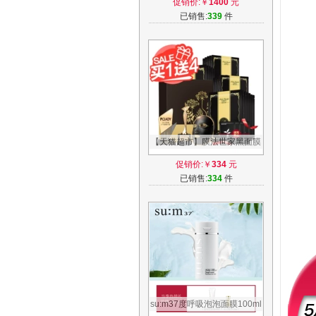
促销价:￥
1400
元
家直销
已销售:
339
件
【天猫超市】膜法世家黑面膜
贴21片补水保湿清洁蚕丝收缩
促销价:￥
334
元
毛孔套装
已销售:
334
件
su:m37度呼吸泡泡面膜100ml