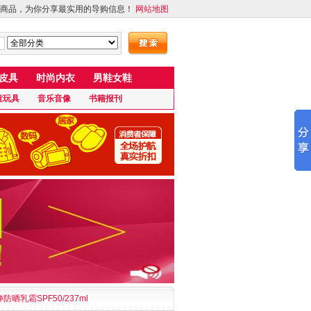
商品，为你分享最实用的导购信息！
网站地图
皮具
时尚内衣
男鞋女鞋
童玩具
音乐音像
书籍报刊
防晒乳霜SPF50/237ml