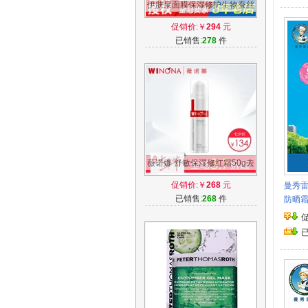
伊肤泉面膜保湿修护生物蚕丝
敷膜补水修护微针修护保湿水
促销价:￥
294
元
光针面膜
已销售:
278
件
薇诺娜 舒敏保湿修红霜50g去
改善角质层修护增厚泛红敏感
促销价:￥
268
元
曼秀雷
肌肤血丝
已销售:
268
件
防晒霜