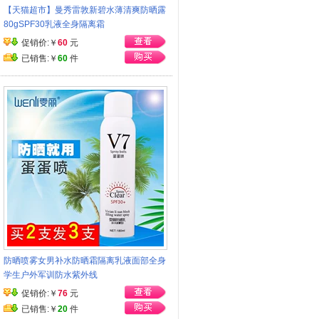
【天猫超市】曼秀雷敦新碧水薄清爽防晒露
80gSPF30乳液全身隔离霜
促销价:￥
60
元
已销售:￥
60
件
防晒喷雾女男补水防晒霜隔离乳液面部全身
学生户外军训防水紫外线
促销价:￥
76
元
已销售:￥
20
件