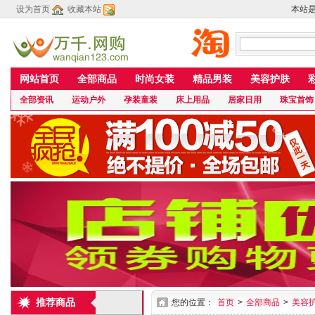
设为首页
收藏本站
本站
网站首页
全部商品
时尚女装
精品男装
美容护肤
全部资讯
运动户外
孕装童装
床上用品
居家日用
珠宝首饰
推荐商品
您的位置：
首页
>
全部商品
>
美容