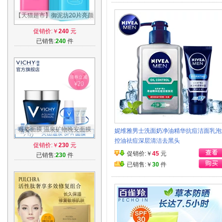
【天猫超市】御泥坊20片亮颜
水润蚕丝面膜套装 深层补水保
促销价:￥
240
元
湿亮肤
已销售:
240
件
薇姿面膜 温泉矿物晚安面膜
妮维雅男士洗面奶净油精华抗痘洁面乳泡
75ml 免洗睡眠面膜 深层补水
控油祛痘深层清洁去黑头
促销价:￥
230
元
保湿舒缓
促销价:￥
45
元
已销售:
230
件
已销售:￥
30
件