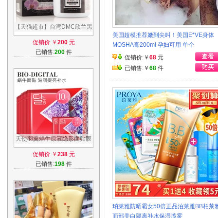
【天猫超市】台湾DMC欣兰黑
美国超模推荐嫩到尖叫！美国E*VE身体
里透白冻膜面膜225g清洁毛孔
促销价:￥
200
元
MOSHA膏200ml 孕妇可用 单个
去黑头
已销售:
200
件
促销价:￥
68
元
已销售:￥
68
件
天使羽翼蜗牛原液隐形面贴膜
补水保湿提亮肤色舒缓控油面
促销价:￥
238
元
膜
已销售:
198
件
珀莱雅防晒霜女50倍正品泊莱雅BB柏莱
面部美白隔离补水保湿喷雾