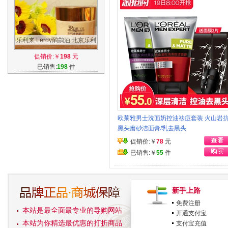
乐利来 Leroy鸸鹋油 北京乐利
来鸸鹋油正品 原乐利来鸵鸟油
促销价:￥
198
元
已销售:
198
件
欧莱雅男士洗面奶控油祛痘套装 火山岩
黑头磨砂洁面膏/乳去黑头
促销价:￥
78
元
已销售:￥
55
件
新手上路
免费注册
本站是最全面最专业的导购网站
开通支付宝
本站为你精选最优惠的打折商品
支付宝充值