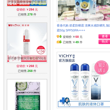
伊肤泉面膜保湿修护生物蚕丝
敷膜补水修护微针修护保湿水
促销价:￥
294
元
光针面膜
已销售:
278
件
香港代购 碧柔防晒霜 清爽水感防晒乳 隔
霜50g SPF50PA++++
促销价:￥
68
元
已销售:￥
49
件
薇诺娜 舒敏保湿修红霜50g去
改善角质层修护增厚泛红敏感
促销价:￥
268
元
肌肤血丝
已销售:
268
件