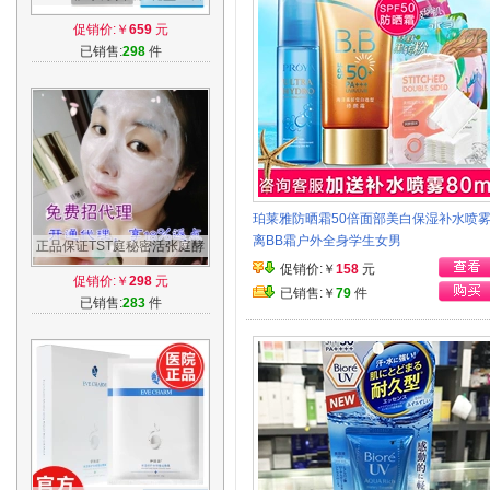
装美颜修护清洁现货发售
促销价:￥
659
元
已销售:
298
件
珀莱雅防晒霜50倍面部美白保湿补水喷
离BB霜户外全身学生女男
正品保证TST庭秘密活张庭酵
母新生面膜乳修护补水亮肤控
促销价:￥
158
元
促销价:￥
298
元
油滋润
已销售:￥
79
件
已销售:
283
件