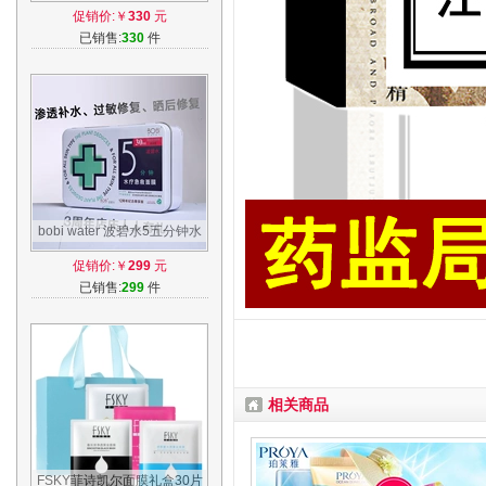
呼吸面膜苏秘sum37泡泡面膜
促销价:￥
330
元
女
已销售:
330
件
bobi water 波碧水5五分钟水
疗急救面膜 波碧水面膜 正品
促销价:￥
299
元
补水修复
已销售:
299
件
相关商品
FSKY菲诗凯尔面膜礼盒30片