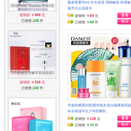
薇姿喷雾50ml 补水保湿 强韧敏肌 舒缓
{新版Peter Thomas Roth}彼
蕴含火山温泉水
得罗夫PTR 小黄瓜面膜150ml
促销价:￥
400
元
促销价:￥
69
元
青瓜面膜
已销售:
248
件
已销售:￥
69
件
TST/庭秘密弹嫩苹果肌面膜2
盒装10片补水保湿 紧致滋润
促销价:￥
316
元
已销售:
240
件
丹姿防晒霜50防紫外线女美白隔离遮瑕
补水保湿学生户外防晒乳
促销价:￥
128
元
已销售:￥
70
件