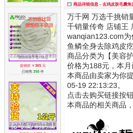
商品详细信息 -
去鸡皮肤毛囊角
万千网 万选千挑销量
千销量传奇 店铺王 
wanqian123.
鱼鳞全身去除鸡皮
商品分类为【美容护肤
正品鸸鹋油按摩膏1kg 推拿刮
痧疏通毛孔损伤修复驱湿鸵鸟
价格为188元，本月
促销价:￥
365
元
油高浓度
已销售:
350
件
本商品由卖家为你提
05-19 22:13:23。
点击去购买链接按
本商品的相关商品
正品冰岛鸵鸟油鸸鹋油霜修复
驱湿气按摩精油 鸵鸟油1KG厂