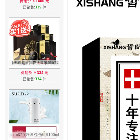
促销价:￥
1400
元
家直销
已销售:
339
件
【天猫超市】膜法世家黑面膜
贴21片补水保湿清洁蚕丝收缩
促销价:￥
334
元
毛孔套装
已销售:
334
件
su:m37度呼吸泡泡面膜100ml