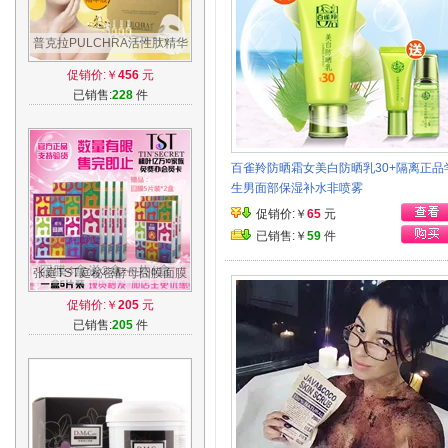
普克拉PULCHRA活性肽精华
液面膜多效组合 修复敏感肌肤
促销价:￥
456
元
美白补水
已销售:
228
件
百雀羚防晒霜女美白防晒乳30+隔离正品
生男面部保湿补水非喷雾
促销价:￥
65
元
已销售:￥
59
件
张庭TST庭秘密酵母囧膜面膜
补水修复补水保湿除皱买4盒
促销价:￥
205
元
送2盒特价
已销售:
205
件