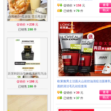
促销价:￥
158
元
已销售:￥
79
件
自用推介~最新版 雪花秀玉容
面膜 撕拉面膜150ml 撕拉式
促销价:￥
238
元
清洁毛孔
已销售:
198
件
跃莱鸸鹋油平衡霜澳洲鸵鸟油
损伤修复疏通经络祛湿排寒 原
欧莱雅男士洁面火山岩控油清痘洁面膏乳
促销价:￥
198
元
装正品
面奶清洁毛孔祛痘套装
已销售:
198
件
促销价:￥
39
元
已销售:￥
37
件