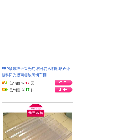
FRP玻璃纤维采光瓦 石棉瓦透明彩钢户外
塑料阳光板雨棚玻璃钢车棚
促销价:￥
17
元
已销售:￥
17
件