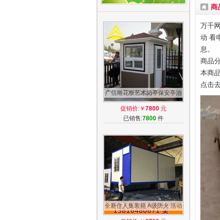
商
万千网
动 看
息。
商品分
本商品
点击
广信雕花板艺术岗亭保安亭治
安亭门卫岗亭收费岗亭房值班
促销价:￥
7800
元
物业岗亭
已销售:
7800
件
全新住人集装箱 A级防火 活动
移动房 移动临时房简易岩棉夹