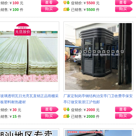
促销价:￥
100
元
促销价:￥
5500
元
已销售:￥
100
件
已销售:￥
5500
件
板玻璃透明瓦日光亮瓦直销正品雨棚采
厂家定制岗亭钢结构治安亭门卫收费亭保安
雨板塑料耐热建材
亭订做安装浙江沪包邮
促销价:￥
30
元
促销价:￥
2000
元
已销售:￥
15
件
已销售:￥
2000
件