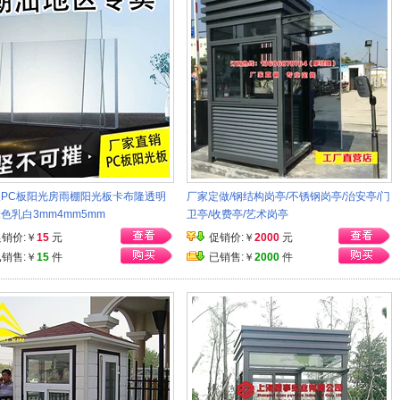
PC板阳光房雨棚阳光板卡布隆透明
厂家定做/钢结构岗亭/不锈钢岗亭/治安亭/门
色乳白3mm4mm5mm
卫亭/收费亭/艺术岗亭
促销价:￥
15
元
促销价:￥
2000
元
已销售:￥
15
件
已销售:￥
2000
件