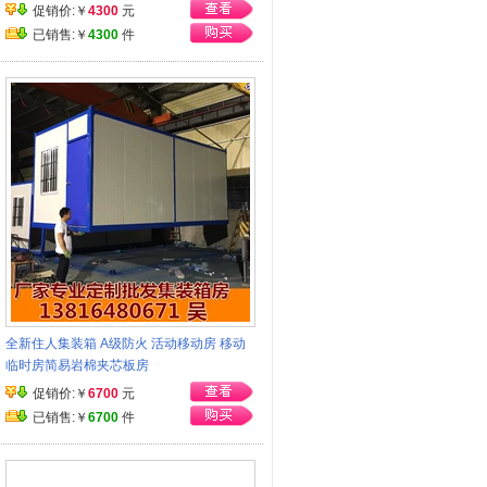
促销价:￥
4300
元
已销售:￥
4300
件
全新住人集装箱 A级防火 活动移动房 移动
临时房简易岩棉夹芯板房
促销价:￥
6700
元
已销售:￥
6700
件