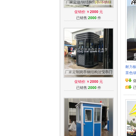
厂家定做/钢结构岗亭/不锈钢
岗亭/治安亭/门卫亭/收费亭/艺
促销价:￥
2000
元
术岗亭
已销售:
2000
件
耐力板
厂家定制岗亭钢结构治安亭门
茶色绿
卫收费亭保安亭订做安装浙江
促销价:￥
2000
元
沪包邮
已销售:
2000
件