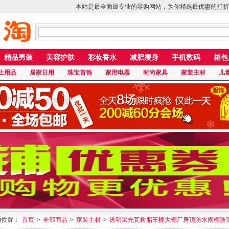
本站是最全面最专业的导购网站，为你精选最优惠的打折
精品男装
美容护肤
彩妆香水
减肥瘦身
手机数码
箱包
上用品
居家日用
珠宝首饰
家用电器
时尚家具
家装主材
儿
的位置：
首页
>
全部商品
>
家装主材
>
透明采光瓦树脂车棚大棚厂房顶防水雨棚玻