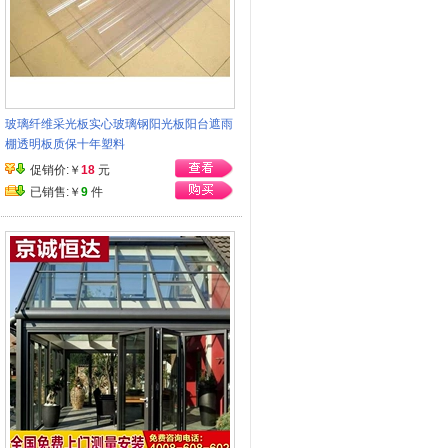
玻璃纤维采光板实心玻璃钢阳光板阳台遮雨
棚透明板质保十年塑料
促销价:￥
18
元
已销售:￥
9
件