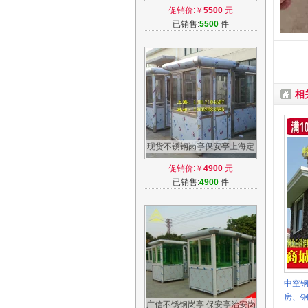
安岗亭高速公路收费岗亭值班
促销价:￥
5500
元
岗亭定做
已销售:
5500
件
相
现货不锈钢岗亭保安亭上海定
制户外移动岗亭停车场收费岗
促销价:￥
4900
元
亭值班亭
已销售:
4900
件
中空
房、
广信不锈钢岗亭 保安亭治安岗