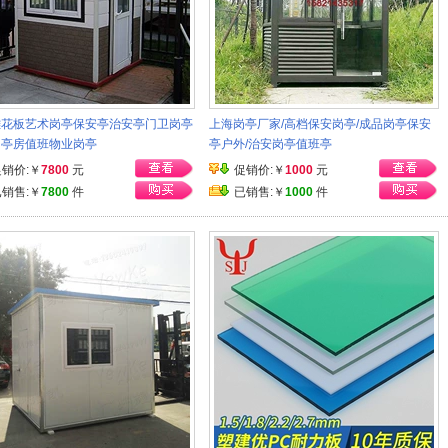
雕花板艺术岗亭保安亭治安亭门卫岗亭
上海岗亭厂家/高档保安岗亭/成品岗亭保安
岗亭房值班物业岗亭
亭户外/治安岗亭值班亭
促销价:￥
7800
元
促销价:￥
1000
元
已销售:￥
7800
件
已销售:￥
1000
件