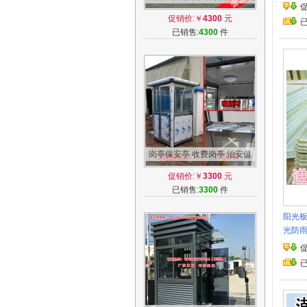
亭钢结构 小区值班收费玻璃岗
促销价:￥
4300
元
亭厂家
已销售:
4300
件
岗亭保安亭 收费岗亭 治安值
班岗亭不锈钢岗亭门卫岗亭
促销价:￥
3300
元
已销售:
3300
件
阳光
光防