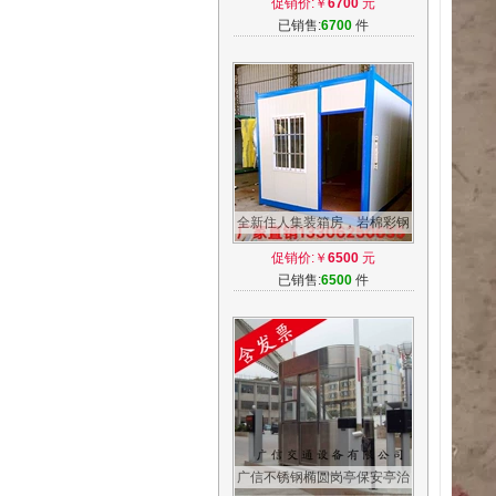
促销价:￥
6700
元
芯板房
已销售:
6700
件
全新住人集装箱房，岩棉彩钢
板组合防火移动箱房，活动房
促销价:￥
6500
元
箱房
已销售:
6500
件
广信不锈钢椭圆岗亭保安亭治