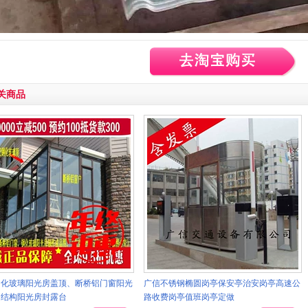
关商品
钢化玻璃阳光房盖顶、断桥铝门窗阳光
广信不锈钢椭圆岗亭保安亭治安岗亭高速公
钢结构阳光房封露台
路收费岗亭值班岗亭定做