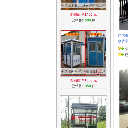
铝合金彩钢门卫保安亭治安亭
岗亭阳光房铝合金保安亭给奖
促销价:￥
1400
元
50
已销售:
1400
件
广信
收费
不锈钢岗亭 彩钢铝合金门卫岗
亭 保安亭治安亭阳光房
促销价:￥
1350
元
已销售:
1350
件