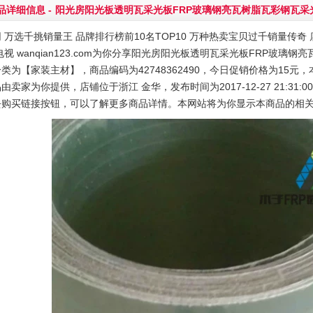
品详细信息 -
阳光房阳光板透明瓦采光板FRP玻璃钢亮瓦树脂瓦彩钢瓦采
 万选千挑销量王 品牌排行榜前10名TOP10 万种热卖宝贝过千销量传奇 店
电视 wanqian123.com为你分享阳光房阳光板透明瓦采光板FRP玻
类为【家装主材】，商品编码为42748362490，今日促销价格为15元，
由卖家为你提供，店铺位于浙江 金华，发布时间为2017-12-27 21:31:0
去购买链接按钮，可以了解更多商品详情。本网站将为你显示本商品的相