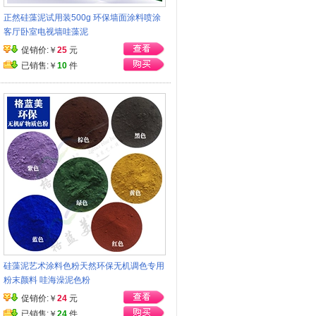
正然硅藻泥试用装500g 环保墙面涂料喷涂
客厅卧室电视墙哇藻泥
促销价:￥
25
元
已销售:￥
10
件
硅藻泥艺术涂料色粉天然环保无机调色专用
粉末颜料 哇海澡泥色粉
促销价:￥
24
元
已销售:￥
24
件