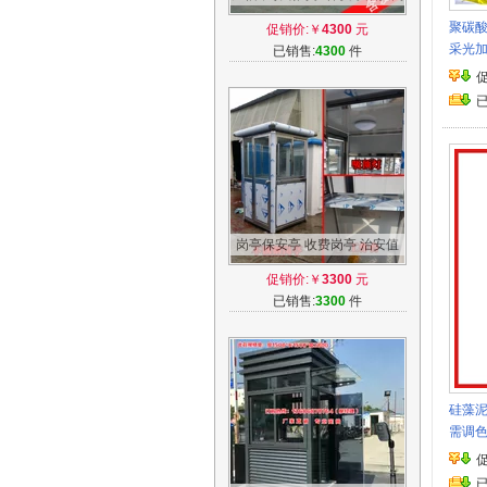
亭钢结构 小区值班收费玻璃岗
聚碳酸
促销价:￥
4300
元
亭厂家
采光加
已销售:
4300
件
岗亭保安亭 收费岗亭 治安值
班岗亭不锈钢岗亭门卫岗亭
促销价:￥
3300
元
已销售:
3300
件
硅藻泥
需调色