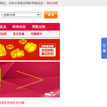
商品，为你分享最实用的导购信息！
网站地图
皮具
时尚内衣
男鞋女鞋
童玩具
音乐音像
书籍报刊
树脂瓦彩钢瓦采光棚