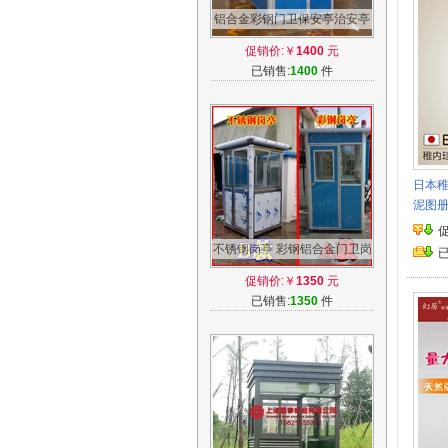
铝合金彩钢门卫保安亭治安亭
岗亭阳光房铝合金保安亭给奖
促销价:￥
1400
元
50
已销售:
1400
件
日本
泥图
不锈钢岗亭 彩钢铝合金门卫岗
亭 保安亭治安亭阳光房
促销价:￥
1350
元
已销售:
1350
件