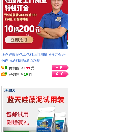
正然硅藻泥包工包料上门测量服务订金 环
保内墙涂料刷新墙面粉刷
促销价:￥
199
元
已销售:￥
10
件