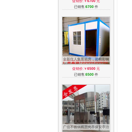
促销价:￥
6700
元
芯板房
已销售:
6700
件
全新住人集装箱房，岩棉彩钢
板组合防火移动箱房，活动房
促销价:￥
6500
元
箱房
已销售:
6500
件
广信不锈钢椭圆岗亭保安亭治