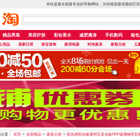
本站是最全面最专业的导购网站，为你精选最优惠的打折
精品男装
美容护肤
彩妆香水
减肥瘦身
手机数码
箱包
上用品
居家日用
珠宝首饰
家用电器
时尚家具
家装主材
儿
的位置：
首页
>
全部商品
>
家装主材
>
阳光房阳光板透明瓦采光板FRP玻璃钢亮瓦