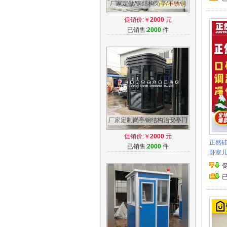
厂家定做/钢结构岗亭/不锈钢
岗亭/治安亭/门卫亭/收费亭/艺
促销价:￥
2000
元
术岗亭
已销售:
2000
件
厂家定制岗亭钢结构治安亭门
卫收费亭保安亭订做安装浙江
促销价:￥
2000
元
沪包邮
正然硅
已销售:
2000
件
卧室