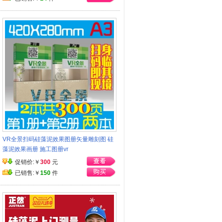
VR全景扫码硅藻泥效果图册矢量雕刻图 硅
藻泥效果画册 施工图册vr
促销价:￥
300
元
已销售:￥
150
件