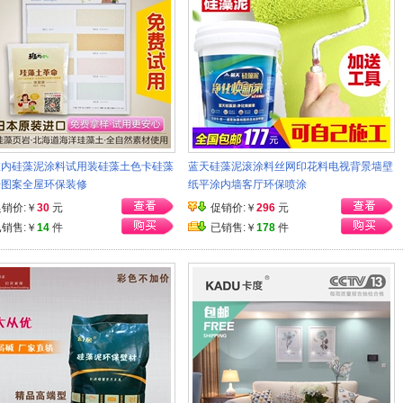
稚内硅藻泥涂料试用装硅藻土色卡硅藻
蓝天硅藻泥滚涂料丝网印花料电视背景墙壁
册图案全屋环保装修
纸平涂内墙客厅环保喷涂
促销价:￥
30
元
促销价:￥
296
元
已销售:￥
14
件
已销售:￥
178
件