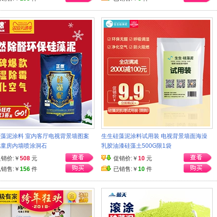
藻泥涂料 室内客厅电视背景墙图案
生生硅藻泥涂料试用装 电视背景墙面海澡
儿童房内墙喷涂洞石
乳胶油漆硅藻土500G限1袋
促销价:￥
508
元
促销价:￥
10
元
已销售:￥
156
件
已销售:￥
10
件