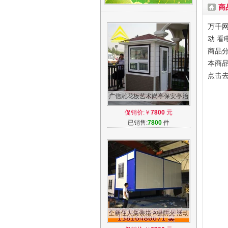
商
万千网
动 看
商品分
本商品
点击
广信雕花板艺术岗亭保安亭治
安亭门卫岗亭收费岗亭房值班
促销价:￥
7800
元
物业岗亭
已销售:
7800
件
全新住人集装箱 A级防火 活动
移动房 移动临时房简易岩棉夹