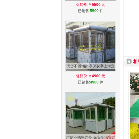
安岗亭高速公路收费岗亭值班
促销价:￥
5500
元
岗亭定做
已销售:
5500
件
相
现货不锈钢岗亭保安亭上海定
制户外移动岗亭停车场收费岗
促销价:￥
4900
元
亭值班亭
已销售:
4900
件
广信不锈钢岗亭 保安亭治安岗