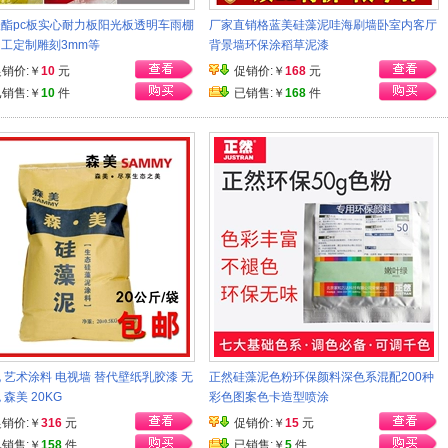
酯pc板实心耐力板阳光板透明车雨棚
厂家直销格蓝美硅藻泥哇海刷墙卧室内客厅
工定制雕刻3mm等
背景墙环保涂稻草泥漆
促销价:￥
10
元
促销价:￥
168
元
已销售:￥
10
件
已销售:￥
168
件
 艺术涂料 电视墙 替代壁纸乳胶漆 无
正然硅藻泥色粉环保颜料深色系混配200种
 森美 20KG
彩色图案色卡造型喷涂
促销价:￥
316
元
促销价:￥
15
元
已销售:￥
158
件
已销售:￥
5
件