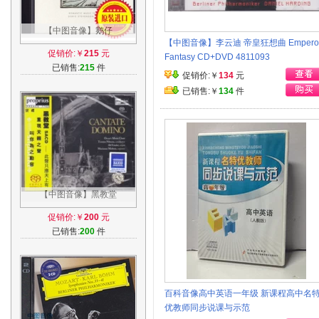
【中图音像】鹅仔
【中图音像】李云迪 帝皇狂想曲 Empero
ORIENTALE 浪漫大提琴发烧
促销价:￥
215
元
Fantasy CD+DVD 4811093
天碟 进口CD NS0027
已销售:
215
件
促销价:￥
134
元
已销售:￥
134
件
【中图音像】黑教堂
CANTATE DOMINO SACD 天
促销价:￥
200
元
碟 PRSACD7762
已销售:
200
件
百科音像高中英语一年级 新课程高中名
优教师同步说课与示范