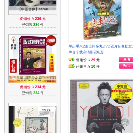
【中图音像】sarah
brightman莎拉布莱曼 韦伯精
促销价:￥
236
元
选 K2HD 5329363
已销售:
236
件
举起手来2追击阿多丸DVD碟片音像批发5
声音车载高清影碟电影
促销价:￥
29
元
已销售:￥
10
件
管理音像 周忠亭厨政管理实战
宝典8DVD视频讲座光盘现货
促销价:￥
234
元
已销售:
234
件