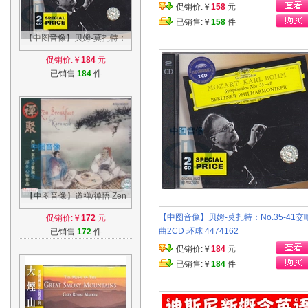
促销价:￥
158
元
已销售:￥
158
件
【中图音像】贝姆-莫扎特：
No.35-41交响曲2CD 环球
促销价:￥
184
元
4474162
已销售:
184
件
【中图音像】道禅/禅悟 Zen
Breakfast Karunesh CD
【中图音像】贝姆-莫扎特：No.35-41交
促销价:￥
172
元
RM4150
曲2CD 环球 4474162
已销售:
172
件
促销价:￥
184
元
已销售:￥
184
件