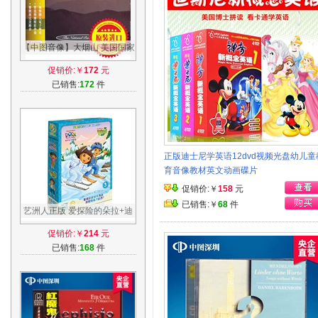
【中图音像】大烟山 美国国家
公园系列real music发烧级进
促销价:￥
172
元
口-现货
已销售:
172
件
正版迪士尼学英语12dvd视频光盘幼儿童
育音像教材英文动画碟片
促销价:￥
158
元
已销售:￥
68
件
艺洲人正版 爱探险的朵拉+迪
亚哥15DVD 双语早教音像动
促销价:￥
214
元
画片第三季
已销售:
168
件