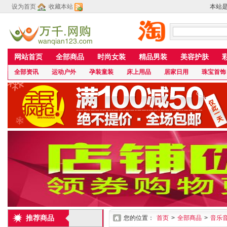
设为首页
收藏本站
本站
网站首页
全部商品
时尚女装
精品男装
美容护肤
全部资讯
运动户外
孕装童装
床上用品
居家日用
珠宝首饰
推荐商品
您的位置：
首页
>
全部商品
>
音乐