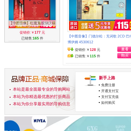
【中图音像】红魔鬼/发烧天碟
MEPHISTO 进口原装CD
促销价:￥
177
元
RR82CD
【中图音像】门德尔松：无词歌 2CD 巴
已销售:
165
件
博伊姆 4530612
促销价:￥
128
元
已销售:￥
115
件
新手上路
免费注册
本站是最全面最专业的导购网站
开通支付宝
本站为你精选最优惠的打折商品
支付宝充值
如何购买
本站为你分享最实用的导购信息