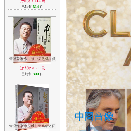
促销价:￥
314
元
情献声德艺双馨
已销售:
314
件
管理音像 余世维中层危机：做
好的中层7DVD+5CD视频
促销价:￥
300
元
已销售:
300
件
管理音像 余世维打造高绩效团