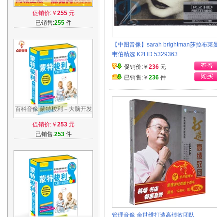
理-让员工向往的企业制度
促销价:￥
255
元
5DVD现货
已销售:
255
件
【中图音像】sarah brightman莎拉布莱
韦伯精选 K2HD 5329363
促销价:￥
236
元
已销售:￥
236
件
百科音像 蒙特梭利－大脑开发
精装DVD 天才早教方案 启蒙
促销价:￥
253
元
光碟
已销售:
253
件
管理音像 余世维打造高绩效团队