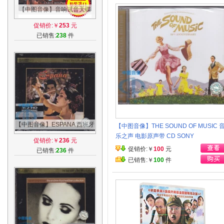
【中图音像】音响试音天碟
[动态琴皇] SACD -
促销价:￥
253
元
SACD80012 现货
已销售:
238
件
【中图音像】ESPANA 西班牙
【中图音像】THE SOUND OF MUSIC 
国宝 西班牙舞曲 K2HD CD
乐之声 电影原声带 CD SONY
促销价:￥
236
元
4804113
促销价:￥
100
元
已销售:
236
件
已销售:￥
100
件