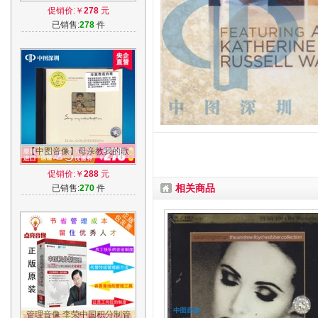
队7DVD+5CD+核心荟萃
促销价:￥
278
元
已销售:
278
件
【中图音像】母亲教我的歌
24K金碟 CD [原装正版]--
促销价:￥
288
元
JMR1G
相关商品
已销售:
270
件
管理音像 李荣中国积分制管