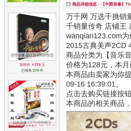
商品详细信息 -
【中图音像】The C
万千网 万选千挑销量
千销量传奇 店铺王 
wanqian123.com
2015古典美声2CD
商品分类为【音乐音像
管理音像 曾仕强易经的智慧
7DVD视频讲座光盘
价格为128元，本月
促销价:￥
374
元
已销售:
374
件
本商品由卖家为你提
09-16 16:39:01。
点击去购买链接按
本商品的相关商品
百科音像 CCTV诗歌散文
20CD-MP3 4DVD名家朗诵倾