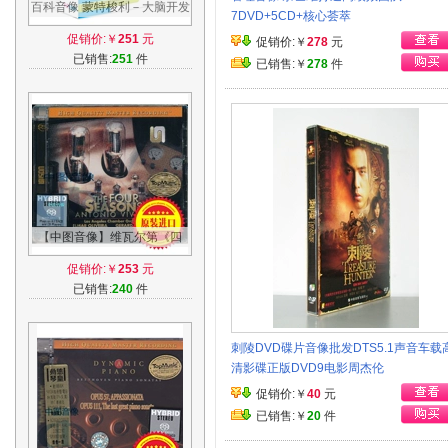
百科音像 蒙特梭利－大脑开发
7DVD+5CD+核心荟萃
精装DVD 天才早教方案 启蒙
促销价:￥
251
元
促销价:￥
278
元
光碟
已销售:
251
件
已销售:￥
278
件
【中图音像】维瓦尔第《四
季》发烧天碟-胆机 原装进口-
促销价:￥
253
元
现货
已销售:
240
件
刺陵DVD碟片音像批发DTS5.1声音车载
清影碟正版DVD9电影周杰伦
促销价:￥
40
元
已销售:￥
20
件