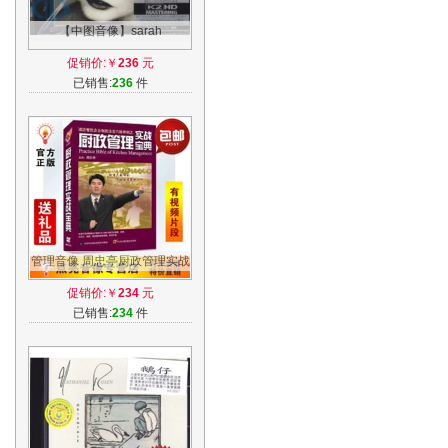
【中图音像】sarah
brightman莎拉布莱曼 韦伯精
促销价:￥
236
元
选 K2HD 5329363
已销售:
236
件
管理音像 周忠亭厨政管理实战
宝典8DVD视频讲座光盘现货
促销价:￥
234
元
已销售:
234
件