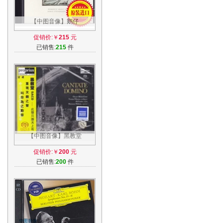
【中图音像】鹅仔
ORIENTALE 浪漫大提琴发烧
促销价:￥
215
元
天碟 进口CD NS0027
已销售:
215
件
【中图音像】黑教堂
CANTATE DOMINO SACD 天
促销价:￥
200
元
碟 PRSACD7762
已销售:
200
件