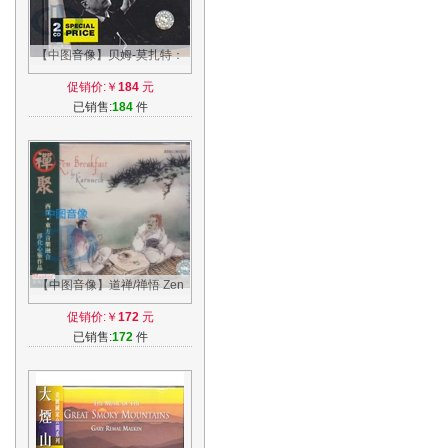
【中图音像】贝姆-莫扎特：
No.35-41交响曲2CD 环球
促销价:￥
184
元
4474162
已销售:
184
件
【中图音像】道禅/禅悟 Zen
Breakfast Karunesh CD
促销价:￥
172
元
RM4150
已销售:
172
件