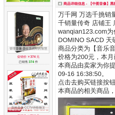
商品详细信息 -
【中图音像】黑教堂 
万千网 万选千挑销量
千销量传奇 店铺王 
wanqian123.c
DOMINO SACD 
商品分类为【音乐音像
管理音像 曾仕强易经的智慧
7DVD视频讲座光盘
价格为200元，本月
促销价:￥
374
元
已销售:
374
件
本商品由卖家为你提
09-16 16:38:50。
点击去购买链接按
本商品的相关商品
百科音像 CCTV诗歌散文
20CD-MP3 4DVD名家朗诵倾