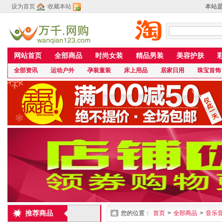
设为首页
收藏本站
本站
网站首页
全部商品
时尚女装
精品男装
美容护肤
全部资讯
运动户外
孕装童装
床上用品
居家日用
珠宝首饰
推荐商品
您的位置：
首页
>
全部商品
>
音乐