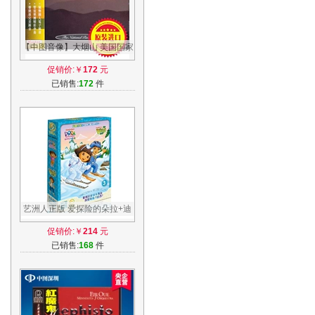
【中图音像】大烟山 美国国家
公园系列real music发烧级进
促销价:￥
172
元
口-现货
已销售:
172
件
艺洲人正版 爱探险的朵拉+迪
亚哥15DVD 双语早教音像动
促销价:￥
214
元
画片第三季
已销售:
168
件