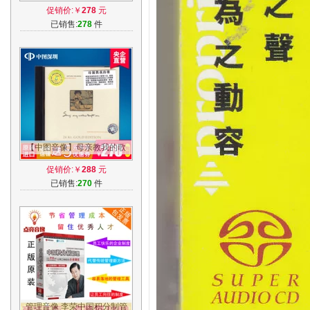
队7DVD+5CD+核心荟萃
促销价:￥
278
元
已销售:
278
件
【中图音像】母亲教我的歌
24K金碟 CD [原装正版]--
促销价:￥
288
元
JMR1G
已销售:
270
件
管理音像 李荣中国积分制管