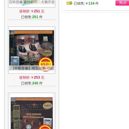
百科音像 蒙特梭利－大脑开发
已销售:￥
134
件
精装DVD 天才早教方案 启蒙
促销价:￥
251
元
光碟
已销售:
251
件
【中图音像】维瓦尔第《四
季》发烧天碟-胆机 原装进口-
促销价:￥
253
元
现货
已销售:
240
件