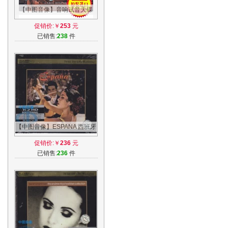
【中图音像】音响试音天碟
[动态琴皇] SACD -
促销价:￥
253
元
SACD80012 现货
已销售:
238
件
【中图音像】ESPANA 西班牙
国宝 西班牙舞曲 K2HD CD
促销价:￥
236
元
4804113
已销售:
236
件