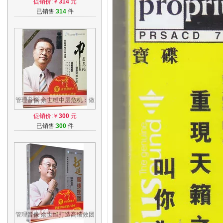
促销价:￥
314
元
情献声德艺双馨
已销售:
314
件
管理音像 余世维中层危机：做
好的中层7DVD+5CD视频
促销价:￥
300
元
已销售:
300
件
管理音像 余世维打造高绩效团