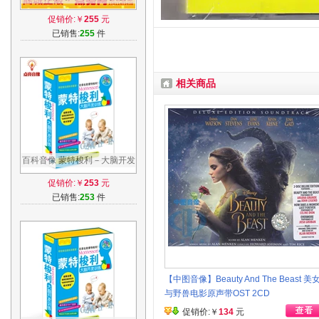
理-让员工向往的企业制度
促销价:￥
255
元
5DVD现货
已销售:
255
件
相关商品
百科音像 蒙特梭利－大脑开发
精装DVD 天才早教方案 启蒙
促销价:￥
253
元
光碟
已销售:
253
件
【中图音像】Beauty And The Beast 美
与野兽电影原声带OST 2CD
促销价:￥
134
元