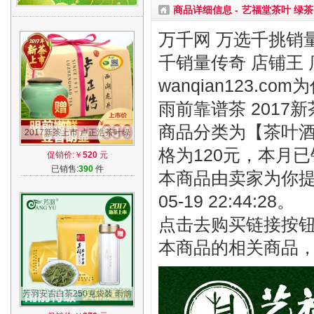
商品详细信息 -
艺福堂茶叶 绿茶 
万千网 万选千挑销量
千销量传奇 店铺王 
wanqian123.c
雨前靠谱茶 2017
商品分类为【茶叶酒水
2017新茶上市 卢正浩茶叶绿
茶特级明前西湖龙井传统A包
格为120元，本月已
促销价:￥
520
元
250克春茶
已销售:
390
件
本商品由卖家为你提
05-19 22:44:28。
点击去购买链接按
本商品的相关商品
芳羽安吉白茶250克袋装 雨前
特级 绿茶春茶 2017年新茶叶