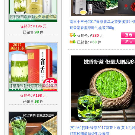
芳羽安吉白茶125克 雨前特级
南里十三号2017春茶新乌龙茶安溪茶叶
2017年新茶叶 珍稀绿茶 正宗
促销价:￥
196
元
观音清香型茶叶礼盒装250g
春茶
已销售:
98
件
促销价:￥
280
元
已销售:￥
60
件
【半斤装】绿茶茶叶雀舌2017
新茶明前雀舌散装毛尖茶嫩芽
促销价:￥
198
元
竹叶茶片
已销售:
98
件
[买1送1]茶叶绿茶2017新茶上市 黄山毛
迎客松明前特级毛尖春茶