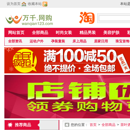
设为首页
收藏本站
本站
网站首页
全部商品
时尚女装
精品男装
美容护肤
全部资讯
运动户外
孕装童装
床上用品
居家日用
珠宝首饰
推荐商品
您的位置：
首页
>
全部商品
>
茶叶