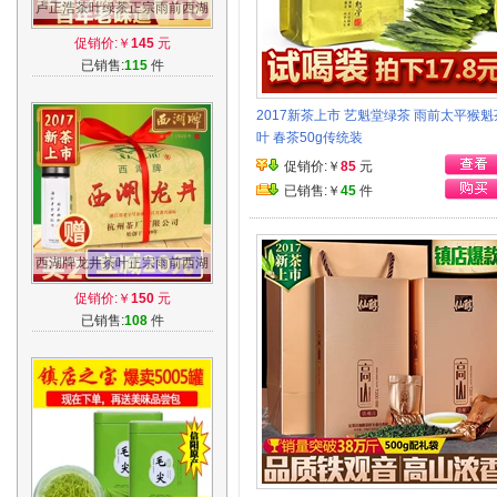
卢正浩茶叶绿茶正宗雨前西湖
龙井250克传统E包春茶2017
促销价:￥
145
元
新茶上市
已销售:
115
件
2017新茶上市 艺魁堂绿茶 雨前太平猴魁
叶 春茶50g传统装
促销价:￥
85
元
已销售:￥
45
件
西湖牌龙井茶叶正宗雨前西湖
龙井茶250g纸包春茶绿茶
促销价:￥
150
元
2017新茶上市
已销售:
108
件