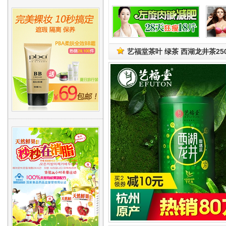
艺福堂茶叶 绿茶 西湖龙井茶250