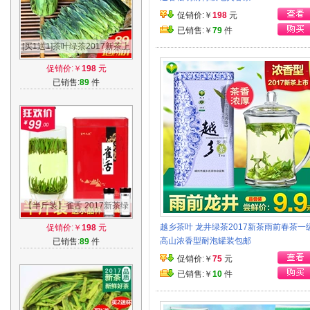
促销价:￥
198
元
已销售:￥
79
件
[买1送1]茶叶绿茶2017新茶上
市 太平猴魁春茶特级黄山茶
促销价:￥
198
元
1915散装
已销售:
89
件
【半斤装】雀舌 2017新茶绿
茶雀舌春茶叶 明前翠芽毛尖雪
越乡茶叶 龙井绿茶2017新茶雨前春茶一
促销价:￥
198
元
芽嫩芽
高山浓香型耐泡罐装包邮
已销售:
89
件
促销价:￥
75
元
已销售:￥
10
件