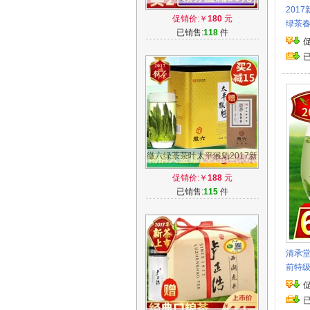
201
前特级珍稀白茶100g纸包茶叶
促销价:￥
180
元
绿茶春
绿茶
已销售:
118
件
徽六绿茶茶叶太平猴魁2017新
茶上市原产地散装春茶250g半
促销价:￥
188
元
斤罐装
已销售:
115
件
清承堂
前特