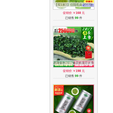
【买1发2】信阳毛尖 2017新
茶自产自销雨前嫩芽原产地绿
促销价:￥
168
元
茶春茶叶
已销售:
99
件
惠聚春秋2017春茶铁观音浓香
型500g安溪铁观音茶叶新茶礼
促销价:￥
198
元
盒装
已销售:
99
件