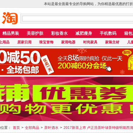
本站是最全面最专业的导购网站，为你精选最优惠的打折
精品男装
美容护肤
彩妆香水
减肥瘦身
手机数码
箱包
上用品
居家日用
珠宝首饰
家用电器
时尚家具
家装主材
儿
的位置：
首页
>
全部商品
>
茶叶酒水
>
2017新茶上市 卢正浩茶叶绿茶特级明前西湖