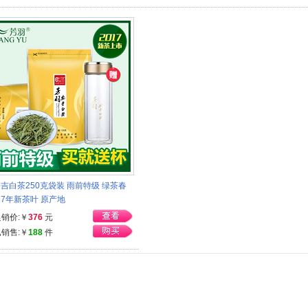
吉白茶250克袋装 雨前特级 绿茶春
017年新茶叶 原产地
促销价:￥
376
元
已销售:￥
188
件