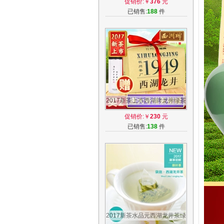
促销价:￥
376
元
原产地
已销售:
188
件
2017新茶上市西湖牌龙井绿茶
百年老茶树西湖龙井茶叶经典
促销价:￥
230
元
纸包春茶
已销售:
138
件
2017新茶水品元西湖龙井茶绿