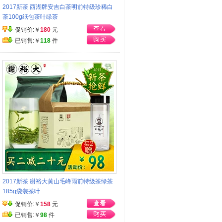
2017新茶 西湖牌安吉白茶明前特级珍稀白
茶100g纸包茶叶绿茶
促销价:￥
180
元
已销售:￥
118
件
2017新茶 谢裕大黄山毛峰雨前特级茶绿茶
185g袋装茶叶
促销价:￥
158
元
已销售:￥
98
件