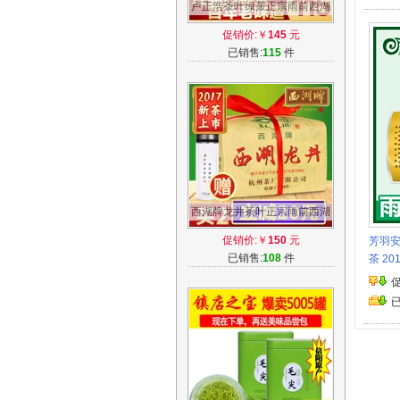
卢正浩茶叶绿茶正宗雨前西湖
龙井250克传统E包春茶2017
促销价:￥
145
元
新茶上市
已销售:
115
件
西湖牌龙井茶叶正宗雨前西湖
龙井茶250g纸包春茶绿茶
促销价:￥
150
元
芳羽安
2017新茶上市
已销售:
108
件
茶 2