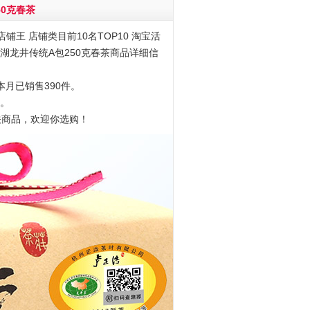
50克春茶
铺王 店铺类目前10名TOP10 淘宝活
明前西湖龙井传统A包250克春茶商品详细信
本月已销售390件。
7。
关商品，欢迎你选购！