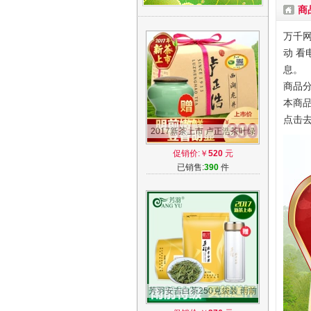
商
万千网
动 看
息。
商品分
本商品
点击
2017新茶上市 卢正浩茶叶绿
茶特级明前西湖龙井传统A包
促销价:￥
520
元
250克春茶
已销售:
390
件
芳羽安吉白茶250克袋装 雨前
特级 绿茶春茶 2017年新茶叶