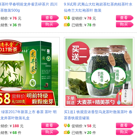
7新茶叶早春明前龙井雀舌碎茶片 四川
9.9试用 武夷山大红袍岩茶红茶肉桂茶叶水
茶散装500g
仙奇兰大红袍茶叶 散装
促销价:￥
76
元
促销价:￥
78
元
已销售:￥
36
件
已销售:￥
78
件
 绿茶2017年新茶上市 春茶 茶叶 明
买1送1 铁观音浓香型乌龙茶叶散装茶叶 春
级龙井茶叶散装礼盒
茶香铁观音罐装
促销价:￥
188
元
促销价:￥
58
元
已销售:￥
68
件
已销售:￥
20
件