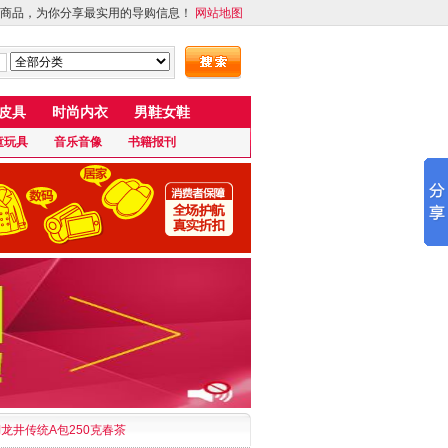
商品，为你分享最实用的导购信息！
网站地图
皮具
时尚内衣
男鞋女鞋
童玩具
音乐音像
书籍报刊
龙井传统A包250克春茶