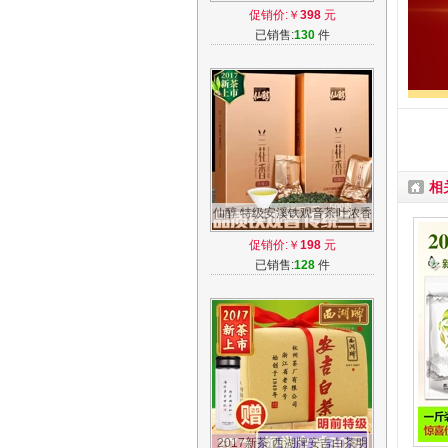
茶茶叶三角袋泡茶包100泡入
促销价:￥
398
元
大份量
已销售:
130
件
相
仙醇 特级安溪铁观音茶叶浓香
型兰花香2017新茶乌龙茶礼盒
促销价:￥
198
元
装500g
已销售:
128
件
2017新茶 西湖牌安吉白茶明