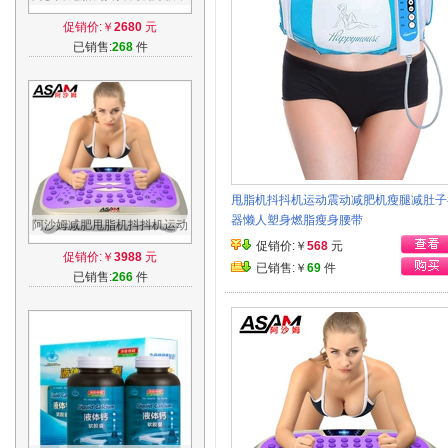
运动健身器材家用减肥机瘦腰
促销价:￥
2680
元
瘦腿神器
已销售:
268
件
甩脂机抖抖机运动震动减肥机瘦腿减肚子
器懒人塑身燃脂瘦身腰带
阿沙姆减肥甩脂机抖抖机运动
健身器材家用瘦身腰带瘦腿神
促销价:￥
568
元
促销价:￥
3988
元
器站立式
已销售:￥
69
件
已销售:
266
件