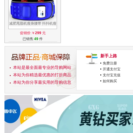
减肥甩脂机瘦身腰带 抖抖机瘦
腿瘦肚子神器甩肉机 腹部塑身
促销价:￥
299
元
器材
已销售:
49
件
新手上路
免费注册
本站是最全面最专业的导购网站
开通支付宝
本站为你精选最优惠的打折商品
支付宝充值
如何购买
本站为你分享最实用的导购信息