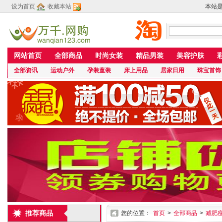
设为首页
收藏本站
本站
网站首页
全部商品
时尚女装
精品男装
美容护肤
全部资讯
运动户外
孕装童装
床上用品
居家日用
珠宝首饰
推荐商品
您的位置：
首页
>
全部商品
>
减肥