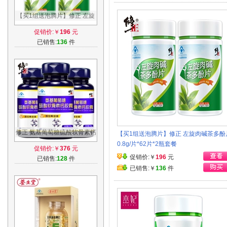
【买1组送泡腾片】修正 左旋
肉碱茶多酚片 0.8g/片*62片*2
促销价:￥
196
元
瓶套餐
已销售:
136
件
修正 氨基葡萄糖硫酸软骨素钙
【买1组送泡腾片】修正 左旋肉碱茶多酚
胶囊 0.5g/粒*60粒/瓶*3瓶套餐
0.8g/片*62片*2瓶套餐
促销价:￥
376
元
促销价:￥
196
元
已销售:
128
件
已销售:￥
136
件