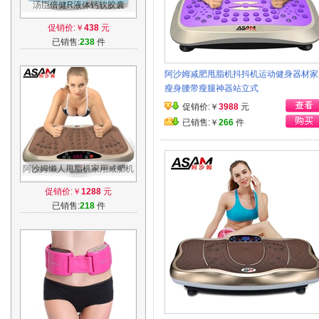
汤臣倍健R液体钙软胶囊
1000mg/粒*200粒/瓶*2瓶
促销价:￥
438
元
已销售:
238
件
阿沙姆减肥甩脂机抖抖机运动健身器材家
瘦身腰带瘦腿神器站立式
促销价:￥
3988
元
已销售:￥
266
件
阿沙姆懒人甩脂机家用减肥机
正品运动器材瘦腿神器瘦身震
促销价:￥
1288
元
动抖抖机
已销售:
218
件