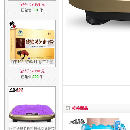
450g/罐（附量具）成人增强
促销价:￥
368
元
免疫力
已销售:
331
件
拍下198 买3送1】修正 破壁
灵芝孢子粉 0.99g/袋*60袋 增
促销价:￥
398
元
强免疫力
已销售:
299
件
相关商品
阿沙姆甩脂机抖抖机瘦身腰带