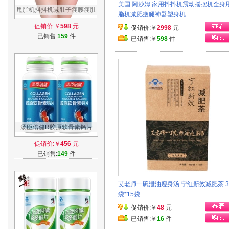
美国.阿沙姆 家用抖抖机震动摇摆机全身
甩脂机抖抖机减肚子瘦腰瘦肚
脂机减肥瘦腿神器塑身机
子神器减肥仪器材瘦身腰带懒
促销价:￥
598
元
促销价:￥
2998
元
人塑身机
已销售:
159
件
已销售:￥
598
件
汤臣倍健R胶原软骨素钙片
1200mg/片*90片*2瓶套餐中
促销价:￥
456
元
老年钙片老人
已销售:
149
件
艾老师一碗泄油瘦身汤 宁红新效减肥茶 3g
袋*15袋
促销价:￥
48
元
已销售:￥
16
件