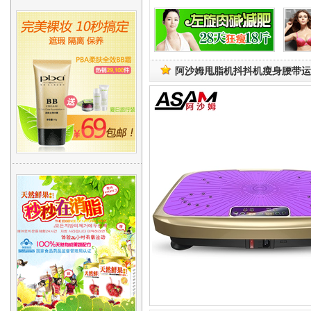
阿沙姆甩脂机抖抖机瘦身腰带运