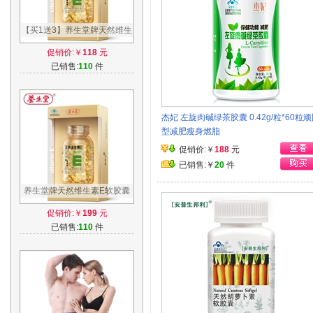
【买1送3】养生堂牌天然维生
素E软胶囊 250mg/粒*100粒
促销价:￥
118
元
维E
已销售:
110
件
杰妃 左旋肉碱绿茶胶囊 0.42g/粒*60粒
型减肥瘦身燃脂
促销价:￥
188
元
已销售:￥
20
件
养生堂牌天然维生素E软胶囊
250mg/粒*100粒送维生素C买
促销价:￥
199
元
1送5
已销售:
110
件