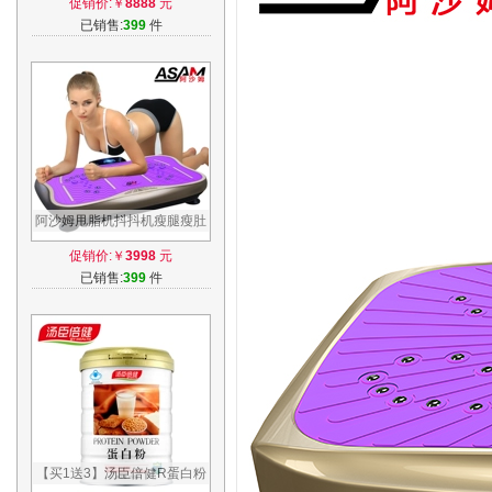
促销价:￥
8888
元
运动器材
已销售:
399
件
阿沙姆甩脂机抖抖机瘦腿瘦肚
子神器减肥器材腰带站立式瘦
促销价:￥
3998
元
身减肥机
已销售:
399
件
【买1送3】汤臣倍健R蛋白粉