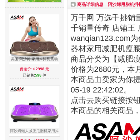
商品详细信息 -
阿沙姆甩脂机抖
万千网 万选千挑销量
千销量传奇 店铺王 
wanqian123
器材家用减肥机瘦
商品分类为【减肥瘦身
美国.阿沙姆 家用抖抖机震动
摇摆机全身甩脂机减肥瘦腿神
价格为2680元，本
促销价:￥
2998
元
器塑身机
已销售:
598
件
本商品由卖家为你提
05-19 22:42:02。
点击去购买链接按
本商品的相关商品
阿沙姆懒人减肥甩脂机家用抖
抖机瘦身腰带瘦肚子瘦腿神器