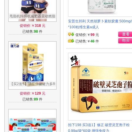
甩脂机抖抖机减肥器震动燃脂
安普生邦利 天然胡萝卜素软胶囊 500mg
器材瘦身腰带瘦腰懒人瘦肚子
促销价:￥
318
元
*100粒维生素a成人
瘦腿神器
已销售:
98
件
促销价:￥
99
元
已销售:￥
46
件
【买2发5】汤臣倍健健力多R
氨糖软骨素钙片 1.02g/片*40
促销价:￥
129
元
片 补软骨
已销售:
89
件
拍下198 买3送1】修正 破壁灵芝孢子粉
0.99g/袋*60袋 增强免疫力