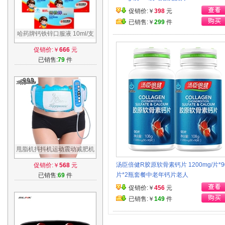
促销价:￥
398
元
已销售:￥
299
件
哈药牌钙铁锌口服液 10ml/支
*10支*5盒套餐
促销价:￥
666
元
已销售:
79
件
甩脂机抖抖机运动震动减肥机
瘦腿减肚子神器懒人塑身燃脂
汤臣倍健R胶原软骨素钙片 1200mg/片*9
促销价:￥
568
元
瘦身腰带
片*2瓶套餐中老年钙片老人
已销售:
69
件
促销价:￥
456
元
已销售:￥
149
件