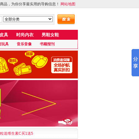
商品，为你分享最实用的导购信息！
网站地图
皮具
时尚内衣
男鞋女鞋
童玩具
音乐音像
书籍报刊
0粒送维生素C买1送5