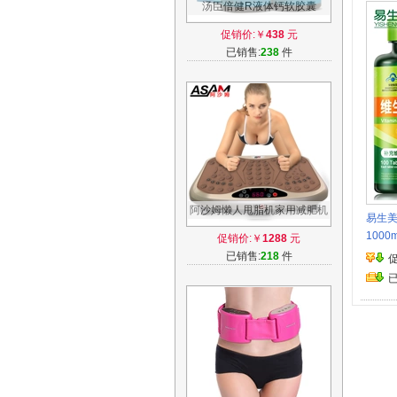
汤臣倍健R液体钙软胶囊
1000mg/粒*200粒/瓶*2瓶
促销价:￥
438
元
已销售:
238
件
阿沙姆懒人甩脂机家用减肥机
易生美
正品运动器材瘦腿神器瘦身震
1000
促销价:￥
1288
元
动抖抖机
已销售:
218
件