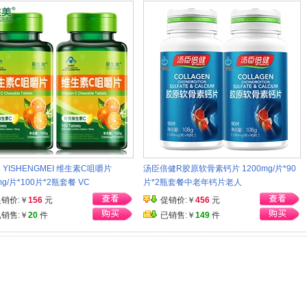
 YISHENGMEI 维生素C咀嚼片
汤臣倍健R胶原软骨素钙片 1200mg/片*90
mg/片*100片*2瓶套餐 VC
片*2瓶套餐中老年钙片老人
促销价:￥
156
元
促销价:￥
456
元
已销售:￥
20
件
已销售:￥
149
件