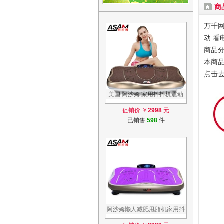
商
万千网
动 看
商品分
本商品
点击
美国.阿沙姆 家用抖抖机震动
摇摆机全身甩脂机减肥瘦腿神
促销价:￥
2998
元
器塑身机
已销售:
598
件
阿沙姆懒人减肥甩脂机家用抖
抖机瘦身腰带瘦肚子瘦腿神器