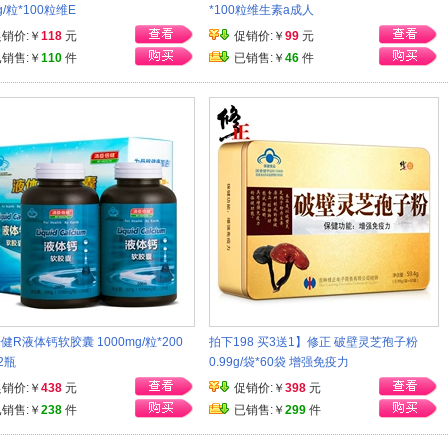
g/粒*100粒维E
*100粒维生素a成人
促销价:￥
118
元
促销价:￥
99
元
已销售:￥
110
件
已销售:￥
46
件
健R液体钙软胶囊 1000mg/粒*200
拍下198 买3送1】修正 破壁灵芝孢子粉
2瓶
0.99g/袋*60袋 增强免疫力
促销价:￥
438
元
促销价:￥
398
元
已销售:￥
238
件
已销售:￥
299
件