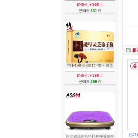
450g/罐（附量具）成人增强
促销价:￥
368
元
免疫力
已销售:
331
件
相
拍下198 买3送1】修正 破壁
灵芝孢子粉 0.99g/袋*60袋 增
促销价:￥
398
元
强免疫力
已销售:
299
件
【买1
阿沙姆甩脂机抖抖机瘦身腰带