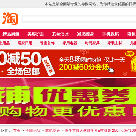
本站是最全面最专业的导购网站，为你精选最优惠的打折
精品男装
美容护肤
彩妆香水
减肥瘦身
手机数码
箱包
上用品
居家日用
珠宝首饰
家用电器
时尚家具
家装主材
儿
的位置：
首页
>
全部商品
>
减肥瘦身
>
养生堂牌天然维生素E软胶囊 250mg/粒*10