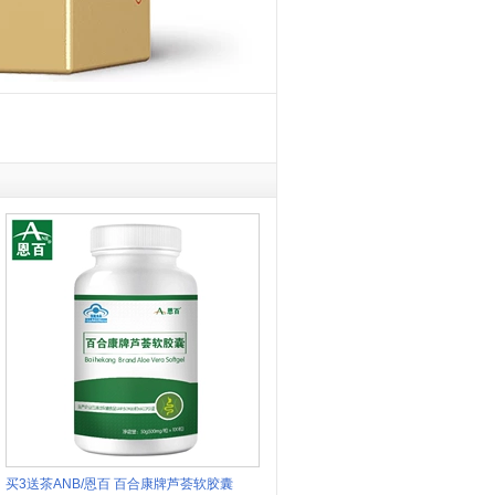
买3送茶ANB/恩百 百合康牌芦荟软胶囊