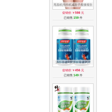
甩脂机抖抖机减肚子瘦腰瘦肚
子神器减肥仪器材瘦身腰带懒
促销价:￥
598
元
人塑身机
已销售:
159
件
汤臣倍健R胶原软骨素钙片
1200mg/片*90片*2瓶套餐中
促销价:￥
456
元
老年钙片老人
已销售:
149
件