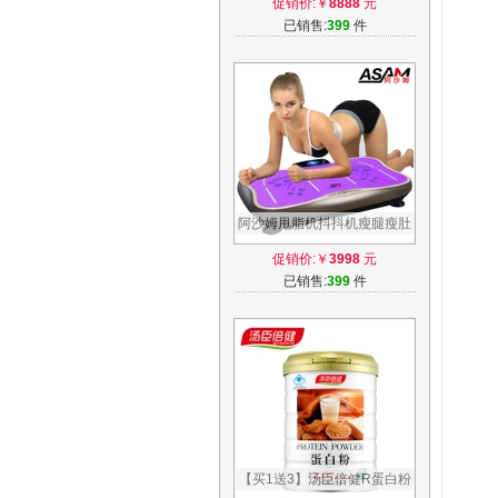
促销价:￥
8888
元
运动器材
已销售:
399
件
阿沙姆甩脂机抖抖机瘦腿瘦肚
子神器减肥器材腰带站立式瘦
促销价:￥
3998
元
身减肥机
已销售:
399
件
【买1送3】汤臣倍健R蛋白粉