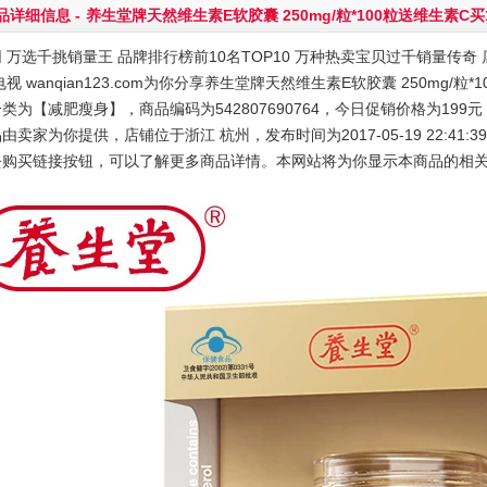
品详细信息 -
养生堂牌天然维生素E软胶囊 250mg/粒*100粒送维生素C买
 万选千挑销量王 品牌排行榜前10名TOP10 万种热卖宝贝过千销量传奇 店
电视 wanqian123.com为你分享养生堂牌天然维生素E软胶囊 250mg/
类为【减肥瘦身】，商品编码为542807690764，今日促销价格为199
由卖家为你提供，店铺位于浙江 杭州，发布时间为2017-05-19 22:41:3
去购买链接按钮，可以了解更多商品详情。本网站将为你显示本商品的相