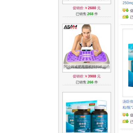
250m
运动健身器材家用减肥机瘦腰
促销价:￥
2680
元
瘦腿神器
已销售:
268
件
阿沙姆减肥甩脂机抖抖机运动
健身器材家用瘦身腰带瘦腿神
促销价:￥
3988
元
器站立式
已销售:
266
件
汤臣倍
粒/瓶*