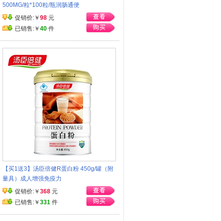
500MG/粒*100粒/瓶润肠通便
促销价:￥
98
元
已销售:￥
40
件
【买1送3】汤臣倍健R蛋白粉 450g/罐（附
量具）成人增强免疫力
促销价:￥
368
元
已销售:￥
331
件