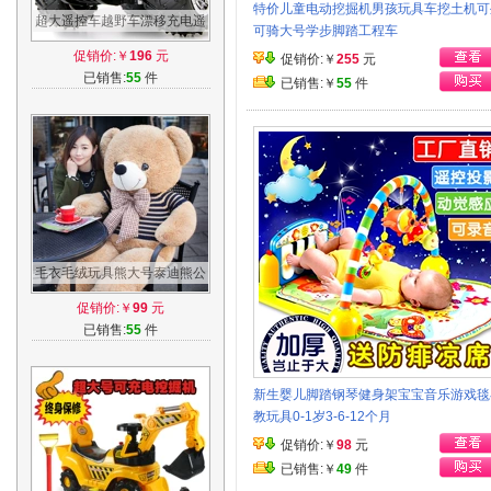
特价儿童电动挖掘机男孩玩具车挖土机可
超大遥控车越野车漂移充电遥
可骑大号学步脚踏工程车
控汽车儿童玩具男孩玩具车赛
促销价:￥
196
元
促销价:￥
255
元
车大脚车
已销售:
55
件
已销售:￥
55
件
毛衣毛绒玩具熊大号泰迪熊公
仔布娃娃玩偶生日礼物送女友
促销价:￥
99
元
抱抱熊
已销售:
55
件
新生婴儿脚踏钢琴健身架宝宝音乐游戏毯
教玩具0-1岁3-6-12个月
促销价:￥
98
元
已销售:￥
49
件