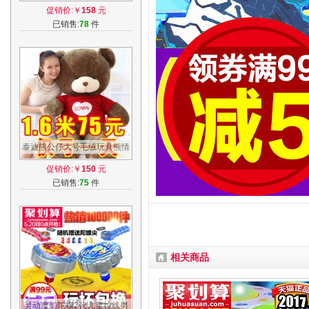
形机器人全套装乐迪小爱小飞
促销价:￥
158
元
侠玩具
已销售:
78
件
泰迪熊公仔大号毛绒玩具熊情
侣礼物送女友抱抱熊布娃娃生
促销价:￥
150
元
日礼物女
已销售:
75
件
相关商品
灵动魔幻陀螺2代儿童拉线男