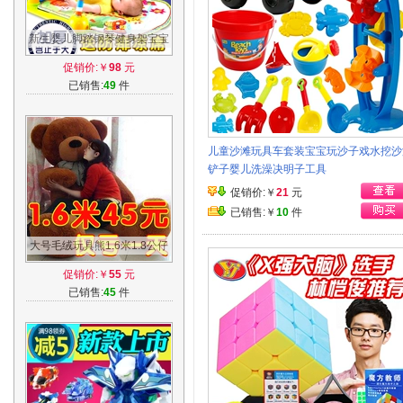
新生婴儿脚踏钢琴健身架宝宝
音乐游戏毯早教玩具0-1岁3-6-
促销价:￥
98
元
12个月
已销售:
49
件
儿童沙滩玩具车套装宝宝玩沙子戏水挖沙
铲子婴儿洗澡决明子工具
促销价:￥
21
元
已销售:￥
10
件
大号毛绒玩具熊1.6米1.8公仔
2布娃娃大熊泰迪熊生日礼物
促销价:￥
55
元
女送女友
已销售:
45
件