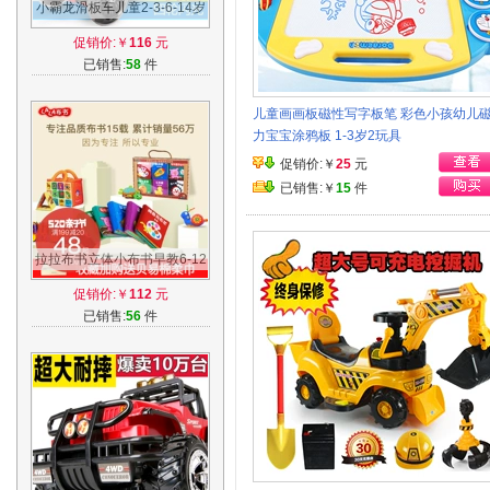
小霸龙滑板车儿童2-3-6-14岁
小孩三四轮折叠闪光踏板车滑
促销价:￥
116
元
滑车玩具
已销售:
58
件
儿童画画板磁性写字板笔 彩色小孩幼儿
力宝宝涂鸦板 1-3岁2玩具
促销价:￥
25
元
已销售:￥
15
件
拉拉布书立体小布书早教6-12
个月婴儿0-1-3岁宝宝益智玩
促销价:￥
112
元
具撕不烂
已销售:
56
件