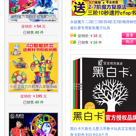
爆烈暴力暴烈爆裂飞车2代玩
永骏魔方二2阶三3阶四4阶五5阶顺滑林
具套装正版晶片3星能觉醒男
促销价:￥
54
元
俊比赛专用套装魔方玩具
孩风暴圣骑
已销售:
40
件
促销价:￥
10
元
已销售:￥
10
件
小霸龙磁力片积木儿童玩具磁
铁磁性1-2-3-6-8-10周岁男孩
促销价:￥
195
元
女孩益智
已销售:
40
件
黑白卡片新生儿婴儿早教卡玩具宝宝视觉
发卡彩色卡闪卡0-6个月