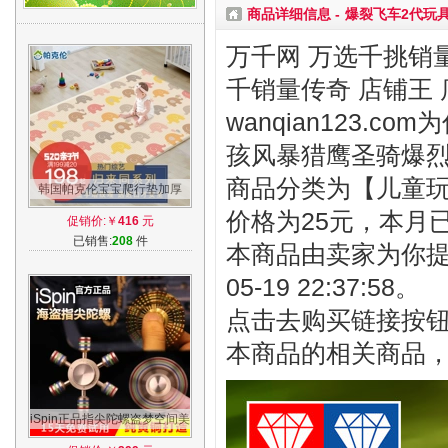
商品详细信息 -
爆裂飞车2代玩
万千网 万选千挑销量
千销量传奇 店铺王 
wanqian123.
孩风暴猎鹰圣骑爆
商品分类为【儿童玩具
韩国帕克伦宝宝爬行垫加厚
XPE婴儿童环保泡沫客厅游戏
价格为25元，本月
促销价:￥
416
元
地垫爬爬垫
已销售:
208
件
本商品由卖家为你提
05-19 22:37:58。
点击去购买链接按
本商品的相关商品
iSpin正品指尖陀螺盗梦空间美
国指间螺旋纯铜手指旋转edc