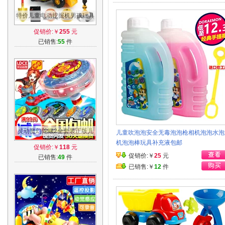
特价儿童电动挖掘机男孩玩具
车挖土机可坐可骑大号学步脚
促销价:￥
255
元
踏工程车
已销售:
55
件
灵动魔幻陀螺2全套装正版儿
儿童吹泡泡安全无毒泡泡枪相机泡泡水泡
童梦幻拉线陀螺玩具二代焰天
机泡泡棒玩具补充液包邮
促销价:￥
118
元
火龙王
促销价:￥
25
元
已销售:
49
件
已销售:￥
12
件