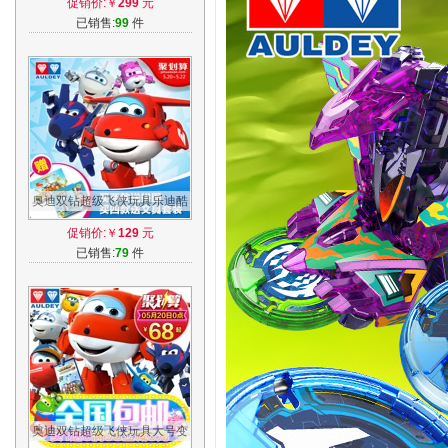
促销价:￥
299
元
成人减压
已销售:
99
件
奥迪双钻超级飞侠玩具乐迪酷
飞 新款米莉 大号益智变形飞
促销价:￥
129
元
机机器人
已销售:
79
件
奥迪双钻超级飞侠玩具大号变