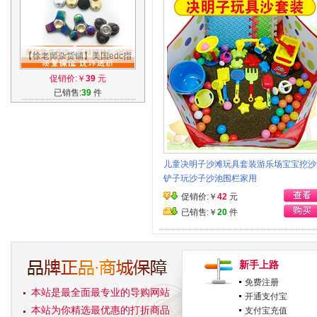
【徐老师杂货铺】美国edc指
尖陀螺 纯铜进口手指螺旋减压
促销价:￥
39
元
成人玩具
已销售:
39
件
儿童决明子沙滩玩具套装游乐场宝宝挖沙
铲子玩沙子沙池围栏家用
促销价:￥
42
元
已销售:￥
20
件
新手上路
免费注册
本站是最全面最专业的导购网站
开通支付宝
本站为你精选最优惠的打折商品
支付宝充值