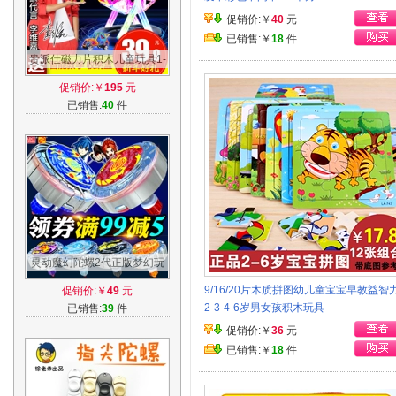
促销价:￥
40
元
已销售:￥
18
件
贵派仕磁力片积木儿童玩具1-
2-3-6-8-10周岁女孩男孩磁铁
促销价:￥
195
元
拼装益智
已销售:
40
件
灵动魔幻陀螺2代正版梦幻玩
具发光儿童拉线男孩焰天火龙
9/16/20片木质拼图幼儿童宝宝早教益智
促销价:￥
49
元
王战斗盘
2-3-4-6岁男女孩积木玩具
已销售:
39
件
促销价:￥
36
元
已销售:￥
18
件