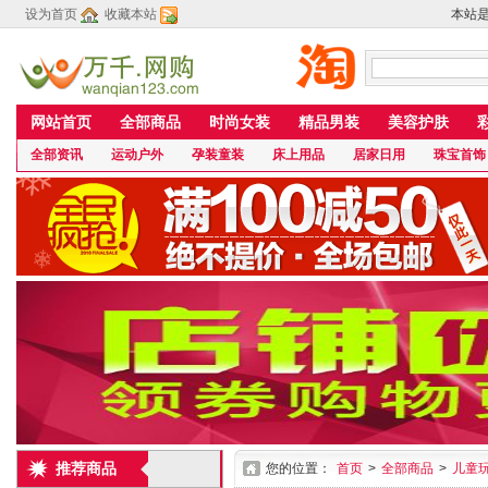
设为首页
收藏本站
本站
网站首页
全部商品
时尚女装
精品男装
美容护肤
全部资讯
运动户外
孕装童装
床上用品
居家日用
珠宝首饰
推荐商品
您的位置：
首页
>
全部商品
>
儿童