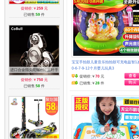
孩玩具战斗王焰天火龙王梦幻
促销价:￥
259
元
陀螺套装
已销售:
59
件
宝宝手拍鼓儿童音乐拍拍鼓可充电益智1
0-6-7-9-12个月婴儿玩具3
进口合金指尖陀螺edc 三叶手
指陀螺盗梦空间指间螺旋成人
促销价:￥
70
元
促销价:￥
750
元
减压玩具
已销售:￥
28
件
已销售:
58
件