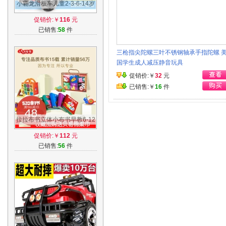
小霸龙滑板车儿童2-3-6-14岁
小孩三四轮折叠闪光踏板车滑
促销价:￥
116
元
滑车玩具
已销售:
58
件
三枪指尖陀螺三叶不锈钢轴承手指陀螺 
国学生成人减压静音玩具
促销价:￥
32
元
已销售:￥
16
件
拉拉布书立体小布书早教6-12
个月婴儿0-1-3岁宝宝益智玩
促销价:￥
112
元
具撕不烂
已销售:
56
件