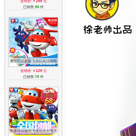
促销价:￥
299
元
成人减压
已销售:
99
件
奥迪双钻超级飞侠玩具乐迪酷
飞 新款米莉 大号益智变形飞
促销价:￥
129
元
机机器人
已销售:
79
件
奥迪双钻超级飞侠玩具大号变