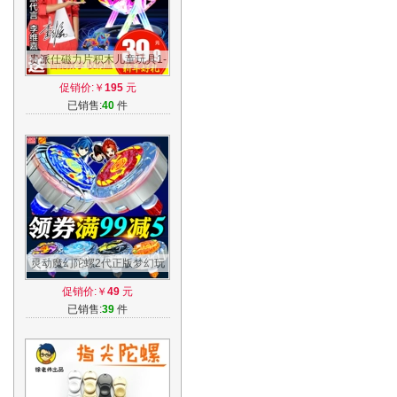
贵派仕磁力片积木儿童玩具1-
2-3-6-8-10周岁女孩男孩磁铁
促销价:￥
195
元
拼装益智
已销售:
40
件
灵动魔幻陀螺2代正版梦幻玩
具发光儿童拉线男孩焰天火龙
促销价:￥
49
元
王战斗盘
已销售:
39
件