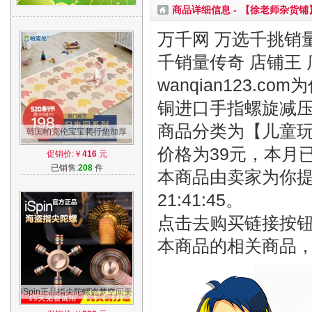
商品详细信息 -
【徐老师杂货铺
万千网 万选千挑销量
千销量传奇 店铺王 
wanqian123.
铜进口手指螺旋减
商品分类为【儿童玩具
韩国帕克伦宝宝爬行垫加厚
XPE婴儿童环保泡沫客厅游戏
价格为39元，本月
促销价:￥
416
元
地垫爬爬垫
已销售:
208
件
本商品由卖家为你提供
21:41:45。
点击去购买链接按
本商品的相关商品
iSpin正品指尖陀螺盗梦空间美
国指间螺旋纯铜手指旋转edc