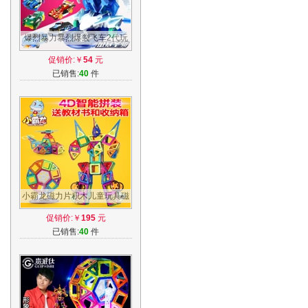
爆烈暴力暴烈爆裂飞车2代玩
具套装正版晶片3星能觉醒男
促销价:￥
54
元
孩风暴圣骑
已销售:
40
件
小霸龙磁力片积木儿童玩具磁
铁磁性1-2-3-6-8-10周岁男孩
促销价:￥
195
元
女孩益智
已销售:
40
件