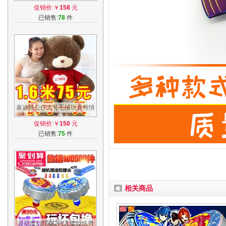
形机器人全套装乐迪小爱小飞
促销价:￥
158
元
侠玩具
已销售:
78
件
泰迪熊公仔大号毛绒玩具熊情
侣礼物送女友抱抱熊布娃娃生
促销价:￥
150
元
日礼物女
已销售:
75
件
相关商品
灵动魔幻陀螺2代儿童拉线男