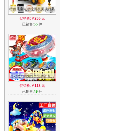
特价儿童电动挖掘机男孩玩具
车挖土机可坐可骑大号学步脚
促销价:￥
255
元
踏工程车
已销售:
55
件
灵动魔幻陀螺2全套装正版儿
童梦幻拉线陀螺玩具二代焰天
促销价:￥
118
元
火龙王
已销售:
49
件