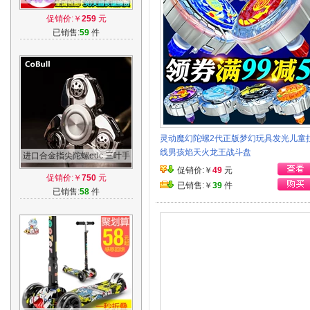
孩玩具战斗王焰天火龙王梦幻
促销价:￥
259
元
陀螺套装
已销售:
59
件
灵动魔幻陀螺2代正版梦幻玩具发光儿童
线男孩焰天火龙王战斗盘
进口合金指尖陀螺edc 三叶手
指陀螺盗梦空间指间螺旋成人
促销价:￥
49
元
促销价:￥
750
元
减压玩具
已销售:￥
39
件
已销售:
58
件