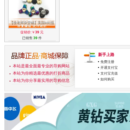
【徐老师杂货铺】美国edc指
尖陀螺 纯铜进口手指螺旋减压
促销价:￥
39
元
成人玩具
已销售:
39
件
新手上路
免费注册
本站是最全面最专业的导购网站
开通支付宝
本站为你精选最优惠的打折商品
支付宝充值
如何购买
本站为你分享最实用的导购信息