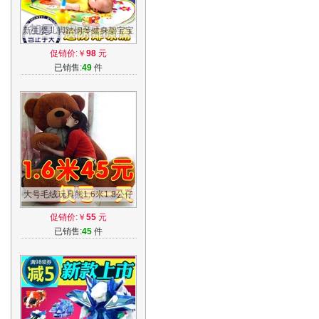
新生婴儿脚踏钢琴健身架宝宝
音乐游戏毯早教玩具0-1岁3-6-
促销价:￥
98
元
12个月
已销售:
49
件
大号毛绒玩具熊1.6米1.8公仔
2布娃娃大熊泰迪熊生日礼物
促销价:￥
55
元
女送女友
已销售:
45
件