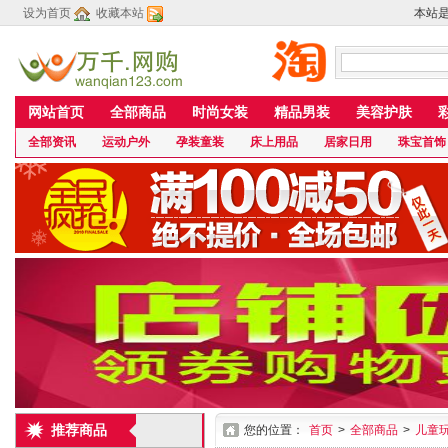
设为首页
收藏本站
本站
网站首页
全部商品
时尚女装
精品男装
美容护肤
全部资讯
运动户外
孕装童装
床上用品
居家日用
珠宝首饰
推荐商品
您的位置：
首页
>
全部商品
>
儿童