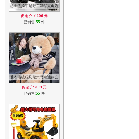
超大遥控车越野车漂移充电遥
控汽车儿童玩具男孩玩具车赛
促销价:￥
196
元
车大脚车
已销售:
55
件
毛衣毛绒玩具熊大号泰迪熊公
仔布娃娃玩偶生日礼物送女友
促销价:￥
99
元
抱抱熊
已销售:
55
件