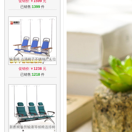
促销价:￥
1599
元
手机正品
已销售:
1399
件
输液椅 点滴椅子不锈钢三人位
医院用高档医疗候诊所高背输
促销价:￥
1238
元
液座椅
已销售:
1218
件
新款椅诊所输液等候椅连排椅