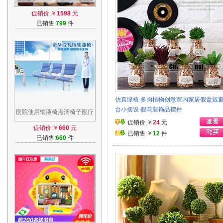
能座椅高档诊所疗室用单人静
促销价:￥
1598
元
点滴椅
已销售:
799
件
仿真绿植 多肉植物创意室内家居假盆栽
台小摆设 假花装饰品摆件
医院使用输液椅点滴椅子医疗
等候室诊所输液架三人位输液
促销价:￥
24
元
促销价:￥
660
元
坐椅特价
已销售:￥
12
件
已销售:
660
件