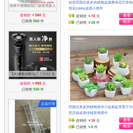
创意田园仿真多肉植物盆栽整体花艺装饰
加厚不锈钢医院门诊医用多人
假花zakka桌面小摆件
位三人位候诊椅输液椅点滴椅
促销价:￥
560
元
促销价:￥
70
元
静点椅
已销售:
560
件
已销售:￥
28
件
飞利浦电动剃须刀 S5082 充
电式全身水洗男士刮胡刀
促销价:￥
999
元
S5000含鼻毛器
已销售:
550
件
田园仿真多肉植物迷你小盆栽盆景客厅办
室店铺桌面绿植装饰摆件
促销价:￥
16
元
已销售:￥
8
件