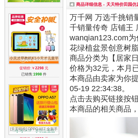
商品详细信息 -
天天特价田园仿
万千网 万选千挑销量
千销量传奇 店铺王 
wanqian123
花绿植盆景创意树
商品分类为【居家日用
小天才早教机K1小天才儿童平
板电脑学习机小学同步点读故
价格为32元，本月
促销价:￥
2298
元
事机K1
已销售:
1998
件
本商品由卖家为你提
05-19 22:34:38。
点击去购买链接按
本商品的相关商品
[天天特价] OPPO A57 全新手
机a59s a33 r9s r11 oppoa57