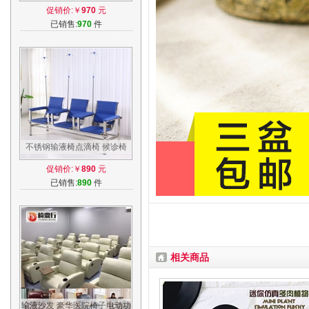
输液不钢椅输液锈输液椅不锈
促销价:￥
970
元
钢点滴椅
已销售:
970
件
不锈钢输液椅点滴椅 候诊椅
厂家直销2人3人位医用不锈钢
促销价:￥
890
元
诊所用椅
已销售:
890
件
相关商品
输液沙发 豪华医院椅子电动功