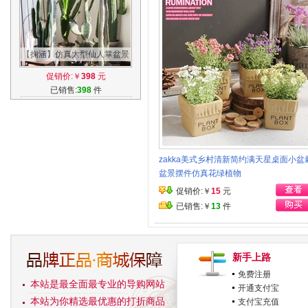
【掬涵】仿真大型仙人掌盆景
仙人柱墨西哥天轮柱装饰摆件
促销价:￥
398
元
落地道具
已销售:
398
件
zakka美式乡村清新简约满天星桌面小盆
盆景摆件仿真花绿植物
促销价:￥
15
元
已销售:￥
13
件
新手上路
免费注册
本站是最全面最专业的导购网站
开通支付宝
本站为你精选最优惠的打折商品
支付宝充值