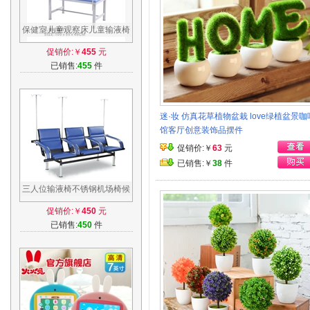
保健室儿童观察床儿童输液椅
点滴椅 吊水椅可当诊查床输液
促销价:￥
455
元
床
已销售:
455
件
迷·妆 仿真花草植物盆栽 love绿植盆景咖
馆客厅创意装饰品摆件
促销价:￥
63
元
已销售:￥
38
件
三人位输液椅不锈钢机场椅候
诊椅车站等候医院门诊连排长
促销价:￥
450
元
椅凳团购
已销售:
450
件