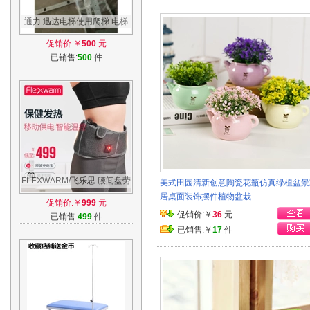
通力 迅达电梯使用爬梯 电梯
爬梯 电梯配件 井道爬梯 铝合
促销价:￥
500
元
金爬梯
已销售:
500
件
FLEXWARM/飞乐思 腰间盘劳
美式田园清新创意陶瓷花瓶仿真绿植盆景
损突出 腰疼发热腰带女男 护
居桌面装饰摆件植物盆栽
促销价:￥
999
元
腰带保暖
促销价:￥
36
元
已销售:
499
件
已销售:￥
17
件