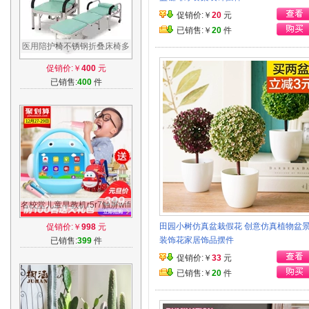
促销价:￥
20
元
已销售:￥
20
件
医用陪护椅不锈钢折叠床椅多
功能陪护床候诊椅折叠午休床
促销价:￥
400
元
YP001
已销售:
400
件
名校堂儿童早教机r5r7触屏wifi
卡拉OK唱歌机3-6岁全脑开发
田园小树仿真盆栽假花 创意仿真植物盆
促销价:￥
998
元
故事机
装饰花家居饰品摆件
已销售:
399
件
促销价:￥
33
元
已销售:￥
20
件