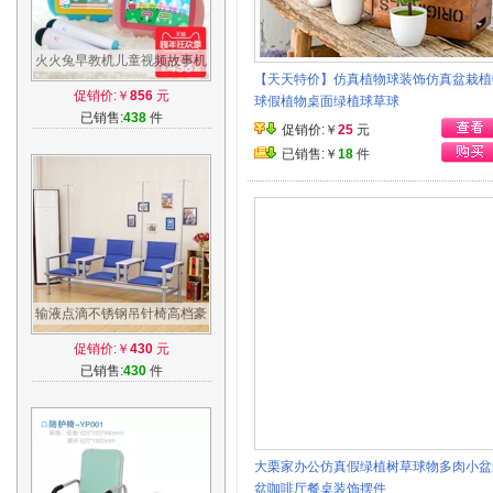
火火兔早教机儿童视频故事机
【天天特价】仿真植物球装饰仿真盆栽植
学习唱歌I6触屏护眼3-6周岁蓝
促销价:￥
856
元
球假植物桌面绿植球草球
牙升级
已销售:
438
件
促销价:￥
25
元
已销售:￥
18
件
输液点滴不锈钢吊针椅高档豪
华沙发三人位医用门诊所医院
促销价:￥
430
元
品牌促销
已销售:
430
件
大栗家办公仿真假绿植树草球物多肉小盆
盆咖啡厅餐桌装饰摆件