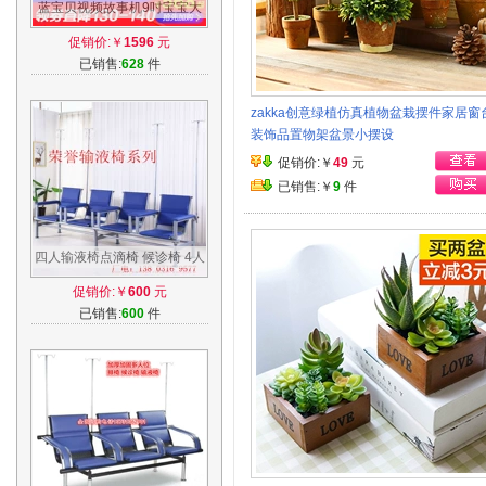
蓝宝贝视频故事机9吋宝宝大
黄鸭早教机儿童学习机益智玩
促销价:￥
1596
元
具3-6岁
已销售:
628
件
zakka创意绿植仿真植物盆栽摆件家居窗
装饰品置物架盆景小摆设
促销价:￥
49
元
已销售:￥
9
件
四人输液椅点滴椅 候诊椅 4人
连排椅 多人位连座椅医院诊所
促销价:￥
600
元
用椅子
已销售:
600
件