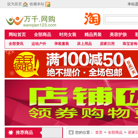
设为首页
收藏本站
本站
网站首页
全部商品
时尚女装
精品男装
美容护肤
全部资讯
运动户外
孕装童装
床上用品
居家日用
珠宝首饰
推荐商品
您的位置：
首页
>
全部商品
>
居家