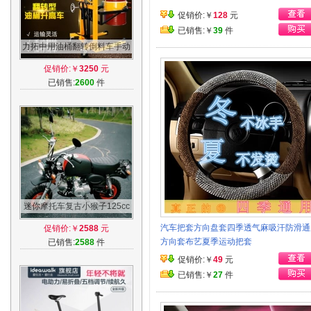
促销价:￥
128
元
已销售:￥
39
件
力拓中用油桶翻转倒料车手动
油桶液压搬运车升高倒料叉车
促销价:￥
3250
元
油桶夹具
已销售:
2600
件
迷你摩托车复古小猴子125cc
迷你成人汽油小型跑车越野车
汽车把套方向盘套四季透气麻吸汗防滑通
促销价:￥
2588
元
小摩托车
方向套布艺夏季运动把套
已销售:
2588
件
促销价:￥
49
元
已销售:￥
27
件