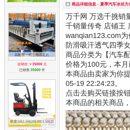
商品详细信息 -
夏季汽车冰丝方
万千网 万选千挑销量
千销量传奇 店铺王 
wanqian123.
防滑吸汗透气四季
商品分类为【汽车配件
高配置一机三用压瓦机
840/900双层琉璃瓦压瓦机
价格为100元，本月
促销价:￥
35000
元
840仿古琉璃瓦机器
已销售:
35000
件
本商品由卖家为你提
05-19 22:24:23。
点击去购买链接按
本商品的相关商品
载重1吨1.5吨2吨3吨3.5吨四
轮电动叉车全电动堆高车电动