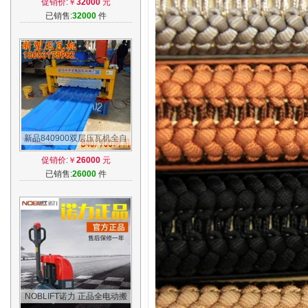
促销价:￥
32000
元
升高车
已销售:
32000
件
新品840900双层压瓦机全自
动彩钢压瓦机彩瓦机器铁皮瓦
促销价:￥
26000
元
机设备高配
已销售:
26000
件
NOBLIFT诺力 正品全电动搬