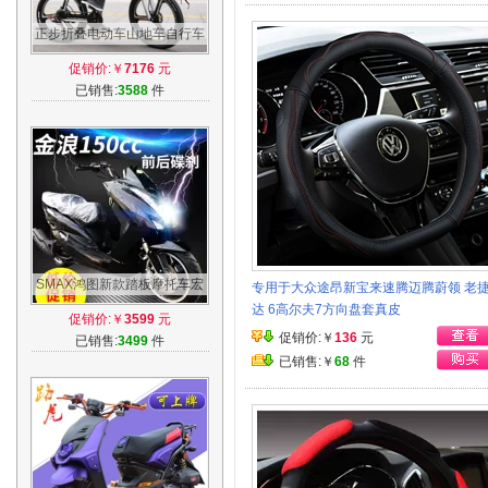
正步折叠电动车山地车自行车
助力车锂电池电车成人迷你小
促销价:￥
7176
元
型电瓶车
已销售:
3588
件
SMAX鸿图新款踏板摩托车宏
专用于大众途昂新宝来速腾迈腾蔚领 老
图全新燃油踏板车摩托车金浪
达 6高尔夫7方向盘套真皮
促销价:￥
3599
元
150cc
促销价:￥
136
元
已销售:
3499
件
已销售:￥
68
件