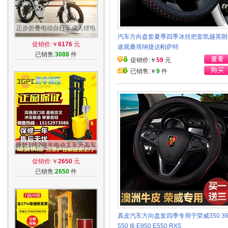
正步折叠电动自行车成人锂电
汽车方向盘套夏季四季冰丝把套凯越英朗
池男女式助力车电瓶车迷你小
促销价:￥
6176
元
途观桑塔纳捷达帕萨特
型电动车
已销售:
3088
件
促销价:￥
59
元
已销售:￥
9
件
爆款1吨2吨半电动叉车升高车
堆高车装卸车搬运车小型托盘
促销价:￥
2650
元
液压铲车
已销售:
2650
件
真皮汽车方向盘套四季专用于荣威350 36
550 I6 E950 E550 RX5