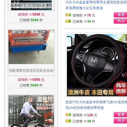
汽车方向盘套夏季四季男女通用把套适用
马杰斯特T3T2T8踏板车摩托
新速腾朗逸大众宝来奥迪
车跑车巡洋舰150风冷到
促销价:￥
5099
元
促销价:￥
78
元
300CC水冷改装车
已销售:
5099
件
已销售:￥
39
件
高配置数控双层压瓦机全自动
840/940单层数控压瓦机彩钢
促销价:￥
5000
元
瓦机设备
已销售:
5000
件
真皮汽车方向盘套本田雅阁飞度crv凌派
范xrv缤智歌诗图四季把套
促销价:￥
128
元
已销售:￥
39
件