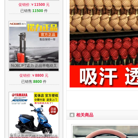
运车电动液压托盘车电瓶地牛
促销价:￥
11500
元
叉车EPT15
已销售:
11500
件
NOBLIFT诺力 正品半电动叉
车液压升高车1吨2吨电瓶升降
促销价:￥
8800
元
堆高车铲车
已销售:
8800
件
相关商品
雅马哈电喷巧格i125进口部件