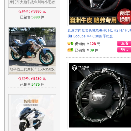
摩托车大跑车战隼川崎小忍者
改装永源350水冷双缸地平线
促销价:￥
5880
元
公路趴赛
已销售:
5880
件
真皮方向盘套长城哈弗H6 H1 H2 H7 H5
佛H6coupe M4 C30四季把套
促销价:￥
128
元
已销售:￥
39
件
地平线三代摩托车150-350双
缸摩托车大排量大跑车公路赛
促销价:￥
5480
元
街车赛车
已销售:
5475
件