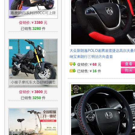
路虎BWS系列150CC可上牌
踏板车摩托车烧油踏板摩托车
促销价:￥
3380
元
助力车燃油机
已销售:
3280
件
大众新朗逸POLO速腾凌渡捷达高尔夫桑
纳宝来朗行三明治方向盘套
促销价:￥
68
元
已销售:￥
16
件
小猴子摩托车大公仔M3骑士
车MSX125/150越野迷你车狒
促销价:￥
3800
元
狒赛街车跑车
已销售:
3250
件