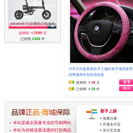
ideawalk F1折叠助力电动自
行车小型迷你电瓶单车锂电池
促销价:￥
2599
元
成人代驾
已销售:
2498
件
汽车方向盘套新款手工编织免手缝把套男
四季通用车型防滑把套
促销价:￥
38
元
已销售:￥
38
件
新手上路
免费注册
本站是最全面最专业的导购网站
开通支付宝
本站为你精选最优惠的打折商品
支付宝充值