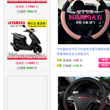
踏板车摩托车小绵羊美团外卖
促销价:￥
7980
元
车YAMAHA
已销售:
7980
件
方向盘套女汽车方向盘套女夏可爱粉色紫
季通用时尚女士把套宝马
YAMAHA雅马哈福禧100CC
进口部件车摩托车踏板车女士
促销价:￥
68
元
促销价:￥
5980
元
车跑车迷你车
已销售:￥
38
件
已销售:
5980
件