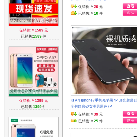
促销价:￥
20
元
已销售:￥
10
件
华为honor/荣耀 V8 全网通4G
指纹识别 荣耀V8 大屏VR 金
促销价:￥
1589
元
属手机
已销售:
1589
件
分期免息OPPO A57正品全网
通智能手机OPPOA57手机
KFAN iphone7手机壳苹果7Plus套超薄
促销价:￥
1399
元
oppoa77手机r11
全包红磨砂女潮男黑色7P
已销售:
1399
件
促销价:￥
39
元
已销售:￥
25
件