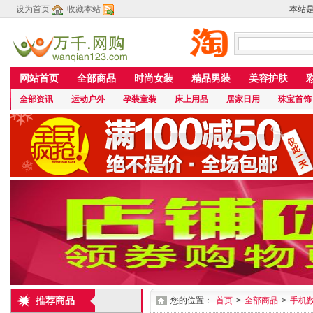
设为首页
收藏本站
本站
网站首页
全部商品
时尚女装
精品男装
美容护肤
全部资讯
运动户外
孕装童装
床上用品
居家日用
珠宝首饰
推荐商品
您的位置：
首页
>
全部商品
>
手机