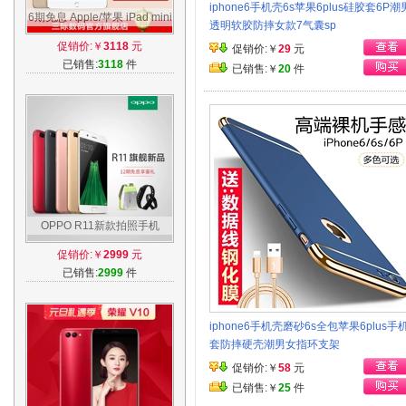
iphone6手机壳6s苹果6plus硅胶套6P潮
6期免息 Apple/苹果 iPad mini
透明软胶防摔女款7气囊sp
4 128G 7.9英寸 wifi平板电脑
促销价:￥
3118
元
促销价:￥
29
元
已销售:
3118
件
已销售:￥
20
件
OPPO R11新款拍照手机
oppor11 oppor11手机 r11plus
促销价:￥
2999
元
r11红r9s手机
已销售:
2999
件
iphone6手机壳磨砂6s全包苹果6plus手
套防摔硬壳潮男女指环支架
促销价:￥
58
元
已销售:￥
25
件