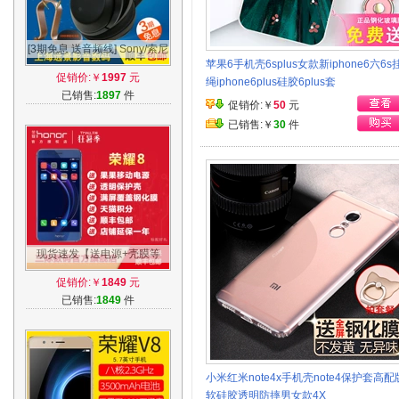
[3期免息 送音频线] Sony/索尼
苹果6手机壳6splus女款新iphone6六6s
MDR-1000X 蓝牙无线降噪耳
促销价:￥
1997
元
绳iphone6plus硅胶6plus套
机 国行
已销售:
1897
件
促销价:￥
50
元
已销售:￥
30
件
现货速发【送电源+壳膜等
礼】华为honor/荣耀 荣耀8全
促销价:￥
1849
元
网通4G手机
已销售:
1849
件
小米红米note4x手机壳note4保护套高配
软硅胶透明防摔男女款4X