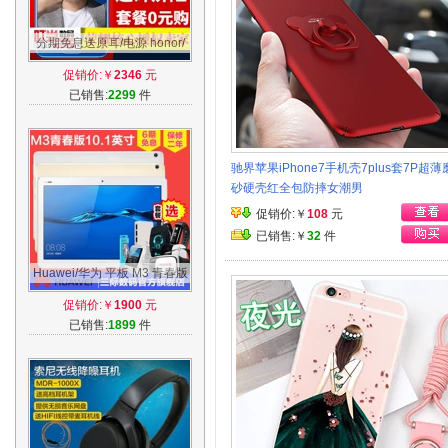
分期免息送原耳/电源 honor/
荣耀 荣耀9手机全网通高配尊
促销价:￥
2346
元
享版手机
已销售:
2299
件
驰界苹果iPhone7手机壳7plus套7P超薄
砂硬壳红全包防摔女潮男
促销价:￥
108
元
已销售:￥
32
件
Huawei/华为 平板 M3 青春版
10英寸华为平板电脑全网通平
促销价:￥
1900
元
板手机
已销售:
1899
件