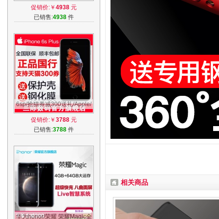
Apple/苹果 iPhone 7 全网通
促销价:￥
4938
元
4G手机
已销售:
4938
件
6sp/抢猫券减300送礼/Apple/
苹果 iPhone 6s Plus 全网4G
促销价:￥
3788
元
手机国行
已销售:
3788
件
相关商品
华为honor/荣耀 荣耀Magic全