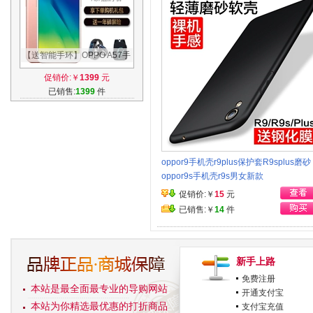
【送智能手环】OPPO A57手
机正品oppoa57 oppor11 r9s
促销价:￥
1399
元
手机 a59
已销售:
1399
件
oppor9手机壳r9plus保护套R9splus磨砂
oppor9s手机壳r9s男女新款
促销价:￥
15
元
已销售:￥
14
件
新手上路
免费注册
本站是最全面最专业的导购网站
开通支付宝
本站为你精选最优惠的打折商品
支付宝充值