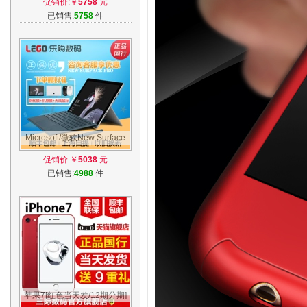
促销价:￥
5758
元
网通4G手机
已销售:
5758
件
Microsoft/微软New Surface
Pro i5 256G平板电脑二合一
促销价:￥
5038
元
新品Win10
已销售:
4988
件
苹果7[红色当天发/12期分期]