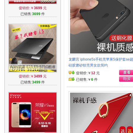
网通智慧智能拍照手机官方旗
促销价:￥
3699
元
舰店
已销售:
3699
件
龙麟宫 iphone5s手机壳苹果5保护套se
硅胶磨砂软壳男女款简约
Acer/宏碁 E15 E5-575G酷睿
七代i5 固态游戏 15.6笔记本独
促销价:￥
12
元
促销价:￥
3499
元
显电脑
已销售:￥
6
件
已销售:
3499
件