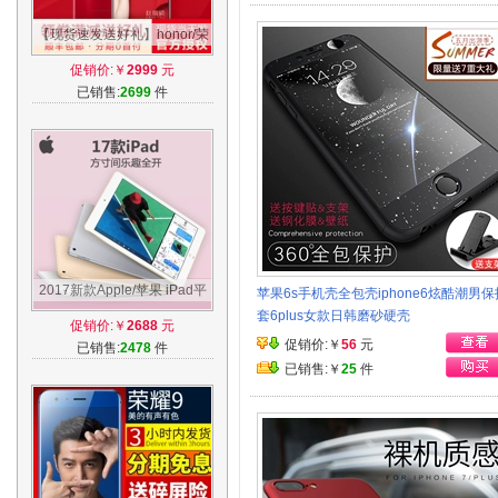
【现货速发送好礼】honor/荣
耀 荣耀V10 手机 全面屏 华为
促销价:￥
2999
元
荣耀v10
已销售:
2699
件
2017新款Apple/苹果 iPad平
苹果6s手机壳全包壳iphone6炫酷潮男保
板电脑 9.7英寸32GB/128GB
套6plus女款日韩磨砂硬壳
促销价:￥
2688
元
Air2升级版
促销价:￥
56
元
已销售:
2478
件
已销售:￥
25
件