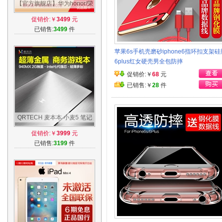
【官方旗舰店】华为honor/荣
耀 荣耀V9全网通尊享版手机
促销价:￥
3499
元
官方正品9
已销售:
3499
件
苹果6s手机壳磨砂iphone6指环扣支架硅
6plus红女硬壳男全包防摔
促销价:￥
68
元
已销售:￥
28
件
QRTECH 麦本本 小麦5 笔记
本电脑15.6轻薄便携手提办公
促销价:￥
3999
元
商务游戏本
已销售:
3199
件