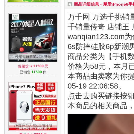
商品详细信息 -
飚爱iPhone6
万千网 万选千挑销量
千销量传奇 店铺王 
wanqian123.c
6s防摔硅胶6p新潮
商品分类为【手机数码
外星人赫敏笔记本电脑
Alienware 17寸ALW游戏本
价格为58元，本月
促销价:￥
11500
元
M17 M15 R4赫敏店
已销售:
11500
件
本商品由卖家为你提
05-19 22:06:58。
点击去购买链接按
本商品的相关商品
7P红色当天发/12期分期
Apple/苹果 iPhone 7 Plus 全