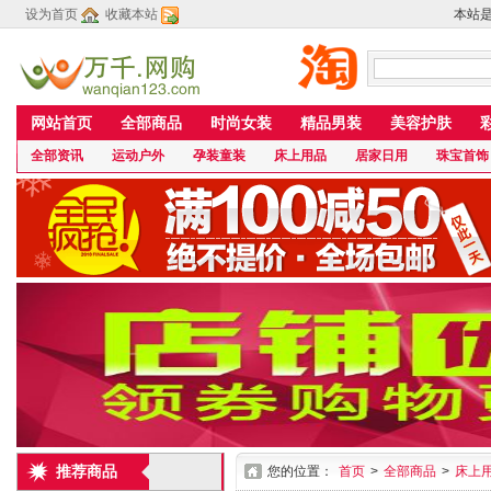
设为首页
收藏本站
本站
网站首页
全部商品
时尚女装
精品男装
美容护肤
全部资讯
运动户外
孕装童装
床上用品
居家日用
珠宝首饰
推荐商品
您的位置：
首页
>
全部商品
>
床上