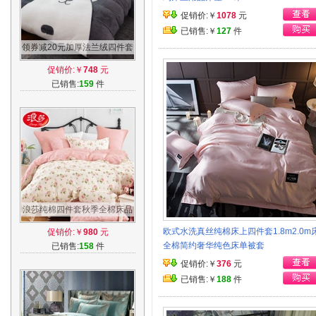
促销价:￥
1078
元
已销售:￥
127
件
领券减20元加厚法兰绒四件套
珊瑚绒1.8m床上用品法莱绒被
促销价:￥
748
元
套件床单
已销售:
159
件
浪莎纯棉四件套秋季全棉床品
套件1.8m被套床单公主风双人
欧式水洗真丝纯棉床上四件套1.8m2.0m
促销价:￥
980
元
1.5米
全棉简约奢华纯色床单被套
已销售:
158
件
促销价:￥
376
元
已销售:￥
188
件