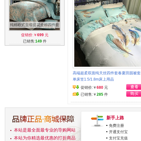
纯棉欧式贡缎提花全棉四件套
婚庆床单被套床上用品
促销价:￥
699
元
1.8/2.0m床正品
已销售:
149
件
高端超柔双面纯天丝四件套春夏田园被套
单床笠1.5/1.8m床上用品
促销价:￥
680
元
已销售:￥
285
件
新手上路
免费注册
本站是最全面最专业的导购网站
开通支付宝
本站为你精选最优惠的打折商品
支付宝充值