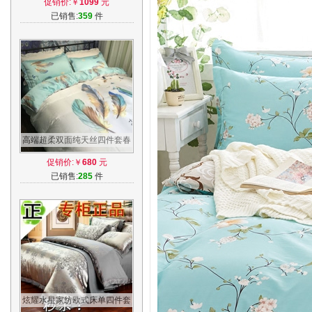
促销价:￥
1099
元
上用品
已销售:
359
件
高端超柔双面纯天丝四件套春
夏田园被套床单床笠1.5/1.8m
促销价:￥
680
元
床上用品
已销售:
285
件
炫耀水星家纺欧式床单四件套