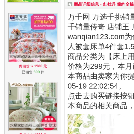
商品详细信息 -
红牡丹 简约全棉
万千网 万选千挑销量
千销量传奇 店铺王 
wanqian123.
人被套床单4件套1.
商品分类为【床上用品
富安娜家纺床上四件套全棉纯
棉1.8m床 双人床单被罩床上
价格为299元，本月
促销价:￥
1580
元
用品被套
已销售:
399
件
本商品由卖家为你提
05-19 22:02:54。
点击去购买链接按
本商品的相关商品
水星家纺 纯棉三/四件套 夏沫
之晨全棉斜纹印花床单被套床