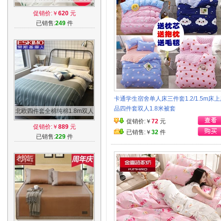
单三件套床上用品4件套单双
促销价:￥
620
元
人1.8mQ
已销售:
249
件
卡通学生宿舍单人床三件套1.2/1.5m床
品四件套双人1.8米被套
北欧四件套全棉纯棉1.8m双人
2.0床品简约被套床单床上四
促销价:￥
72
元
促销价:￥
889
元
件套宿舍
已销售:￥
32
件
已销售:
229
件