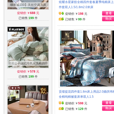
炫耀水星家纺全棉四件套春夏季纯棉床上
领券减100】天丝空调凉席
件套双人1.5/1.8m2.0米床
1.8m床1.2夏季冰丝软席1.5米
促销价:￥
688
元
促销价:￥
198
元
席子三件套
已销售:
199
件
已销售:￥
99
件
花花公子日式纯色水洗棉四件
套床上全棉纯棉被套床单
促销价:￥
578
元
1.5m1.8m床品
已销售:
199
件
贡缎提花四件套1.8m床上用品2.0婚庆纬
全棉纯棉被套床单双人1.5
促销价:￥
598
元
已销售:￥
129
件