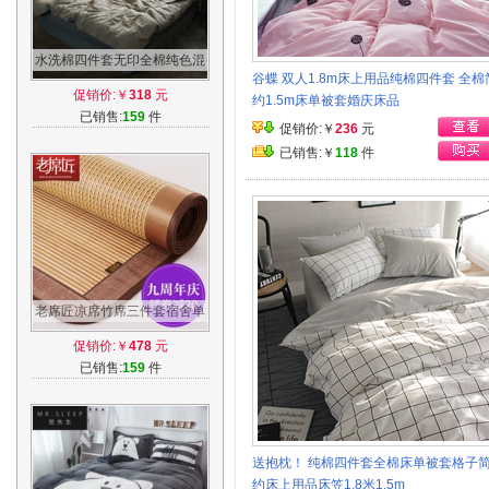
水洗棉四件套无印全棉纯色混
谷蝶 双人1.8m床上用品纯棉四件套 全棉
搭北欧天竺棉简约床笠床单款
促销价:￥
318
元
约1.5m床单被套婚庆床品
纯棉被套
已销售:
159
件
促销价:￥
236
元
已销售:￥
118
件
老席匠凉席竹席三件套宿舍单
人竹凉席1.2双面折叠席子
促销价:￥
478
元
1.8m床1.5米
已销售:
159
件
送抱枕！ 纯棉四件套全棉床单被套格子
约床上用品床笠1.8米1.5m