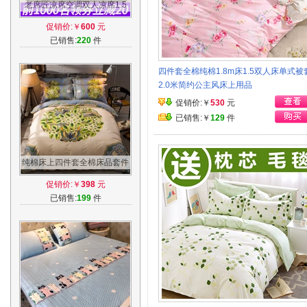
老席匠凉席空调双人凉席1.5
米1.8m床三件套竹加厚藤席折
促销价:￥
600
元
叠席子1.2
已销售:
220
件
四件套全棉纯棉1.8m床1.5双人床单式被
2.0米简约公主风床上用品
促销价:￥
530
元
已销售:￥
129
件
纯棉床上四件套全棉床品套件
1.5/1.8m2.0米双人床单被套床
促销价:￥
398
元
上用品
已销售:
199
件