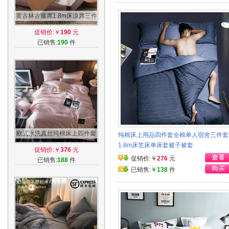
黄古林古藤席1.8m床凉席三件
套1.2/1.5米可折叠单人宿舍学
促销价:￥
190
元
生席子
已销售:
190
件
欧式水洗真丝纯棉床上四件套
纯棉床上用品四件套全棉单人宿舍三件套
1.8m2.0m床全棉简约奢华纯
1.8m床笠床单床套被子被套
促销价:￥
376
元
色床单被套
促销价:￥
276
元
已销售:
188
件
已销售:￥
138
件