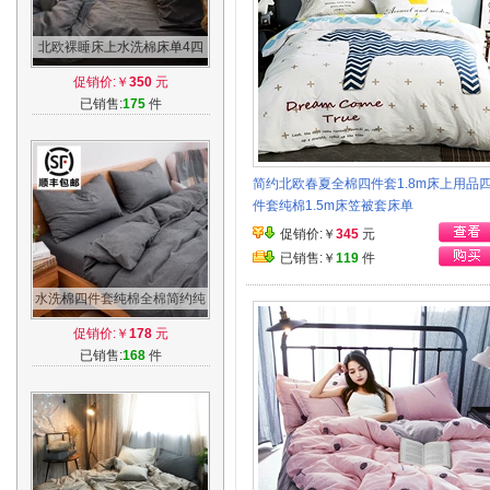
北欧裸睡床上水洗棉床单4四
件套被套全棉纯色1.8m床简约
促销价:￥
350
元
纯棉双人
已销售:
175
件
简约北欧春夏全棉四件套1.8m床上用品
件套纯棉1.5m床笠被套床单
促销价:￥
345
元
已销售:￥
119
件
水洗棉四件套纯棉全棉简约纯
色床上用品学生宿舍被套床单
促销价:￥
178
元
三件套4
已销售:
168
件