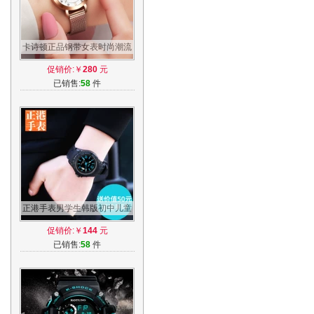
卡诗顿正品钢带女表时尚潮流
简约女学生日历防水手表女士
促销价:￥
280
元
石英表
已销售:
58
件
正港手表男学生韩版初中儿童
男孩电子男童青少年防水石英
促销价:￥
144
元
表小学生
已销售:
58
件