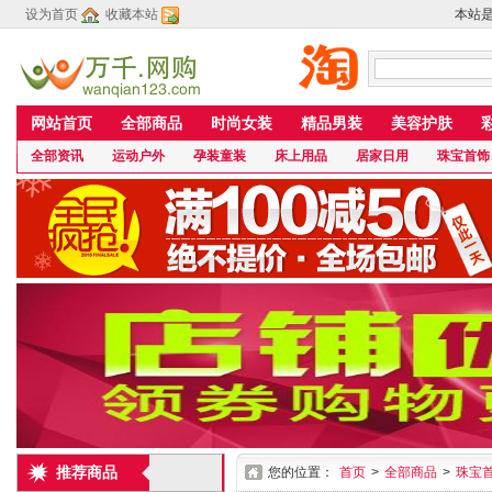
设为首页
收藏本站
本站
网站首页
全部商品
时尚女装
精品男装
美容护肤
全部资讯
运动户外
孕装童装
床上用品
居家日用
珠宝首饰
推荐商品
您的位置：
首页
>
全部商品
>
珠宝