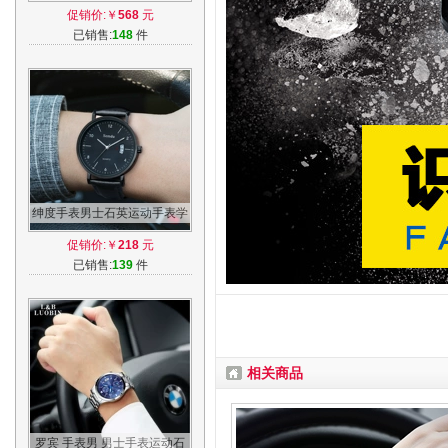
时尚潮流休闲学生表精钢男表
促销价:￥
568
元
手腕表
已销售:
148
件
绅度手表男士石英运动手表学
生韩版简约防水潮男休闲时尚
促销价:￥
218
元
潮流男表
已销售:
139
件
相关商品
罗宾 手表男 男士手表运动石