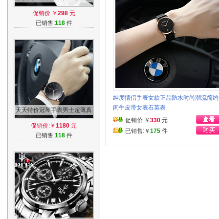
英表防水时尚潮流夜光精钢带
促销价:￥
298
元
男表腕表
已销售:
118
件
绅度情侣手表女款正品防水时尚潮流简约
闲牛皮带女表石英表
天天特价冠琴手表男士超薄真
皮带男表 时尚防水全自动机械
促销价:￥
330
元
促销价:￥
1180
元
表潮流
已销售:￥
175
件
已销售:
118
件