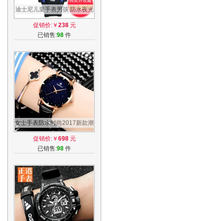
迪士尼儿童手表男孩 防水夜光
运动电子表男学生 迪斯尼米奇
促销价:￥
238
元
男童表
已销售:
98
件
女士手表防水时尚2017新款潮
流女石英表学生韩版简约休闲
促销价:￥
698
元
大气女表
已销售:
98
件