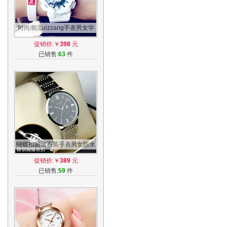
时尚潮流ulzzang手表男女学
生韩版简约休闲大气电子表运
促销价:￥
398
元
动防水
已销售:
63
件
蝴蝶扣超薄石英手表男女防水
日历钢带情侣手表一对全自动
促销价:￥
389
元
非机械表
已销售:
59
件