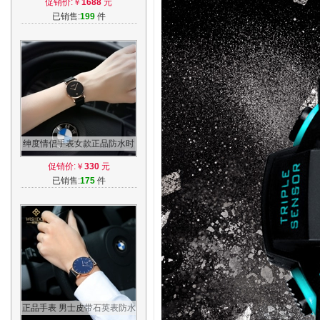
促销价:￥
1688
元
表女表
已销售:
199
件
绅度情侣手表女款正品防水时
尚潮流简约休闲牛皮带女表石
促销价:￥
330
元
英表
已销售:
175
件
正品手表 男士皮带石英表防水