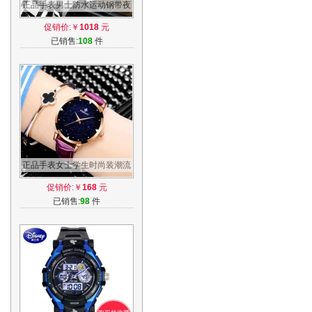
正品手表男士防水运动钢带夜
光石英学生皮带潮流男表腕表
促销价:￥
1018
元
非机械表
已销售:
108
件
正品手表女士学生时尚装潮流
防水皮带石英腕表休闲简约星
促销价:￥
168
元
空女表
已销售:
98
件