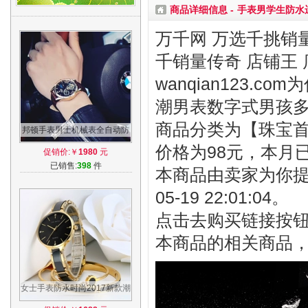
商品详细信息 -
手表男学生防水
万千网 万选千挑销量
千销量传奇 店铺王 
wanqian123
潮男表数字式男孩
商品分类为【珠宝首饰
邦顿手表男士机械表全自动防
水镂空真皮带潮时尚2017新款
价格为98元，本月
促销价:￥
1980
元
学生男表
已销售:
398
件
本商品由卖家为你提
05-19 22:01:04。
点击去购买链接按
本商品的相关商品
女士手表防水时尚2017新款潮
流学生韩版简约休闲大气石英