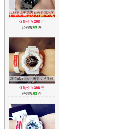
正品男士手表男石英表防水学
生男表时尚潮流超薄女表夜光
促销价:￥
268
元
韩版腕表
已销售:
69
件
潮流ulzzang手表男女学生韩
版简约休闲大气电子表时尚运
促销价:￥
398
元
动防水白
已销售:
63
件