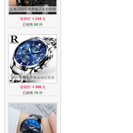
正港ZGO手表男电子表初中学
生男表青少年防水夜光运动男
促销价:￥
144
元
士潮韩版
已销售:
80
件
手表男 男士手表运动石英表
防水时尚潮流夜光精钢带男表
促销价:￥
388
元
机械腕表
已销售:
76
件