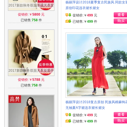
杨丽萍设计2018夏季复古民族风 同款女
2017新款秋冬双面羊绒大衣女
原创印花连衣裙长裙女
中长款小个子毛呢子外套羊毛
促销价:￥
5800
元
促销价:￥
499
元
反季韩国
已销售:
758
件
已销售:￥
499
件
2017新款秋冬双面大衣女装中
长款毛呢子外套小个子韩国无
促销价:￥
5788
元
羊绒反季
已销售:
758
件
杨丽萍设计2018复古原创 民族风棉麻钩
无袖夏A字裙连衣裙长裙女
促销价:￥
499
元
已销售:￥
499
件