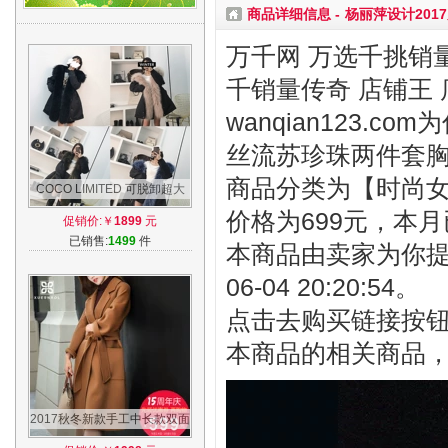
商品详细信息 -
杨丽萍设计20
万千网 万选千挑销量
千销量传奇 店铺王 
wanqian123.
丝流苏珍珠两件套
商品分类为【时尚女装
COCO LIMITED 可脱卸超大
貉子毛领内胆派克服大衣皮草
价格为699元，本月
促销价:￥
1899
元
外套中长款
已销售:
1499
件
本商品由卖家为你提
06-04 20:20:54。
点击去购买链接按
本商品的相关商品
2017秋冬新款手工中长款双面
呢大衣女过膝韩版双面绒羊毛