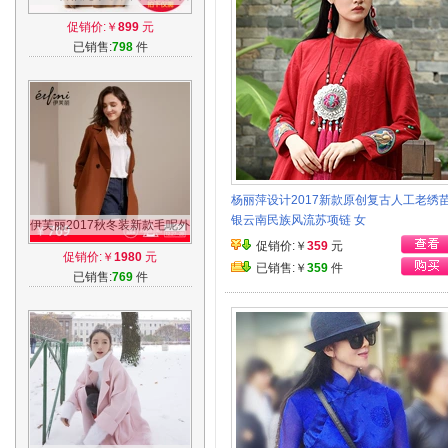
中长款小个子毛呢子外套韩国
促销价:￥
899
元
反季秋冬
已销售:
798
件
杨丽萍设计2017新款原创复古人工老绣
银云南民族风流苏项链 女
伊芙丽2017秋冬装新款毛呢外
套女中长款焦糖色纯羊毛双面
促销价:￥
359
元
促销价:￥
1980
元
呢大衣女
已销售:￥
359
件
已销售:
769
件