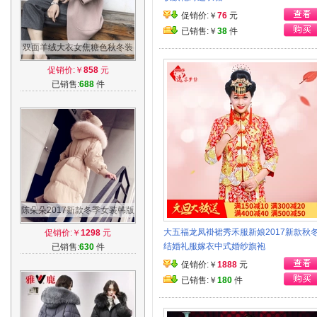
促销价:￥
76
元
已销售:￥
38
件
双面羊绒大衣女焦糖色秋冬装
中长款赫本呢子高端茧型加厚
促销价:￥
858
元
毛呢外套
已销售:
688
件
陈朵朵2017新款冬季女装韩版
收腰显瘦中长款超大毛领加厚
大五福龙凤褂裙秀禾服新娘2017新款秋
促销价:￥
1298
元
羽绒服潮
结婚礼服嫁衣中式婚纱旗袍
已销售:
630
件
促销价:￥
1888
元
已销售:￥
180
件