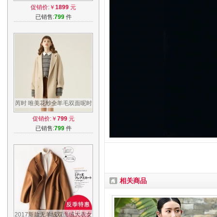
韩版中长款呢子系带修身毛呢
促销价:￥
1899
元
外套女
已销售:
799
件
芮时 唯美花纱全羊毛双面呢时
髦大廓形手工大衣外套秋冬女
促销价:￥
799
元
已销售:
799
件
相关商品
2017新款无羊绒双面绒大衣女