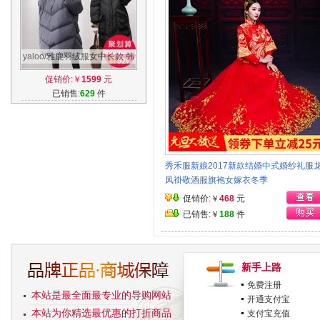
yaloo/雅鹿羽绒服女中长款 韩
国2017新款冬季韩版过膝连帽
促销价:￥
1599
元
加厚潮
已销售:
629
件
秀禾服新娘2017新款结婚中式婚纱礼服
凤褂敬酒服旗袍女嫁衣冬季
促销价:￥
468
元
已销售:￥
188
件
新手上路
免费注册
本站是最全面最专业的导购网站
开通支付宝
本站为你精选最优惠的打折商品
支付宝充值