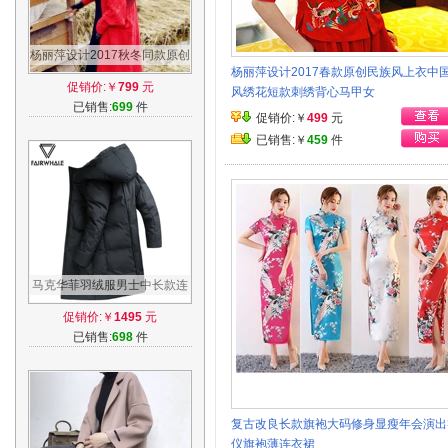
杨丽萍设计2017秋冬同款原创
杨丽萍设计2017春款原创民族风上衣中
民族风中长款宽松大码毛衣针
促销价:￥
799
元
风绣花短款刺绣背心马甲女
织外套女
已销售:
699
件
促销价:￥
499
元
已销售:￥
459
件
马克华菲羽绒服男士中长款连
帽2017冬季韩版潮流加厚修身
促销价:￥
1495
元
外套7008
已销售:
698
件
复古改良长款旗袍大码修身显瘦年会演出
仪旗袍薄连衣裙