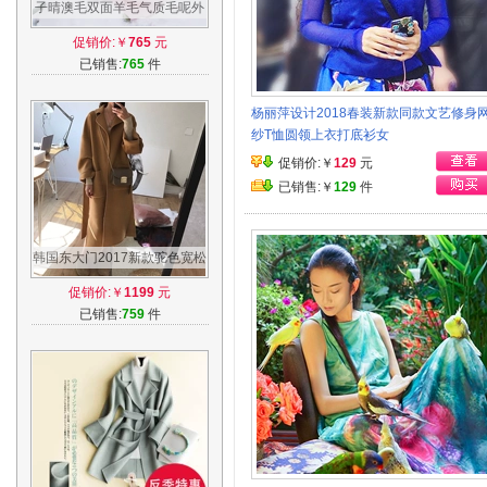
子晴澳毛双面羊毛气质毛呢外
套女秋冬新款廓形宽松甜美中
促销价:￥
765
元
长款大衣
已销售:
765
件
杨丽萍设计2018春装新款同款文艺修身
纱T恤圆领上衣打底衫女
促销价:￥
129
元
已销售:￥
129
件
韩国东大门2017新款驼色宽松
100%羊毛手工中长款双面羊
促销价:￥
1199
元
绒毛呢大衣
已销售:
759
件