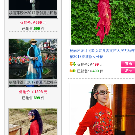
杨丽萍设计2017原创复古民族
风岫玉真丝流苏珍珠两件套胸
促销价:￥
699
元
针项圈
已销售:
699
件
杨丽萍设计同款女装复古文艺大摆无袖连
裙2018春新款女长裙
促销价:￥
499
元
已销售:￥
499
件
杨丽萍设计2017春夏同款棉麻
手绘民族风印花褶皱圆领长袖
促销价:￥
1398
元
连衣裙女
已销售:
699
件