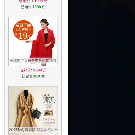
促销价:￥
1998
元
呢子外套
已销售:
1398
件
羊绒围巾女秋冬季学生加厚针
织韩版长款披肩保暖羊毛刺绣
促销价:￥
999
元
定制logo
已销售:
919
件
2017秋冬新款双面呢羊绒大衣