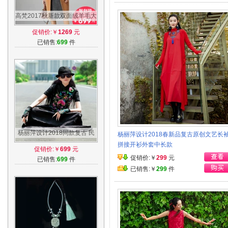
高梵2017秋新款双面绒羊毛大
衣女毛呢外套中长款韩版双面
促销价:￥
1269
元
呢子大衣
已销售:
699
件
杨丽萍设计2018同款复古 民
杨丽萍设计2018春新品复古原创文艺长
族风刺绣A字裙连衣裙女2018
拼接开衫外套中长款
促销价:￥
699
元
春新款长裙
促销价:￥
299
元
已销售:
699
件
已销售:￥
299
件