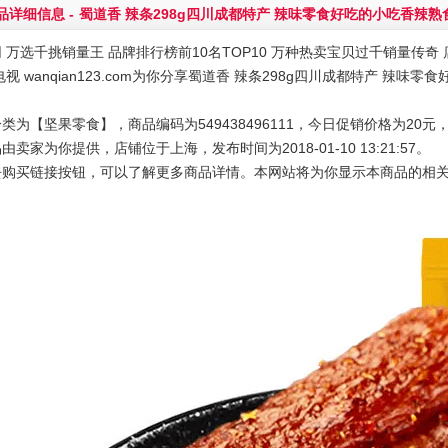
品详细信息 -
蜀道香 辣条298g四川成都特产 辣味零食好吃的小吃香辣熟
 万选千挑销量王 品牌排行榜前10名TOP10 万种热卖宝贝过千销量传奇 店
电视 wanqian123.com为你分享蜀道香 辣条298g四川成都特产 辣
类为【坚果零食】，商品编码为549438496111，今日促销价格为20元
由卖家为你提供，店铺位于上海，发布时间为2018-01-10 13:21:57。
去购买链接按钮，可以了解更多商品详情。本网站将为你显示本商品的相