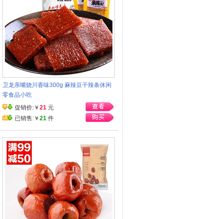
卫龙亲嘴烧川香味300g 麻辣豆干辣条休闲
零食品小吃
促销价:￥
21
元
已销售:￥
21
件