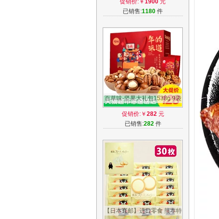
促销价:￥
1900
元
厂家直销
已销售:
1180
件
百草味-坚果大礼包1538g 9袋
干果礼盒装 年货礼盒零食组合
促销价:￥
282
元
送礼
已销售:
282
件
【日本直邮】进口零食 熊本特