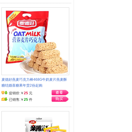
麦德好燕麦巧克力棒468G牛奶麦片燕麦酥
糖结婚喜糖果年货2份起购
促销价:￥
25
元
已销售:￥
25
件