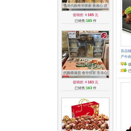
香港代购奇华饼家 香港心 进
口零食大礼包礼盒零食品饼干
促销价:￥
165
元
糕点
已销售:
165
件
良品铺
产牛
代购香港货 奇华饼家 香港心
10款杂锦礼盒装 食品特产 蛋
促销价:￥
163
元
卷 包邮
已销售:
163
件