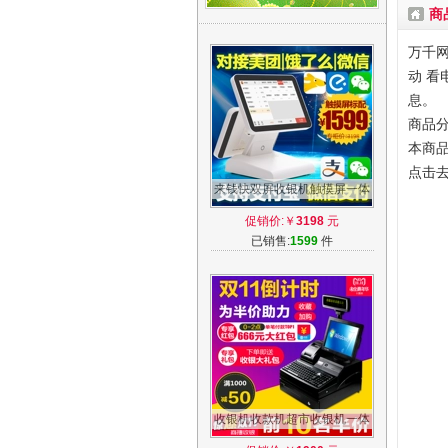
商
万千网
动 看
息。
商品分
本商品
点击
来钱快双屏收银机触摸屏一体
机超市奶茶餐饮快餐餐厅饭店
促销价:￥
3198
元
点单系统
已销售:
1599
件
收银机收款机超市收银机一体
机快餐饮服装医药便利店化妆