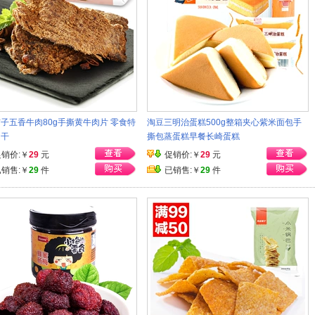
子五香牛肉80g手撕黄牛肉片 零食特
淘豆三明治蛋糕500g整箱夹心紫米面包手
肉干
撕包蒸蛋糕早餐长崎蛋糕
促销价:￥
29
元
促销价:￥
29
元
已销售:￥
29
件
已销售:￥
29
件