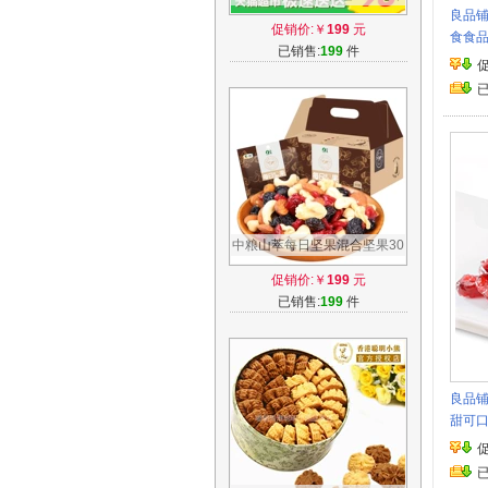
良品铺
货礼盒零食小吃每日坚果组合
促销价:￥
199
元
食食
7袋批发
已销售:
199
件
中粮山萃每日坚果混合坚果30
包孕妇零食干果仁大礼包礼品
促销价:￥
199
元
盒共750g
已销售:
199
件
良品铺
甜可