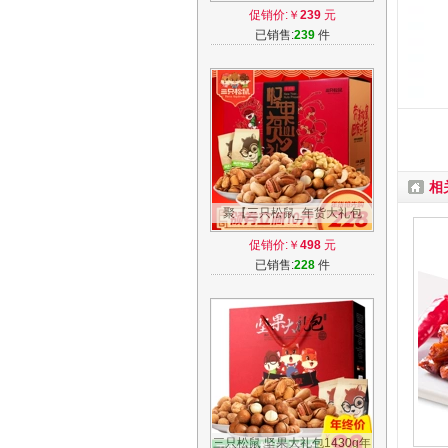
产熊本熊零食牛乳曲奇饼干礼
促销价:￥
239
元
盒30枚
已销售:
239
件
相
聚【三只松鼠_年货大礼包
2476g】零食每日混合坚果组
促销价:￥
498
元
合礼盒12袋 B
已销售:
228
件
三只松鼠 坚果大礼包1430g年