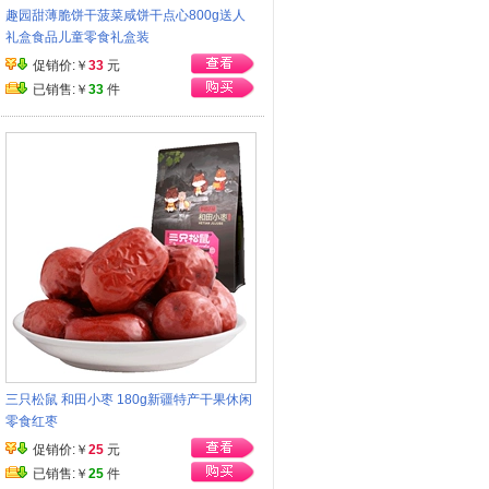
趣园甜薄脆饼干菠菜咸饼干点心800g送人
礼盒食品儿童零食礼盒装
促销价:￥
33
元
已销售:￥
33
件
三只松鼠 和田小枣 180g新疆特产干果休闲
零食红枣
促销价:￥
25
元
已销售:￥
25
件