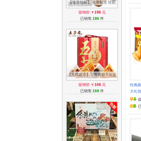
【现货包邮】 香港制造 珍妮
聪明小熊二味奶油曲奇饼干
促销价:￥
196
元
2mix 640g
已销售:
186
件
【天猫超市】五芳斋粽子礼盒
情系五芳6肉4素10只装
促销价:￥
168
元
经典膨
1400g/盒端午节
已销售:
168
件
大礼