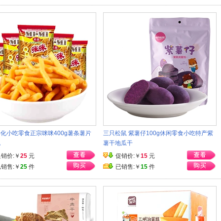
化小吃零食正宗咪咪400g薯条薯片
三只松鼠 紫薯仔100g休闲零食小吃特产紫
包
薯干地瓜干
促销价:￥
25
元
促销价:￥
15
元
已销售:￥
25
件
已销售:￥
15
件