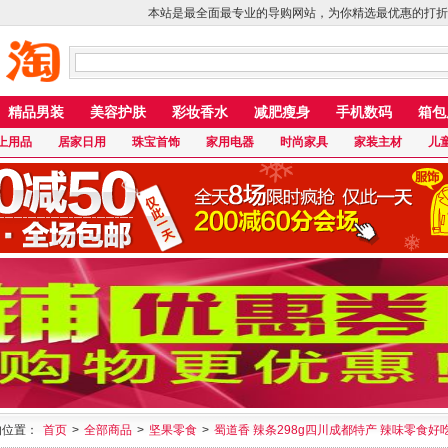
本站是最全面最专业的导购网站，为你精选最优惠的打折
精品男装
美容护肤
彩妆香水
减肥瘦身
手机数码
箱包
上用品
居家日用
珠宝首饰
家用电器
时尚家具
家装主材
儿
的位置：
首页
>
全部商品
>
坚果零食
>
蜀道香 辣条298g四川成都特产 辣味零食