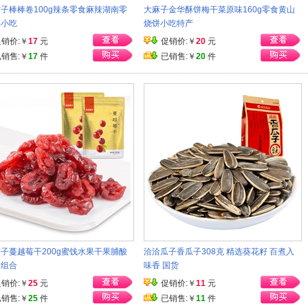
子棒棒卷100g辣条零食麻辣湖南零
大麻子金华酥饼梅干菜原味160g零食黄山
品小吃
烧饼小吃特产
促销价:￥
17
元
促销价:￥
20
元
已销售:￥
17
件
已销售:￥
20
件
子蔓越莓干200g蜜饯水果干果脯酸
洽洽瓜子香瓜子308克 精选葵花籽 百煮入
口组合
味香 国货
促销价:￥
25
元
促销价:￥
11
元
已销售:￥
25
件
已销售:￥
11
件