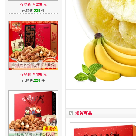
产熊本熊零食牛乳曲奇饼干礼
促销价:￥
239
元
盒30枚
已销售:
239
件
聚【三只松鼠_年货大礼包
2476g】零食每日混合坚果组
促销价:￥
498
元
合礼盒12袋 B
已销售:
228
件
相关商品
三只松鼠 坚果大礼包1430g年