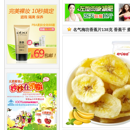
名气梅坊香蕉片138克 香蕉干 