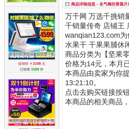
商品详细信息 -
名气梅坊香蕉片1
万千网 万选千挑销量
千销量传奇 店铺王 
wanqian123.
水果干 干果果脯休
商品分类为【坚果零食
来钱快双屏收银机触摸屏一体
机超市奶茶餐饮快餐餐厅饭店
价格为14元，本月
促销价:￥
3198
元
点单系统
已销售:
1599
件
本商品由卖家为你提供
13:21:10。
点击去购买链接按
本商品的相关商品
收银机收款机超市收银机一体
机快餐饮服装医药便利店化妆