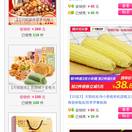
促销价:￥
45
元
已销售:￥
45
件
【三只松鼠年货大礼包
1448g】零食坚果组合干果特
促销价:￥
260
元
产送礼盒8袋 F
已销售:
118
件
【天猫超市】良品铺子零食大
礼包1000g蔓越莓曲奇麻薯麻
【10送3】天勤粒粒净小香糯有机甜糯玉
促销价:￥
100
元
花沙琪玛
棒新鲜黏粘营养早餐粗粮
已销售:
100
件
促销价:￥
80
元
已销售:￥
39
件