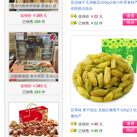
良品铺子天津麻花160gx2袋小吃零食特
香港代购奇华饼家 香港心 进
传统糕点组合
口零食大礼包礼盒零食品饼干
促销价:￥
165
元
促销价:￥
22
元
糕点
已销售:
165
件
已销售:￥
22
件
代购香港货 奇华饼家 香港心
10款杂锦礼盒装 食品特产 蛋
促销价:￥
163
元
卷 包邮
已销售:
163
件
百草味 果干组合 无核白葡萄干100g*2 
番特产
促销价:￥
40
元
已销售:￥
40
件