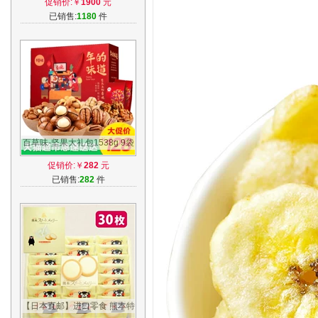
促销价:￥
1900
元
厂家直销
已销售:
1180
件
百草味-坚果大礼包1538g 9袋
干果礼盒装 年货礼盒零食组合
促销价:￥
282
元
送礼
已销售:
282
件
【日本直邮】进口零食 熊本特