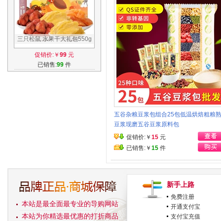
三只松鼠 水果干大礼包550g
零食芒果干草莓干果干组合共
促销价:￥
99
元
5袋
已销售:
99
件
五谷杂粮豆浆包组合25包低温烘焙粗粮
豆浆现磨五谷豆浆原料包
促销价:￥
15
元
已销售:￥
15
件
新手上路
免费注册
本站是最全面最专业的导购网站
开通支付宝
本站为你精选最优惠的打折商品
支付宝充值