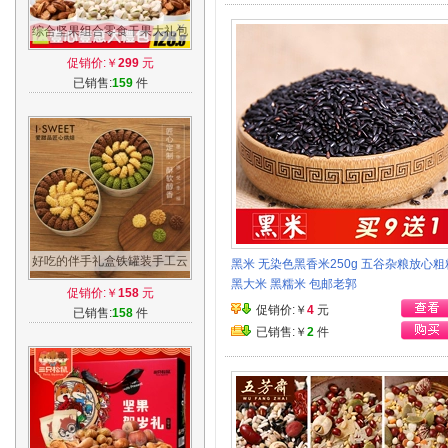
综合坚果组合零食干果大礼包
天天休闲食品整箱混合装年货
促销价:￥
299
元
礼盒
已销售:
159
件
好吃的伴手礼盒铁罐装手工云
黑米 无染色黑香米250g 五谷杂粮放心粗
顶牛油小花曲奇饼干糕点零食
黑大米 黑糯米 包邮老郭
促销价:￥
158
元
大礼包
促销价:￥
4
元
已销售:
158
件
已销售:￥
2
件