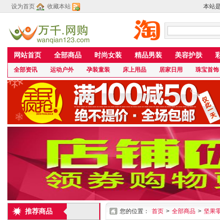
设为首页
收藏本站
本站
网站首页
全部商品
时尚女装
精品男装
美容护肤
全部资讯
运动户外
孕装童装
床上用品
居家日用
珠宝首饰
推荐商品
您的位置：
首页
>
全部商品
>
坚果