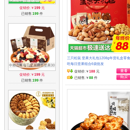
货礼盒零食小吃每日坚果组合
促销价:￥
199
元
7袋批发
已销售:
199
件
三只松鼠 坚果大礼包1208g年货礼盒零
吃每日坚果组合6袋批发
中粮山萃每日坚果混合坚果30
包孕妇零食干果仁大礼包礼品
促销价:￥
188
元
促销价:￥
199
元
盒共750g
已销售:￥
88
件
已销售:
199
件