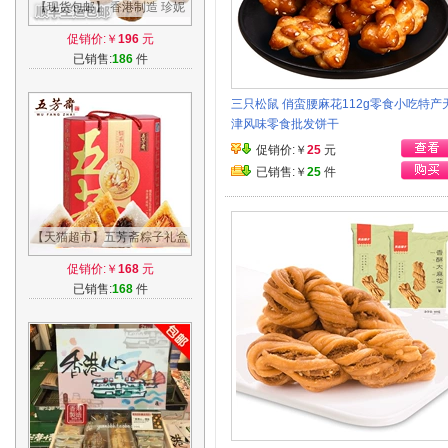
【现货包邮】 香港制造 珍妮
聪明小熊二味奶油曲奇饼干
促销价:￥
196
元
2mix 640g
已销售:
186
件
三只松鼠 俏蛮腰麻花112g零食小吃特产
津风味零食批发饼干
促销价:￥
25
元
已销售:￥
25
件
【天猫超市】五芳斋粽子礼盒
情系五芳6肉4素10只装
促销价:￥
168
元
1400g/盒端午节
已销售:
168
件