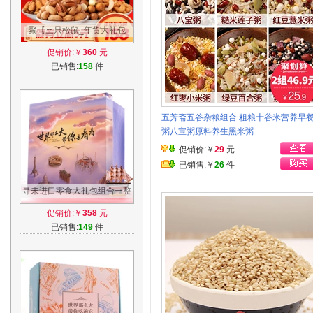
聚【三只松鼠_年货大礼包
1550g】零食每日混合坚果组
促销价:￥
360
元
合礼盒8袋 C
已销售:
158
件
五芳斋五谷杂粮组合 粗粮十谷米营养早
粥八宝粥原料养生黑米粥
促销价:￥
29
元
已销售:￥
26
件
寻未进口零食大礼包组合一整
箱超大送女友女生日吃货好吃
促销价:￥
358
元
的混合装
已销售:
149
件