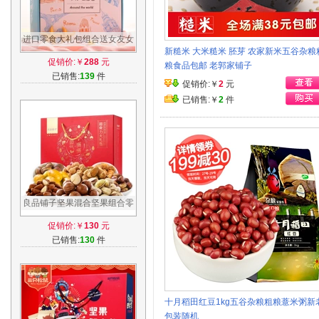
进口零食大礼包组合送女友女
新糙米 大米糙米 胚芽 农家新米五谷杂粮
朋友生日吃货一整箱超大混合
促销价:￥
288
元
粮食品包邮 老郭家铺子
装多口味
已销售:
139
件
促销价:￥
2
元
已销售:￥
2
件
良品铺子坚果混合坚果组合零
食年货干果礼盒3盒起购
促销价:￥
130
元
已销售:
130
件
十月稻田红豆1kg五谷杂粮粗粮薏米粥新
包装随机