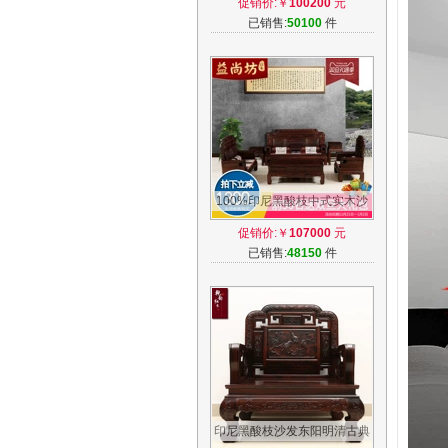
促销价:￥
100200
元
红木家具
已销售:
50100
件
100%印尼黑酸枝中式实木沙
发 阔叶黄檀古典红木客厅沙发
促销价:￥
107000
元
家具组合
已销售:
48150
件
印尼黑酸枝沙发东阳明清古典