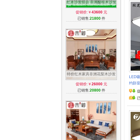
红木沙发组合 非洲酸枝木沙发
红酸枝 现代中式实木客厅家具
促销价:￥
43600
元
整装
已销售:
21800
件
特价红木家具非洲花梨木沙发
LED
兰亭序 中式仿古客厅实木沙发
约卧
促销价:￥
26000
元
组合
已销售:
20800
件