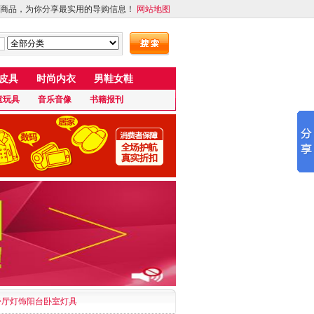
商品，为你分享最实用的导购信息！
网站地图
皮具
时尚内衣
男鞋女鞋
童玩具
音乐音像
书籍报刊
餐厅灯饰阳台卧室灯具