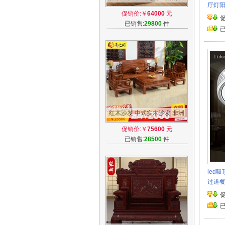
厅灯
花梨木实木家具 忆江南沙发六
促销价:￥
64000
元
件套X08
已销售:
29800
件
红木沙发 中式实木沙发 非洲
酸枝木 花梨木沙发 客厅组合
促销价:￥
75600
元
红木家具
已销售:
28500
件
led
过道