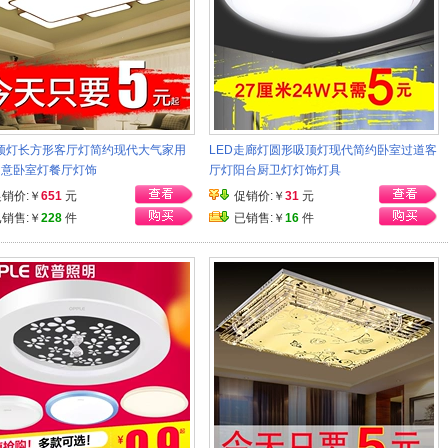
吸顶灯长方形客厅灯简约现代大气家用
LED走廊灯圆形吸顶灯现代简约卧室过道客
创意卧室灯餐厅灯饰
厅灯阳台厨卫灯灯饰灯具
促销价:￥
651
元
促销价:￥
31
元
已销售:￥
228
件
已销售:￥
16
件