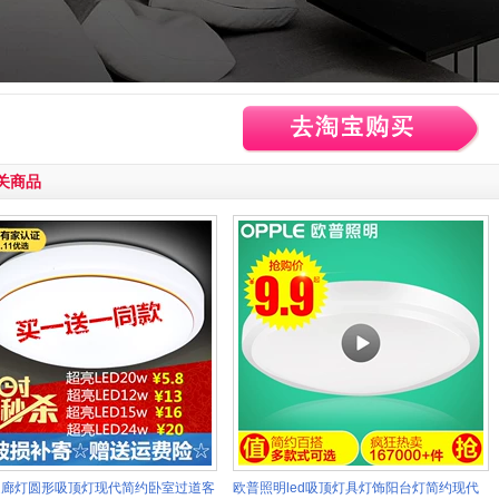
关商品
走廊灯圆形吸顶灯现代简约卧室过道客
欧普照明led吸顶灯具灯饰阳台灯简约现代