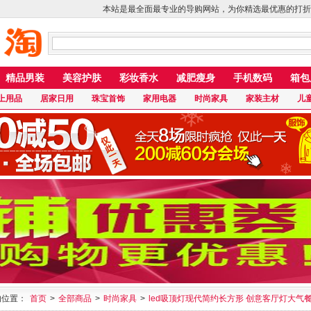
本站是最全面最专业的导购网站，为你精选最优惠的打折
精品男装
美容护肤
彩妆香水
减肥瘦身
手机数码
箱包
上用品
居家日用
珠宝首饰
家用电器
时尚家具
家装主材
儿
的位置：
首页
>
全部商品
>
时尚家具
>
led吸顶灯现代简约长方形 创意客厅灯大气