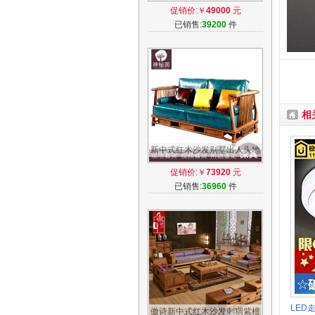
红木家具客厅组合正宗阔叶黄
促销价:￥
49000
元
檀11件套
已销售:
39200
件
相
新中式红木沙发别墅出人头地
花梨禅意刺猬紫檀仿苏梨荣麟
促销价:￥
73920
元
京瓷家具
已销售:
36960
件
LED
傲诗新中式红木沙发刺猬紫檀