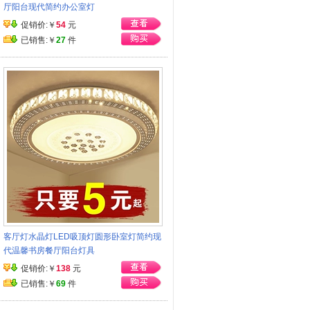
厅阳台现代简约办公室灯
促销价:￥
54
元
已销售:￥
27
件
客厅灯水晶灯LED吸顶灯圆形卧室灯简约现
代温馨书房餐厅阳台灯具
促销价:￥
138
元
已销售:￥
69
件