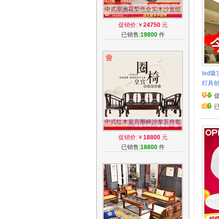
中式非洲花梨色全实木沙发组
合贵妃红木组合转角沙发客厅
促销价:￥
24750
元
仿古家具
已销售:
19800
件
led
灯具
中式红木皇宫圈椅沙发五件套
非洲酸枝明式仿古客厅会客实
促销价:￥
18800
元
木家具
已销售:
18800
件