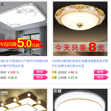
吸顶灯长方形遥控大气客厅灯饰现代简
LED欧式吸顶灯卧室灯温馨浪漫圆形美式客
室灯餐厅灯阳台灯具
厅灯走廊过道灯阳台灯具
促销价:￥
118
元
促销价:￥
46
元
已销售:￥
59
件
已销售:￥
23
件