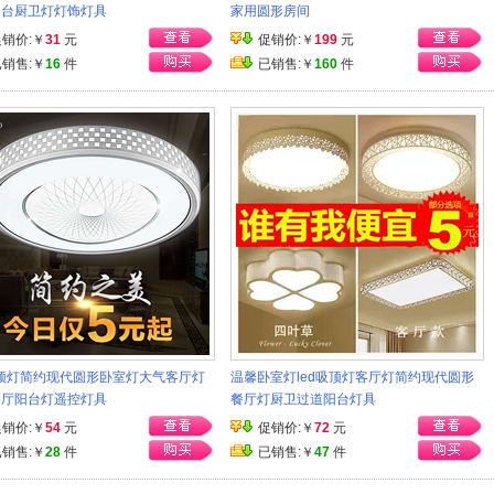
阳台厨卫灯灯饰灯具
家用圆形房间
促销价:￥
31
元
促销价:￥
199
元
已销售:￥
16
件
已销售:￥
160
件
吸顶灯简约现代圆形卧室灯大气客厅灯
温馨卧室灯led吸顶灯客厅灯简约现代圆形
餐厅阳台灯遥控灯具
餐厅灯厨卫过道阳台灯具
促销价:￥
54
元
促销价:￥
72
元
已销售:￥
28
件
已销售:￥
47
件