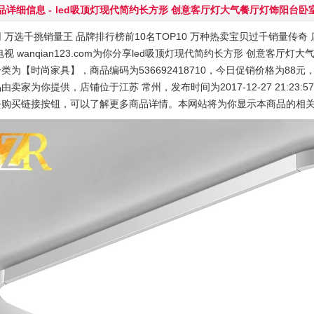
品详细信息 -
led吸顶灯现代简约长方形 创意客厅灯大气餐厅灯饰阳台卧
 万选千挑销量王 品牌排行榜前10名TOP10 万种热卖宝贝过千销量传奇 店
电视 wanqian123.com为你分享led吸顶灯现代简约长方形 创意客
类为【时尚家具】，商品编码为536692418710，今日促销价格为88元
由卖家为你提供，店铺位于江苏 常州，发布时间为2017-12-27 21:23:5
去购买链接按钮，可以了解更多商品详情。本网站将为你显示本商品的相