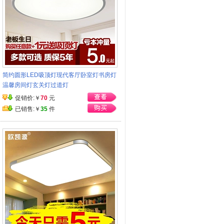
简约圆形LED吸顶灯现代客厅卧室灯书房灯
温馨房间灯玄关灯过道灯
促销价:￥
70
元
已销售:￥
35
件