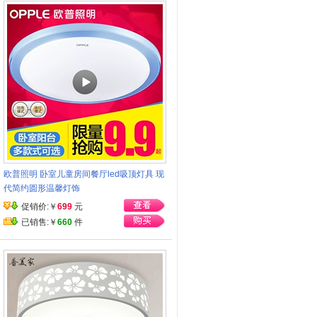
欧普照明 卧室儿童房间餐厅led吸顶灯具 现
代简约圆形温馨灯饰
促销价:￥
699
元
已销售:￥
660
件