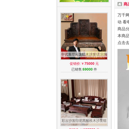
商
万千网
动 看
商品分
本商品
点击
中式客厅云龙红木沙发/正宗阔
叶黄檀印尼黑酸枝沙发组合
促销价:￥
75000
元
6/11件套
已销售:
69000
件
彩云沙发印尼黑酸枝木沙发组
合阔叶黄檀客厅实木沙发中式