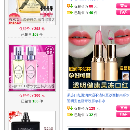
促销价:￥
88
元
已销售:￥
40
件
香水女士淡香持久 法颂巴黎之
恋50ml 清新女香法国专柜限
促销价:￥
298
元
量版
已销售:
108
件
小妆COCO香水女士持久淡香
学生自然清新诱惑男人魅力邂
果冻口红滋润保湿不沾杯豆沙西柚南瓜水
促销价:￥
300
元
逅小样正品
透明变色唇膏咬唇妆补水
已销售:
100
件
促销价:￥
128
元
已销售:￥
32
件