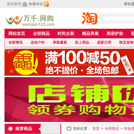
设为首页
收藏本站
本站
网站首页
全部商品
时尚女装
精品男装
美容护肤
全部资讯
运动户外
孕装童装
床上用品
居家日用
珠宝首饰
推荐商品
您的位置：
首页
>
全部商品
>
彩妆