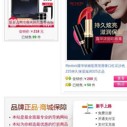
亚菲儿男士香水持久淡香清新
100ml法国专柜正品诱惑香水
促销价:￥
218
元
男古龙水
已销售:
99
件
Revlon/露华浓丽彩黑管唇膏口红豆沙色
225持久保湿滋润325正品
促销价:￥
288
元
已销售:￥
59
件
新手上路
免费注册
本站是最全面最专业的导购网站
开通支付宝
本站为你精选最优惠的打折商品
支付宝充值