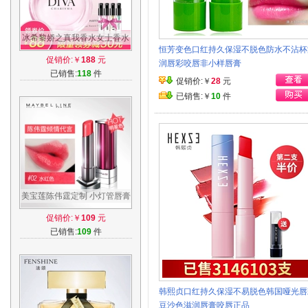
冰希黎娇之真我香水女士香水
恒芳变色口红持久保湿不脱色防水不沾杯
留香淡香持久清新 专柜正品送
促销价:￥
188
元
润唇彩咬唇非小样唇膏
小样
已销售:
118
件
促销价:￥
28
元
已销售:￥
10
件
美宝莲陈伟霆定制 小灯管唇膏
纵情耀绝色持久保湿滋润唇釉
促销价:￥
109
元
口红
已销售:
109
件
韩熙贞口红持久保湿不易脱色韩国哑光唇
豆沙色滋润唇膏咬唇正品