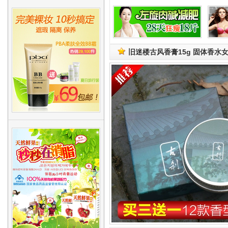
旧迷楼古风香膏15g 固体香