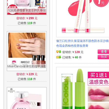
气味图书馆香水女士持久学生
自然淡香清新邂逅粉色50ml送
促销价:￥
299
元
小样正品
已销售:
119
件
俪兰口红持久保湿滋润不脱色防水豆沙南
色琉金西柚色咬唇妆唇膏
促销价:￥
128
元
已销售:￥
40
件
Miss Candy健康指彩指甲油套
装无毒可剥撕拉持久同色系美
促销价:￥
229
元
甲7ml*3
已销售:
118
件