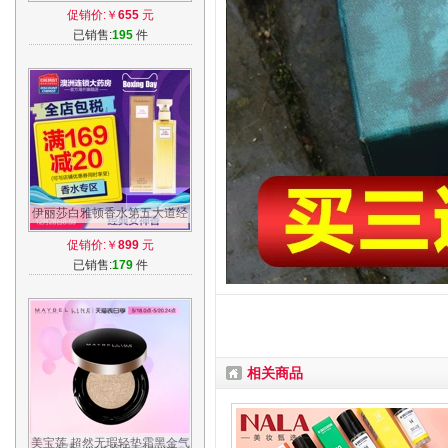
钻明亮水晶女士持久学生自然
促销价:￥
655
元
清新正品
已销售:
195
件
伊丽莎白雅顿香水第五大道经
典花香调女香水125ml进口
促销价:￥
899
元
EDP圣诞礼物
已销售:
179
件
相关商品
美宝莲 超然无瑕轻垫霜黑金气