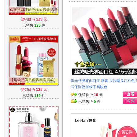
欧莱雅口红纷泽琉金唇膏 人鱼
姬姨妈色百搭琉金色持久滋润
促销价:￥
125
元
保湿
已销售:
125
件
【超级品牌日预售春春同款】
哑光丝绒雾面口红 唇膏 豆沙南瓜西柚色 
欧莱雅口红纷泽滋润唇膏 金管
润保湿咬唇妆不易脱色
促销价:￥
125
元
M406
促销价:￥
10
元
已销售:
119
件
已销售:￥
5
件