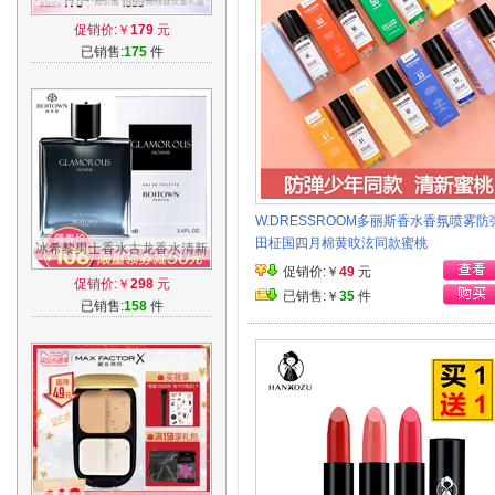
垫bb霜 巨遮瑕轻薄裸妆滋润
促销价:￥
179
元
保湿隔离
已销售:
175
件
W.DRESSROOM多丽斯香水香氛喷雾防
田柾国四月棉黄旼泫同款蜜桃
冰希黎男士香水古龙香水清新
持久淡香100ml法国专柜正品
促销价:￥
49
元
促销价:￥
298
元
买1送4
已销售:￥
35
件
已销售:
158
件