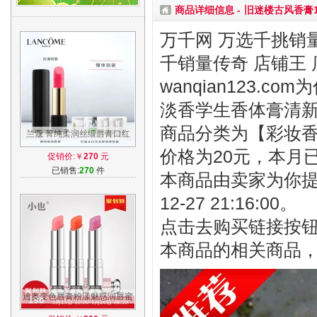
商品详细信息 -
旧迷楼古风香膏
万千网 万选千挑销量
千销量传奇 店铺王 
wanqian123.
淡香学生香体膏清
商品分类为【彩妆香水
兰蔻 菁纯柔润丝缎唇膏口红
持久保湿滋润#132欢乐颂色
价格为20元，本月
促销价:￥
270
元
刘涛同款
已销售:
270
件
本商品由卖家为你提
12-27 21:16:00。
点击去购买链接按
本商品的相关商品
迪奥变色唇膏粉漾魅惑润唇蜜
口红持久保湿不易脱色