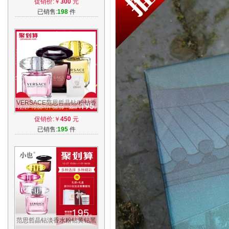
促销价:￥
300
元
001/004/005
已销售:
198
件
VERSACE范思哲晶钻/粉钻香
恋水晶女士淡香水30/50/90ml
促销价:￥
450
元
自然持久
已销售:
195
件
范思哲晶钻淡香水粉钻黄钻黑