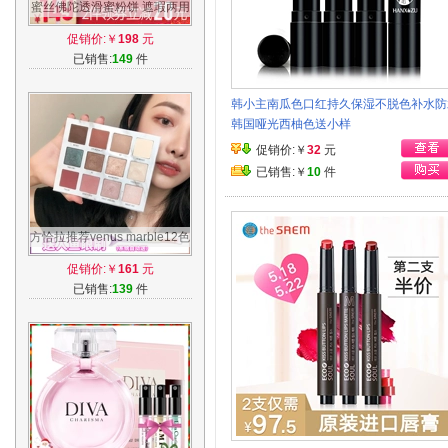
蜜丝佛陀透滑蜜粉饼 遮瑕两用
控油防晒持久定妆 保湿修容彩
促销价:￥
198
元
妆正品
已销售:
149
件
韩小主南瓜色口红持久保湿不脱色补水防
韩国哑光西柚色送小样
促销价:￥
32
元
已销售:￥
10
件
方恰拉推荐venus marble12色
大理石眼影盘珠光哑光
促销价:￥
161
元
已销售:
139
件