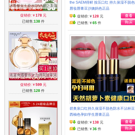
the SAEM得鲜 按压口红 持久保湿不脱
冰希黎女士香水DIVA娇之真我
唇妆唇膏豆沙姨妈色正品
50ML 淡香持久清新正品送小
促销价:￥
178
元
促销价:￥
128
元
样买1送5
已销售:
138
件
已销售:￥
65
件
名蓝奇遇香水女士持久淡香清
新75ml法国魅力留香女人味正
促销价:￥
599
元
品送小样
已销售:
128
件
碧奥泉口红持久保湿不脱色防水不沾杯豆
西柚色孕妇学生唇膏正品
促销价:￥
138
元
已销售:￥
36
件