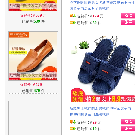
冬季保暖情侣男女卡通包跟加厚底毛毛可
红蜻蜓男鞋春秋新款正品真皮
防滑室内居家月子棉拖鞋
单鞋头层皮系带商务休闲男式
促销价:￥
539
元
促销价:￥
129
元
皮鞋男鞋
已销售:
539
件
已销售:￥
30
件
红蜻蜓男鞋春秋新款真皮套脚
鞋舒适单鞋头层牛皮男鞋休闲
促销价:￥
479
元
皮鞋男
已销售:
479
件
新款男士拖鞋防滑男拖鞋浴室家居室内一
拖塑料防臭家用洗澡拖鞋
促销价:￥
29
元
已销售:￥
10
件