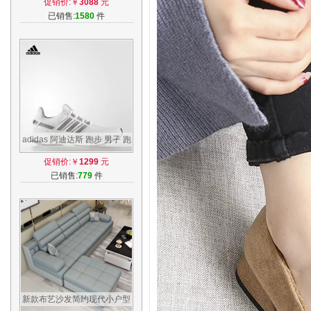
促销价:￥
3088
元
男
已销售:
1580
件
adidas 阿迪达斯 跑步 男子 跑
步鞋 energy boost 3 m
促销价:￥
1299
元
已销售:
779
件
新款布艺沙发简约现代小户型