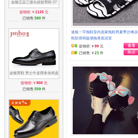
金猴正品三接头校尉男鞋 07
牛皮系带三节头军鞋三接头军
促销价:￥
1120
元
官皮鞋男
已销售:
580
件
速狐一字拖鞋室内居家拖鞋男夏季沙滩凉
鞋防滑韩版潮拖厚底浴室
促销价:￥
99
元
已销售:￥
23
件
金猴男鞋 男士牛皮商务休闲皮
鞋 韩版系带休闲鞋男鞋潮流低
促销价:￥
900
元
帮鞋子
已销售:
559
件