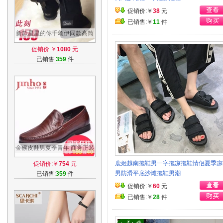
促销价:￥
38
元
已销售:￥
11
件
新款星星的你千颂伊同款高筒
牛皮真皮 蝴蝶结 雪地靴 雪地
促销价:￥
1080
元
棉女
已销售:
359
件
金猴皮鞋男夏季青年 商务正装
镂空男士皮鞋 透气舒适套脚男
鹿姬越南拖鞋男一字拖凉拖鞋情侣夏季凉
促销价:￥
754
元
凉鞋
男防滑平底沙滩拖鞋男潮
已销售:
359
件
促销价:￥
60
元
已销售:￥
28
件