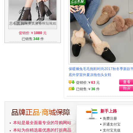
思卡琪 网靴女真皮春秋短靴粗
跟尖头马丁靴2017春季新款大
促销价:￥
1080
元
码女鞋
已销售:
348
件
保暖獭兔毛毛拖鞋时尚2017秋冬季新款
底外穿室外夏凉拖包头女鞋
促销价:￥
63
元
已销售:￥
36
件
新手上路
免费注册
本站是最全面最专业的导购网站
开通支付宝
本站为你精选最优惠的打折商品
支付宝充值