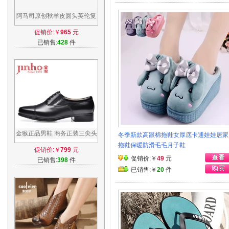
阿马司原创秋羊皮圆头英伦复
古短靴真皮系带马丁靴女靴子
促销价:￥
965
元
男情侣鞋
已销售:
428
件
金猴正品男鞋 商务正装三尖头
冬季新款高跟棉拖鞋女厚底卡通娃娃居家
校尉军鞋士官牛皮三接头军官
拖鞋保暖防滑毛毛月子鞋
促销价:￥
799
元
皮鞋男
促销价:￥
49
元
已销售:
398
件
已销售:￥
20
件