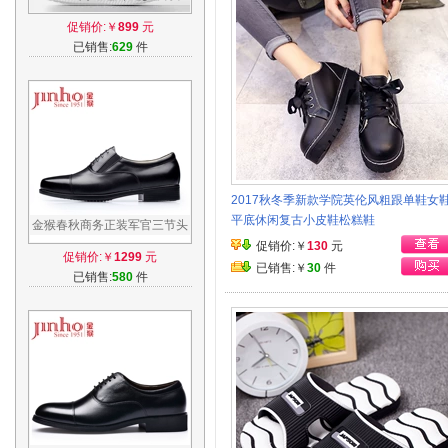
alphabounce em m 跑步鞋
促销价:￥
899
元
已销售:
629
件
2017秋冬季新款学院英伦风粗跟单鞋女
平底休闲复古小皮鞋松糕鞋
金猴春秋商务正装军官三节头
军鞋牛皮透气校尉三接头士官
促销价:￥
130
元
促销价:￥
1299
元
皮鞋
已销售:￥
30
件
已销售:
580
件