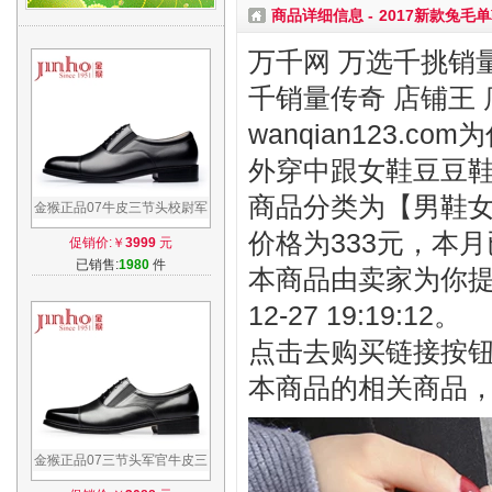
商品详细信息 -
2017新款兔
万千网 万选千挑销量
千销量传奇 店铺王 
wanqian123.
外穿中跟女鞋豆豆
商品分类为【男鞋女鞋
金猴正品07牛皮三节头校尉军
鞋制式三尖头士官男鞋三接头
价格为333元，本月
促销价:￥
3999
元
军官皮鞋
已销售:
1980
件
本商品由卖家为你提
12-27 19:19:12。
点击去购买链接按
本商品的相关商品
金猴正品07三节头军官牛皮三
接头士官男鞋三尖头皮鞋军鞋