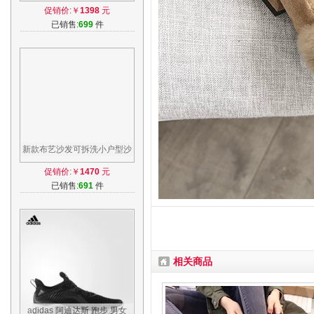
组合客厅家具可拆洗转角三人
促销价:￥
1398
元
位布沙发
已销售:
699
件
新款布艺沙发可拆洗小户型沙
发简约现代客厅家具三人位按
促销价:￥
1470
元
摩布沙发
已销售:
691
件
相关商品
adidas 阿迪达斯 跑步 男女