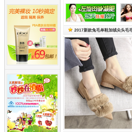
2017新款兔毛单鞋加绒尖头