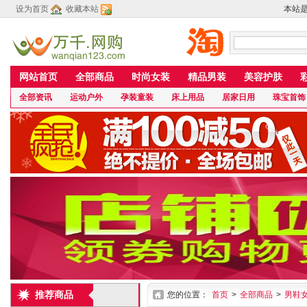
设为首页
收藏本站
本站
网站首页
全部商品
时尚女装
精品男装
美容护肤
全部资讯
运动户外
孕装童装
床上用品
居家日用
珠宝首饰
推荐商品
您的位置：
首页
>
全部商品
>
男鞋