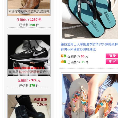
索斐尔春秋款民族风真皮短靴
手工羊皮镂空尖头高跟圆头单
促销价:￥
1280
元
靴子女靴
已销售:
390
件
路拉迪男士人字拖夏季防滑户外凉拖夹脚
鞋男休闲橡胶沙滩鞋潮流
促销价:￥
66
元
已销售:￥
35
件
耐克男鞋 2017夏季新款透气
缓震运动鞋轻便休闲跑步鞋
促销价:￥
379
元
898466 001
已销售:
379
件