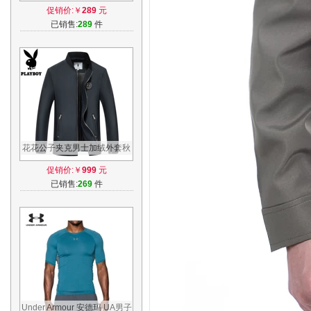
chord红格庞克最后晚餐T
促销价:￥
289
元
已销售:
289
件
花花公子夹克男士加绒外套秋
冬季男装旗舰店官方店休闲黑
促销价:￥
999
元
风衣薄款
已销售:
269
件
Under Armour 安德玛 UA男子