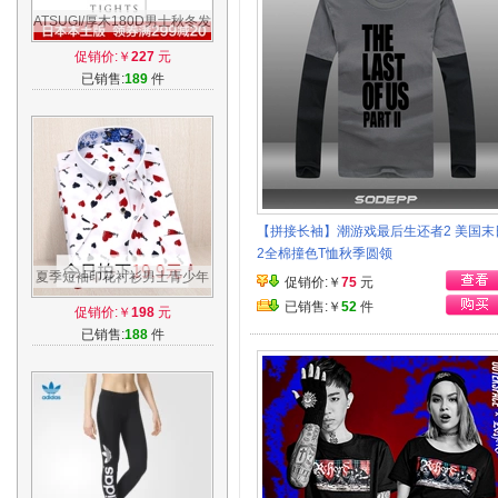
ATSUGI/厚木180D男士秋冬发
热加厚保暖九分打底裤袜厚木
促销价:￥
227
元
日本进口
已销售:
189
件
【拼接长袖】潮游戏最后生还者2 美国末
2全棉撞色T恤秋季圆领
夏季短袖印花衬衫男士青少年
促销价:￥
75
元
修身韩版新款休闲碎花薄款免
已销售:￥
52
件
促销价:￥
198
元
烫衬衣
已销售:
188
件