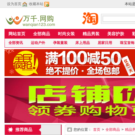
设为首页
收藏本站
本站
网站首页
全部商品
时尚女装
精品男装
美容护肤
全部资讯
运动户外
孕装童装
床上用品
居家日用
珠宝首饰
推荐商品
您的位置：
首页
>
全部商品
>
精品