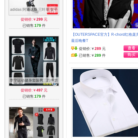
adidas 阿迪达斯 三叶草 女子
紧身裤 黑 AJ8081
促销价:￥
299
元
已销售:
179
件
【OUTERSPACE官方】R-chord红格庞
最后晚餐T
促销价:￥
289
元
已销售:￥
289
件
李宁运动健身套装男三四件套
速干衣跑步训练服紧身衣健身
促销价:￥
497
元
房压缩衣
已销售:
179
件