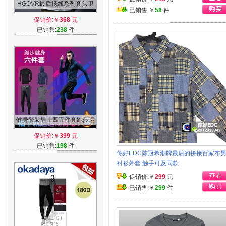
HGOVR最后抵线系列套头卫
已销售:￥
58
件
衣立体刺绣男秋冬新品潮学生
促销价:￥
368
元
长袖潮牌
已销售:
238
件
健身套装男士四五件套跑步运
动套装健身服健身房训练服速
促销价:￥
399
元
干紧身衣
已销售:
198
件
你好EDC陈冠希潮牌最后的拼接百家布
衬衫外套 触手可及同款
促销价:￥
299
元
已销售:￥
299
件