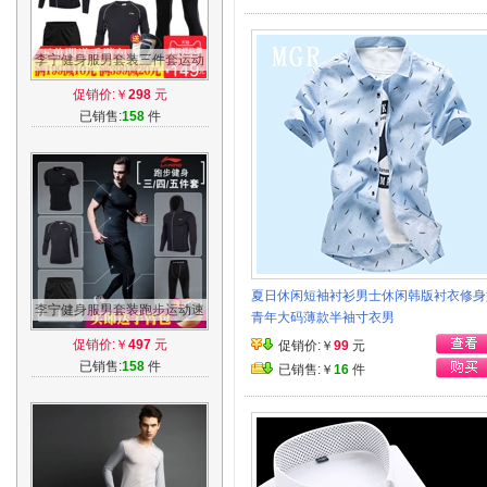
李宁健身服男套装三件套运动
服速干衣紧身衣跑步篮球训练
促销价:￥
298
元
服健身房
已销售:
158
件
夏日休闲短袖衬衫男士休闲韩版衬衣修身
李宁健身服男套装跑步运动速
青年大码薄款半袖寸衣男
干紧身衣三四五件套篮球训练
促销价:￥
497
元
促销价:￥
99
元
服健身房
已销售:
158
件
已销售:￥
16
件