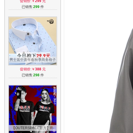
促销价:￥
299
元
及同款
已销售:
299
件
男士装中青年春秋季商务格子
衬衣韩版修身型薄款长袖衬衫
促销价:￥
388
元
印花寸衫
已销售:
298
件
【OUTERSPACE官方】R-