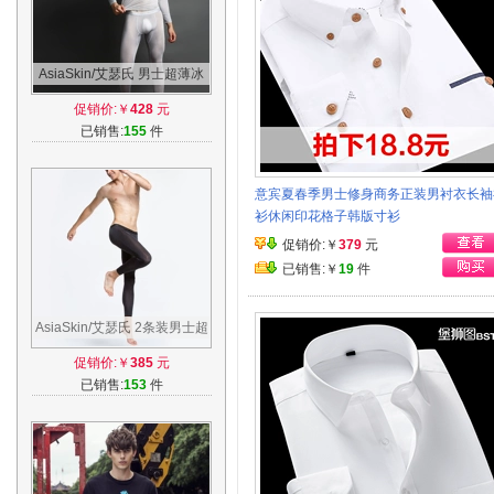
AsiaSkin/艾瑟氏 男士超薄冰
丝无痕秋衣九分套装 性感半透
促销价:￥
428
元
打底裤
已销售:
155
件
意宾夏春季男士修身商务正装男衬衣长袖
衫休闲印花格子韩版寸衫
促销价:￥
379
元
已销售:￥
19
件
AsiaSkin/艾瑟氏 2条装男士超
薄冰丝九分打底裤 无痕修身性
促销价:￥
385
元
感秋裤
已销售:
153
件