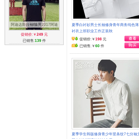
阿迪达斯短袖t恤男2017阿迪
夏季白衬衫男士长袖修身青年商务纯色薄
新款宽松大码速干透气运动T
衬衣上班职业工作正装秋
促销价:￥
249
元
恤
促销价:￥
198
元
已销售:
139
件
已销售:￥
60
件
夏季学生韩版修身青少年竖条纹7七分袖