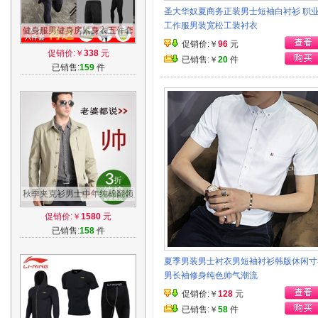
圣大华奴夏商务正装男士短袖白衬衫 职
工作服男装宽松工装衬衣
健身服男健身房紧身衣五件套
促销价:￥
96
元
速干夜晨跑步训练运动套装男
促销价:￥
338
元
装备秋冬
已销售:￥
20
件
已销售:
159
件
秋季夹克衫男士中年纯棉翻领
商务休闲春秋修身薄款大码爸
促销价:￥
1580
元
爸装外套
已销售:
158
件
夏季男装男士衬衣男短袖衬衫韩版休闲寸
男长袖修身纯色帅气潮流
促销价:￥
128
元
已销售:￥
58
件