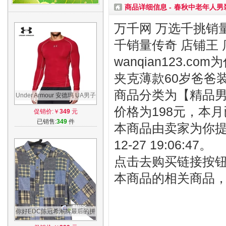
商品详细信息 -
春秋中老年人男
万千网 万选千挑销量
千销量传奇 店铺王 
wanqian123.
夹克薄款60岁爸爸
商品分类为【精品男装
Under Armour 安德玛 UA男子
Armour运动长袖紧身
价格为198元，本月
促销价:￥
349
元
衣-1257471
已销售:
349
件
本商品由卖家为你提
12-27 19:06:47。
点击去购买链接按
本商品的相关商品
你好EDC陈冠希潮牌最后的拼
接百家布男装衬衫外套 触手可