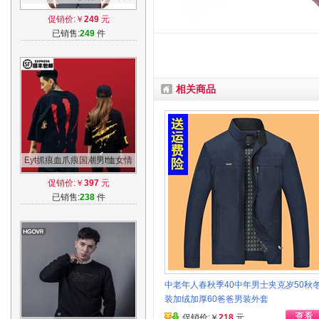
Armour运动短袖紧身
促销价:￥
249
元
衣-1257468
已销售:
249
件
相关商品
Eyt抓痕血爪痕国潮男t恤女情
侣装短袖潮流夏装潮牌SUA
促销价:￥
397
元
SuaMoment
已销售:
238
件
中老年人春秋季40中年男士夹克岁50秋
装加绒加厚60爸爸男装外套
促销价:￥
218
元