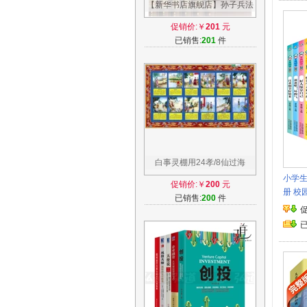
【新华书店旗舰店】孙子兵法
与三十六计文白对照全套绸面
促销价:￥
201
元
精装6册 案例详解中国历史军
已销售:
201
件
事珍藏图书古代兵法孙武兵法
36计中国军事谋略
白事灵棚用24孝/8仙过海
小学生
促销价:￥
200
元
册 校
已销售:
200
件
青少年
长不