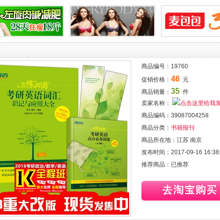
置：
首页
>
全部商品
>
书籍报刊
>
现货【2018新版】新东方朱伟恋练有词2018
序版搭高分写作肖秀荣政治三件套
2018新版】新东方朱伟恋练有词2018考研英语词汇识记与应用大全 英
商品编号：
19760
治三件套
46
促销价格：
元
35
商品销量：
件
卖家名称：
商品编码：
39087004258
商品分类：
书籍报刊
商品所在地：
江苏 南京
发布时间：
2017-09-16 16:38
推荐商品：
已推荐