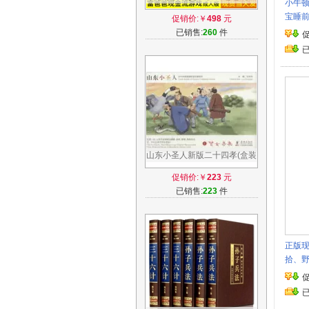
小牛顿
流游戏 升级珍藏成人版 简体
宝睡前
促销价:￥
498
元
中文财商系列实现财务自由教
7岁幼
已销售:
260
件
育游戏投资指南 富爸爸穷爸爸
岁
爹赚钱创造财富
山东小圣人新版二十四孝(盒装
24本) 畅销书籍 童书 正版
促销价:￥
223
元
已销售:
223
件
正版现
拾、
书籍
标读