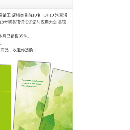
语一二单词书 恋恋有词乱序版搭高分写作
铺王 店铺类目前10名TOP10 淘宝活
词2018考研英语词汇识记与应用大全 英语
本月已销售35件。
3。
关商品，欢迎你选购！