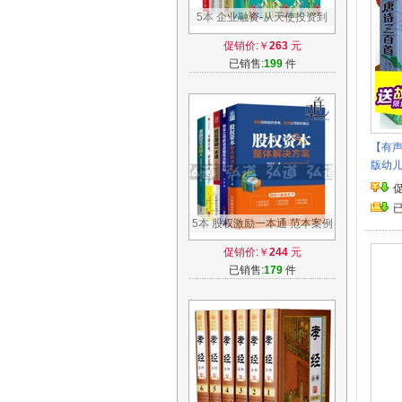
5本 企业融资-从天使投资到
IPO+天使说-从1到N的投资法
促销价:￥
263
元
则+股权运营方案+创投+风投
已销售:
199
件
大师 创业融资股权众筹上市并
购 投资人书籍金融
【有声
版幼
学生课
背正
5本 股权激励一本通 范本案例
+股权资本整体解决方案+不懂
促销价:￥
244
元
合伙必定散伙+创业公司的动
已销售:
179
件
态股权分配机制+重新定义合
伙人 制度设计书籍