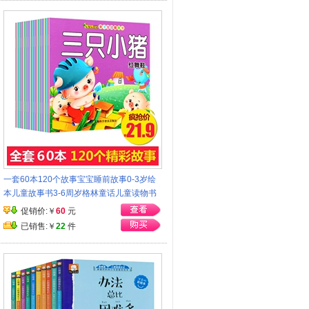
一套60本120个故事宝宝睡前故事0-3岁绘
本儿童故事书3-6周岁格林童话儿童读物书
籍幼儿园早教启蒙认知亲子宝贝圈圈书.渔
促销价:￥
60
元
夫和金鱼
已销售:￥
22
件