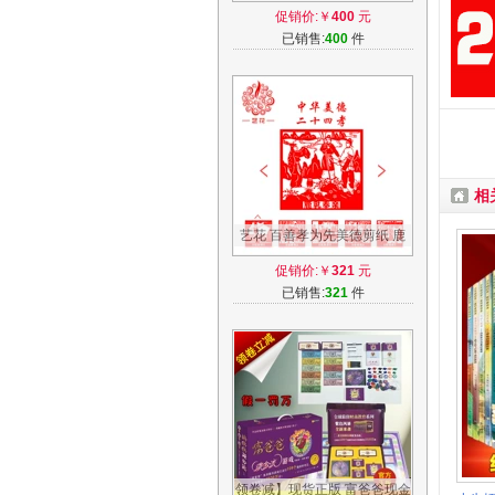
堂八仙24孝图拱门彩虹门不带
促销价:￥
400
元
风机
已销售:
400
件
相
艺花 百善孝为先美德剪纸 鹿
乳奉亲等24孝剪刻纸画 红宣
促销价:￥
321
元
纸 新品
已销售:
321
件
领卷减】现货正版 富爸爸现金