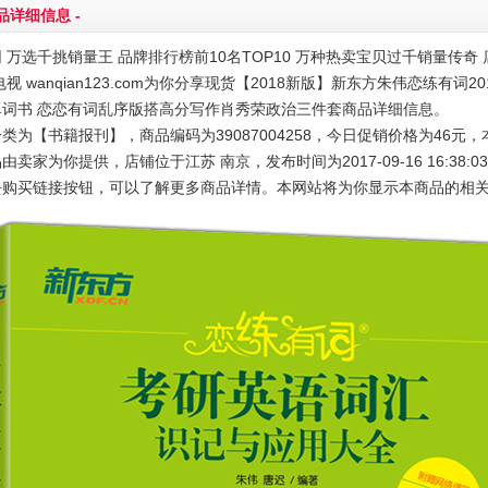
品详细信息 -
2018新版】新东方朱伟恋练有词2018考研英语词汇识记与应用大全 英
 万选千挑销量王 品牌排行榜前10名TOP10 万种热卖宝贝过千销量传奇 店
政治三件套
电视 wanqian123.com为你分享现货【2018新版】新东方朱伟恋练有
单词书 恋恋有词乱序版搭高分写作肖秀荣政治三件套商品详细信息。
类为【书籍报刊】，商品编码为39087004258，今日促销价格为46元，
由卖家为你提供，店铺位于江苏 南京，发布时间为2017-09-16 16:38:0
去购买链接按钮，可以了解更多商品详情。本网站将为你显示本商品的相