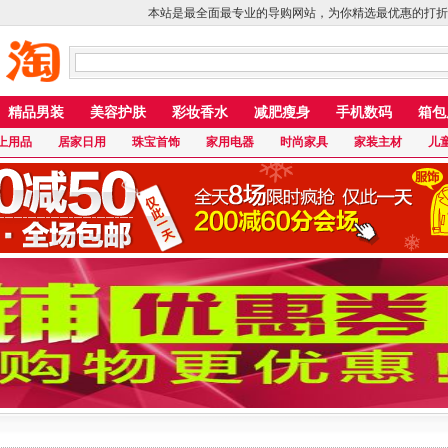
本站是最全面最专业的导购网站，为你精选最优惠的打折
精品男装
美容护肤
彩妆香水
减肥瘦身
手机数码
箱包
上用品
居家日用
珠宝首饰
家用电器
时尚家具
家装主材
儿