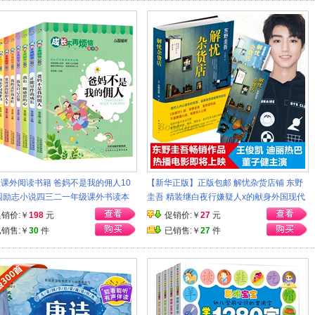
课外阅读书籍 爸妈不是我的佣人10
【新华正版】正版包邮 解忧杂货店铺 东野
园励志小说四三二一年级课外书读本
圭吾 精装继白夜行嫌疑人x的献身外国现代
儿童文学读物适合6-8-9-10-12岁成
当代文学小说救赎青春励志心理学畅销书
促销价:￥
198
元
促销价:￥
27
元
烦恼
已销售:￥
30
件
已销售:￥
27
件