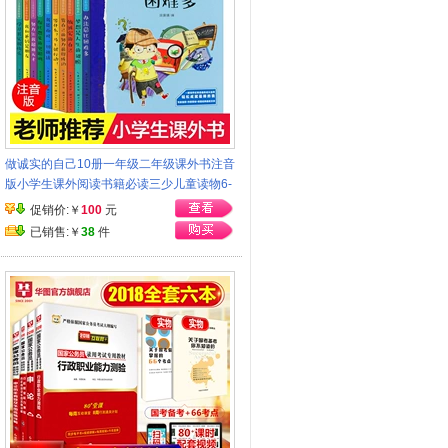
做诚实的自己10册一年级二年级课外书注音
版小学生课外阅读书籍必读三少儿童读物6-
7-8-12周岁带拼音1-2-3童话故事书老师推
促销价:￥
100
元
荐图书
已销售:￥
38
件