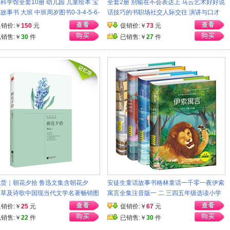
科学馆全套10册 幼儿园 儿童绘本 宝
全套2册 别输在不会表达上 马云艺术好好说
故事书 大班 中班周岁图书0-3-4-5-6-
话技巧的书职场社交人际交往 演讲与口才
儿图书科普绘本 绘本批发 儿童6--10
训练沟通技巧语言表达能力情商书籍 畅销
促销价:￥
150
元
促销价:￥
73
元
排行榜
已销售:￥
30
件
已销售:￥
27
件
货｜朝花夕拾 鲁迅文集含朝花夕
安徒生童话故事书格林童话一千零一夜伊索
野草及诗歌中国现当代文学名著畅销图
寓言全集注音版一 二 三四五年级选读小学
朝花夕拾鲁迅正版初中生中小学生新课
生课外书籍阅读6-7-8-9-10岁儿童读物少儿
促销价:￥
25
元
促销价:￥
67
元
物
图书
已销售:￥
22
件
已销售:￥
30
件