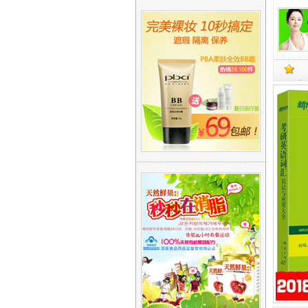
您的位
有词乱
现货【
秀荣政