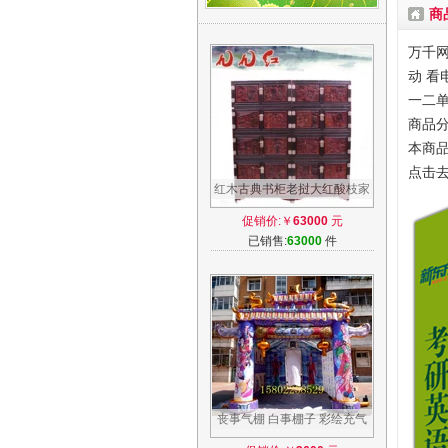
商
现货【
万千网
肖秀荣
动 看
一二
商品分
本商品
点击
红木古典书柜老挝大红酸枝家
具储物柜中式实木书橱画柜藏
促销价:￥
63000
元
画24孝柜
已销售:
63000
件
丧事气棚 白事棚子 彩绘充气
棚 24孝气棚 八仙灵棚 灵堂气