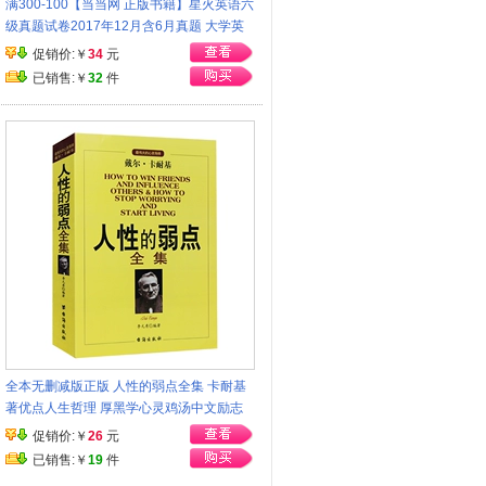
满300-100【当当网 正版书籍】星火英语六
级真题试卷2017年12月含6月真题 大学英
语6级真题详解+标准预测阅读听力词汇单词
促销价:￥
34
元
翻译
已销售:￥
32
件
全本无删减版正版 人性的弱点全集 卡耐基
著优点人生哲理 厚黑学心灵鸡汤中文励志
马云成功学羊皮卷成人图书经商畅销书籍排
促销价:￥
26
元
行榜
已销售:￥
19
件