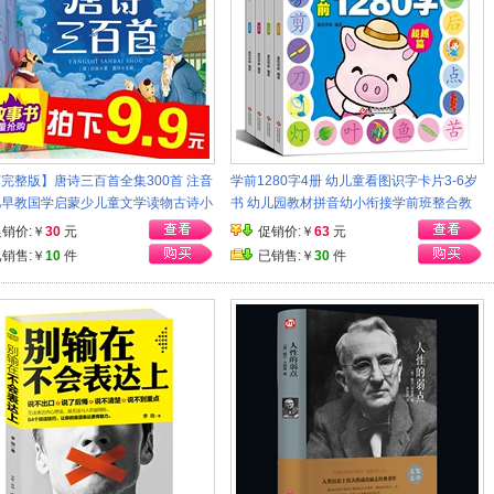
完整版】唐诗三百首全集300首 注音
学前1280字4册 幼儿童看图识字卡片3-6岁
儿早教国学启蒙少儿童文学读物古诗小
书 幼儿园教材拼音幼小衔接学前班整合教
外阅读书籍一年级必读3-4-6-12岁必
材全套大班 幼儿启蒙认知早教书籍0-3岁宝
促销价:￥
30
元
促销价:￥
63
元
版
宝认字书
已销售:￥
10
件
已销售:￥
30
件