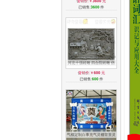
促销价:￥
3600
元
棚
已销售:
3600
件
河北十强砖雕 四合院砖雕 仿
古24孝砖雕 二十四孝砖雕 齿
促销价:￥
600
元
指痛心
已销售:
600
件
气模定制白事充气灵棚背景灵