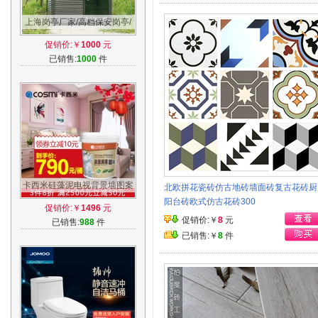
上海岗亭厂家/高档保安岗亭/
成品岗亭保安亭户外/治安岗亭
促销价:￥
1000
元
值班亭
已销售:
1000
件
卡西米硅藻泥电视背景墙图案
北欧拼花瓷砖仿古地砖墙面砖复古花砖厨
内墙卧室涂料客厅墙面漆印花
阳台砖欧式仿古花砖300
促销价:￥
1496
元
环保墙纸
促销价:￥
8
元
已销售:
988
件
已销售:￥
8
件