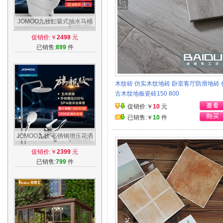
JOMOO九牧虹吸式抽水马桶
节水防臭小户型家用普通陶瓷
促销价:￥
2498
元
坐便器11173
已销售:
899
件
木纹砖 仿实木纹地砖 卧室客厅防滑地砖 
古木纹地板瓷砖150 800
促销价:￥
10
元
已销售:￥
10
件
JOMOO九牧 不锈钢增压花洒
套装冷热淋雨喷头沐浴淋浴器
促销价:￥
2399
元
36281
已销售:
799
件