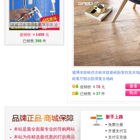
蓝藤卫浴 花洒套装淋浴器 浴
室增压喷枪沐浴淋雨喷头四档
促销价:￥
1499
元
全铜龙头
已销售:
398
件
观博木纹砖仿古砖木纹瓷砖卧室仿实木地
砖客厅阳台防滑复古地砖
促销价:￥
78
元
已销售:￥
37
件
新手上路
免费注册
本站是最全面最专业的导购网站
开通支付宝
本站为你精选最优惠的打折商品
支付宝充值