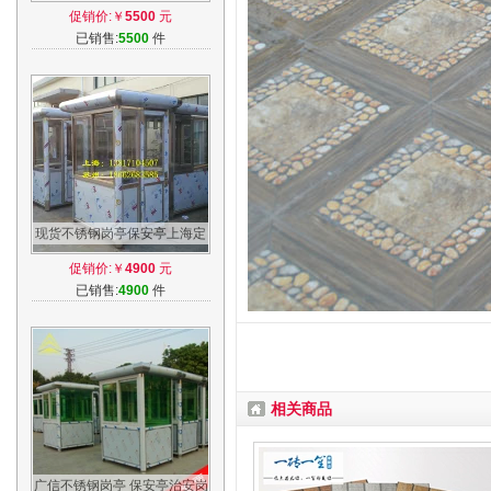
安岗亭高速公路收费岗亭值班
促销价:￥
5500
元
岗亭定做
已销售:
5500
件
现货不锈钢岗亭保安亭上海定
制户外移动岗亭停车场收费岗
促销价:￥
4900
元
亭值班亭
已销售:
4900
件
相关商品
广信不锈钢岗亭 保安亭治安岗