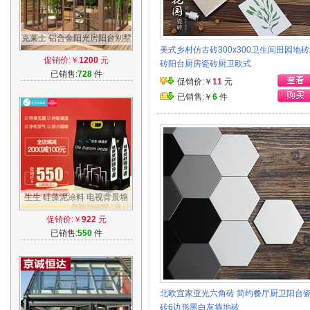
克莱士 铝合金阳光房阳台别墅
美式乡村仿古砖300x300卫生间田园地
整套定制 温室花房隔音全景玻
促销价:￥
1200
元
砖阳台厨房瓷砖厨卫欧式
璃房
已销售:
728
件
促销价:￥
11
元
已销售:￥
6
件
生生 硅藻泥涂料 电视背景墙
DIY内墙环保涂料澡 滚涂型 3
促销价:￥
922
元
袋45㎡
已销售:
550
件
北欧宜家亚光六角砖 简约餐厅厨卫阳台
砖6边形黑白灰墙地砖