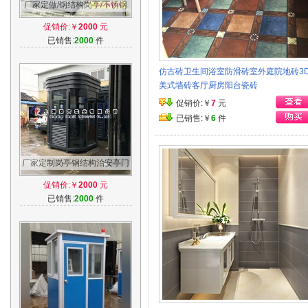
厂家定做/钢结构岗亭/不锈钢
岗亭/治安亭/门卫亭/收费亭/艺
促销价:￥
2000
元
术岗亭
已销售:
2000
件
仿古砖卫生间浴室防滑砖室外庭院地砖3
美式墙砖客厅厨房阳台瓷砖
促销价:￥
7
元
已销售:￥
6
件
厂家定制岗亭钢结构治安亭门
卫收费亭保安亭订做安装浙江
促销价:￥
2000
元
沪包邮
已销售:
2000
件