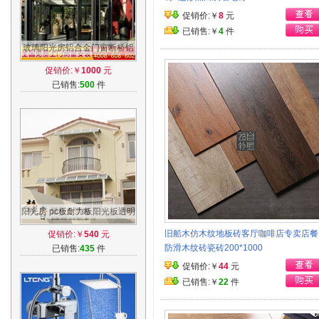
促销价:￥
8
元
已销售:￥
4
件
玻璃阳光房铝合金门窗断桥铝
露台封露台阳台彩钢板钢结构
促销价:￥
1000
元
北京上海
已销售:
500
件
阳光房 pc板耐力板阳光板透明
板 雨棚阳台窗台 铝合金钢结
旧船木仿木纹地板砖客厅咖啡店专卖店餐
促销价:￥
540
元
构雨棚
防滑木纹砖瓷砖200*1000
已销售:
435
件
促销价:￥
44
元
已销售:￥
22
件