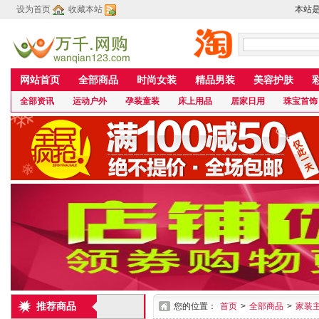
设为首页
收藏本站
本站
网站首页
全部商品
时尚女装
精品男装
美容护肤
全部资讯
运动户外
孕装童装
床上用品
居家日用
珠宝首饰
推荐商品
您的位置：
首页
>
全部商品
>
家装