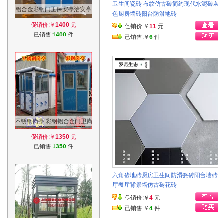
卫生间瓷砖 布纹仿古砖简约现代水泥砖
铝合金彩钢门卫保安亭治安亭
色厨房墙砖阳台防滑地砖
岗亭阳光房铝合金保安亭给奖
促销价:￥
1400
元
促销价:￥
11
元
50
已销售:
1400
件
已销售:￥
6
件
不锈钢岗亭 彩钢铝合金门卫岗
亭 保安亭治安亭阳光房
促销价:￥
1350
元
已销售:
1350
件
六角砖地砖厨房卫生间防滑瓷砖阳台墙砖
厅餐厅背景墙仿古砖花砖
促销价:￥
4
元
已销售:￥
4
件