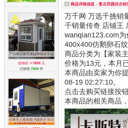
商品详细信息 -
复古田园仿古砖室
万千网 万选千挑销量
千销量传奇 店铺王 
wanqian123.
400x400仿鹅卵
商品分类为【家装主材
广信雕花板艺术岗亭保安亭治
安亭门卫岗亭收费岗亭房值班
价格为13元，本月
促销价:￥
7800
元
物业岗亭
已销售:
7800
件
本商品由卖家为你提
08-19 02:27:10。
点击去购买链接按
本商品的相关商品
全新住人集装箱 A级防火 活动
移动房 移动临时房简易岩棉夹