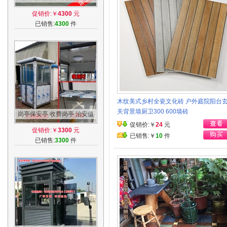
亭钢结构 小区值班收费玻璃岗
促销价:￥
4300
元
亭厂家
已销售:
4300
件
木纹美式乡村全瓷文化砖 户外庭院阳台
关背景墙厨卫300 600墙砖
岗亭保安亭 收费岗亭 治安值
班岗亭不锈钢岗亭门卫岗亭
促销价:￥
24
元
促销价:￥
3300
元
已销售:￥
10
件
已销售:
3300
件