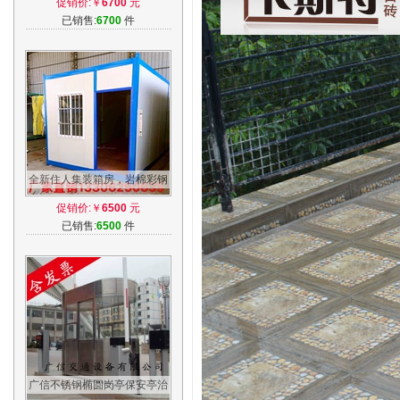
促销价:￥
6700
元
芯板房
已销售:
6700
件
全新住人集装箱房，岩棉彩钢
板组合防火移动箱房，活动房
促销价:￥
6500
元
箱房
已销售:
6500
件
广信不锈钢椭圆岗亭保安亭治